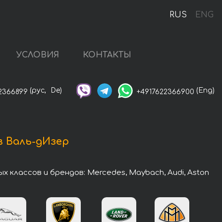
RUS
ENG
УСЛОВИЯ
КОНТАКТЫ
(рус,
De)
(Eng)
2366899
+4917622366900
в Валь-дИзер
классов и брендов: Mercedes, Maybach, Audi, Aston