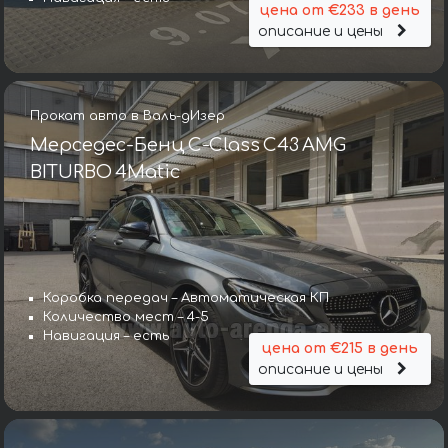
цена от €233 в день
описание и цены
Прокат авто в Валь-дИзер
Мерседес-Бенц C-Class C43 AMG
BITURBO 4Matic
Коробка передач – Автоматическая КП
Количество мест – 4-5
Навигация – есть
цена от €215 в день
описание и цены