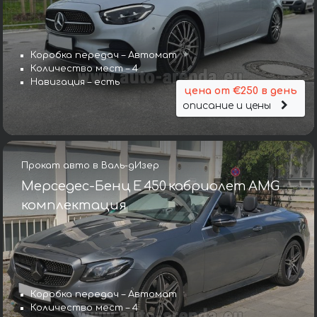
Коробка передач – Автомат
Количество мест – 4
Навигация – есть
цена от €250 в день
описание и цены
Прокат авто в Валь-дИзер
Мерседес-Бенц E 450 кабриолет AMG
комплектация
Коробка передач – Автомат
Количество мест – 4