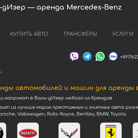
-дИзер — аренда Mercedes-Benz
КУПИТЬ АВТО
ТРАНСФЕРЫ
УСЛУГИ
+491762
ц
нды автомобилей и машин для аренды 
напрокат в Валь-дИзер любого из брендов.
т из лучших марок престижных и элитных авто разных 
 Porsche, Volkswagen, Rolls-Royce, Bentley, BMW, Toyota.