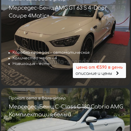
Мерседес-Бенц AMG GT 63 S 4-Door
Coupe 4Matic+
Коробка передач – автоматическая
Количество мест – 4
Навигация – есть
цена от €590 в день
описание и цены
Прокат авто в Валь-дИзер
Мерседес-Бенц C-Class C 180 Cabrio AMG
Комплектация белый