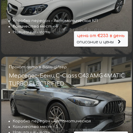
Коробка передач – Автоматическая КП
Количество мест – 4
Навигация – есть
цена от €233 в день
описание и цены
Прокат авто в Валь-дИзер
Мерседес-Бенц C-Class C43 AMG 4MATIC
TURBO ELECTRIFIED
Коробка передач – Автоматическая
Количество мест – 5
Навигация – есть