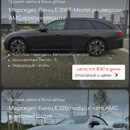
Прокат авто в Валь-дИзер
Мерседес-Бенц E 200 T-Model универсал
AMG комплектация
Коробка передач – Автоматическая
Количество мест – 5
Навигация – есть
цена от €161 в день
описание и цены
Прокат авто в Валь-дИзер
Мерседес-Бенц E 220d кабриолет AMG
комплектация