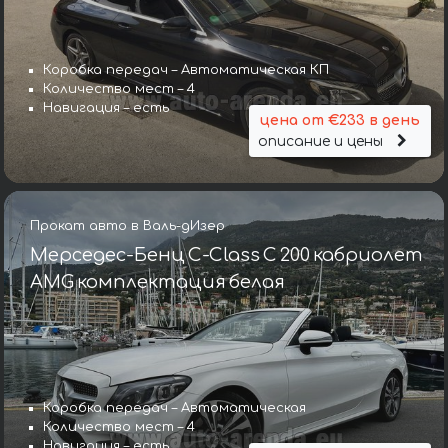
Коробка передач – Автоматическая КП
Количество мест – 4
Навигация – есть
цена от €233 в день
описание и цены
Прокат авто в Валь-дИзер
Мерседес-Бенц C-Class C 200 кабриолет
AMG комплектация белая
Коробка передач – Автоматическая
Количество мест – 4
Навигация – есть