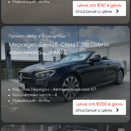
Навигация – есть
цена от €161 в день
описание и цены
Прокат авто в Валь-дИзер
Мерседес-Бенц E-Class E 200 Cabrio
комплектация AMG
Коробка передач – Автоматическая КП
Количество мест – 4
Навигация – есть
цена от €250 в день
описание и цены