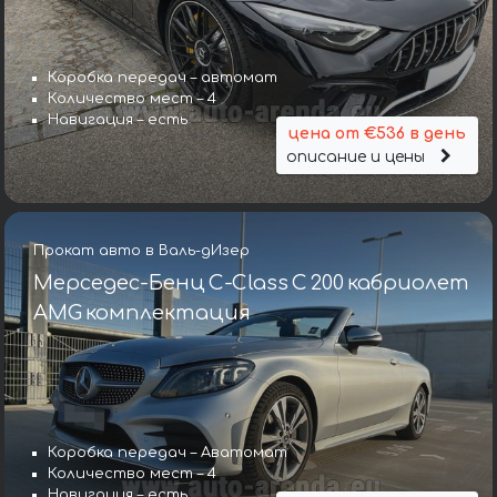
Коробка передач – автомат
Количество мест – 4
Навигация – есть
цена от €536 в день
описание и цены
Прокат авто в Валь-дИзер
Мерседес-Бенц C-Class C 200 кабриолет
AMG комплектация
Коробка передач – Аватомат
Количество мест – 4
Навигация – есть