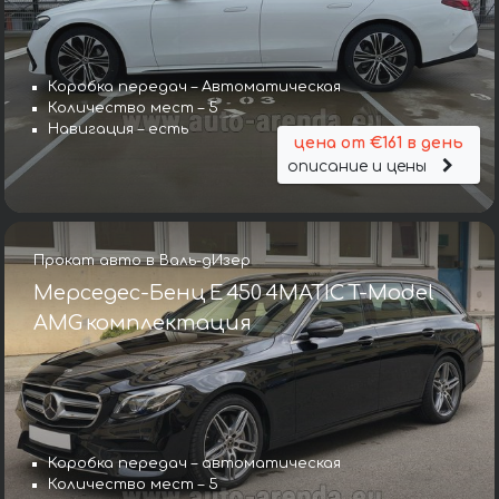
Коробка передач – Автоматическая
Количество мест – 5
Навигация – есть
цена от €161 в день
описание и цены
Прокат авто в Валь-дИзер
Мерседес-Бенц E 450 4MATIC T-Model
AMG комплектация
Коробка передач – автоматическая
Количество мест – 5