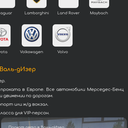
Jaguar
Lamborghini
Land Rover
Maybach
yota
Volkswagen
Volvo
 Валь-дИзер
ер.
 проката в Европе. Все автомобили Мерседес-Бенц
 движении по дорогам.
орт или ж/д вокзал.
асса для VIP-персон.
Прокат авто в Валь-дИзер