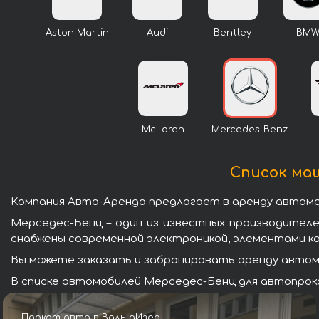
Aston Martin
Audi
Bentley
BM
McLaren
Mercedes-Benz
Список маш
Компания Авто-Аренда предлагает в аренду автомоб
Мерседес-Бенц – один из известных производител
снабжены современной электроникой, элементами к
Вы можете заказать и забронировать аренду автомо
В списке автомобилей Мерседес-Бенц для автопрока
Прокат авто в Валь-дИзер