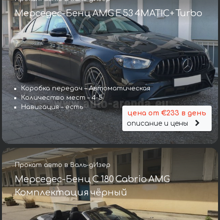
Мерседес-Бенц AMG E 53 4MATIC+ Turbo
Коробка передач – Автоматическая
Количество мест – 4-5
Навигация – есть
цена от €233 в день
описание и цены
Прокат авто в Валь-дИзер
Мерседес-Бенц C 180 Cabrio AMG
Комплектация чёрный