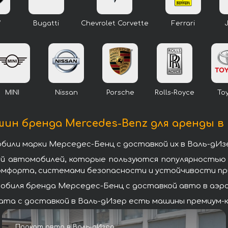
W
Bugatti
Chevrolet Corvette
Ferrari
MINI
Nissan
Porsche
Rolls-Royce
To
ин бренда Mercedes-Benz для аренды в
или марки Мерседес-Бенц с доставкой их в Валь-дИз
ей автомобилей, которые пользуются популярностью
омфорта, системами безопасности и устойчивости при
биля бренда Мерседес-Бенц с доставкой авто в аэроп
та с доставкой в Валь-дИзер есть машины премиум-кл
Прокат авто в Валь-дИзер