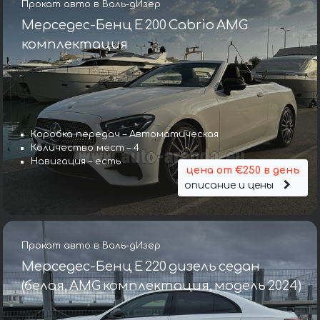
Прокат авто в Валь-дИзер
Мерседес-Бенц E 200 Cabrio AMG
комплектация
Коробка передач – Автоматическая
Количество мест – 4
Навигация – есть
цена от €250 в день
описание и цены
Прокат авто в Валь-дИзер
Мерседес-Бенц E 220 дизель седан
(белая, AMG комплектация, модель 2024)