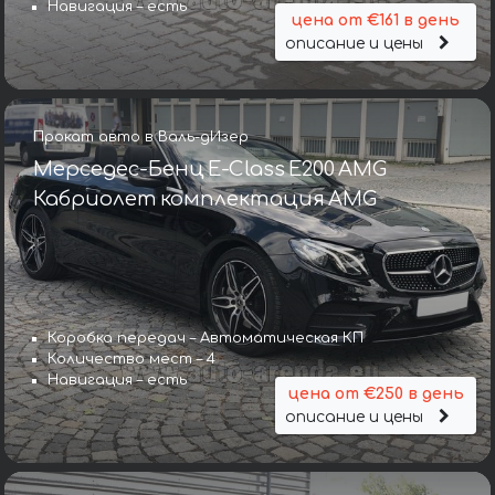
Навигация – есть
цена от €161 в день
описание и цены
Прокат авто в Валь-дИзер
Мерседес-Бенц E-Class E200 AMG
Кабриолет комплектация AMG
Коробка передач – Автоматическая КП
Количество мест – 4
Навигация – есть
цена от €250 в день
описание и цены