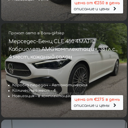
цена от €250 в день
описание и цены
Прокат авто в Валь-дИзер
Мерседес-Бенц CLE 450 4MATIC
Кабриолет AMG комплектация, 381 л.с.,
4 мест, кожаный салон
Коробка передач – Автоматическая
Количество мест – 4
Навигация – в комплектации
цена от €275 в день
описание и цены