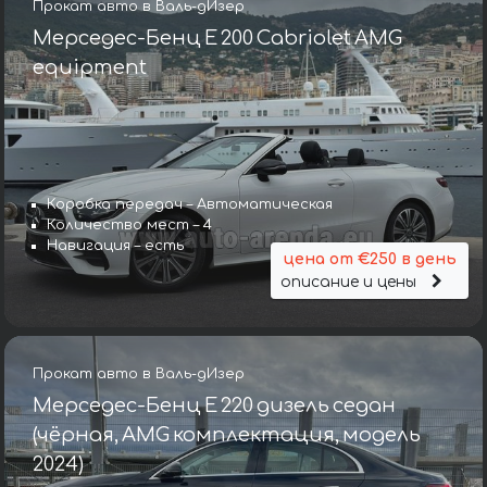
Прокат авто в Валь-дИзер
Мерседес-Бенц E 200 Cabriolet AMG
equipment
Коробка передач – Автоматическая
Количество мест – 4
Навигация – есть
цена от €250 в день
описание и цены
Прокат авто в Валь-дИзер
Мерседес-Бенц E 220 дизель седан
(чёрная, AMG комплектация, модель
2024)