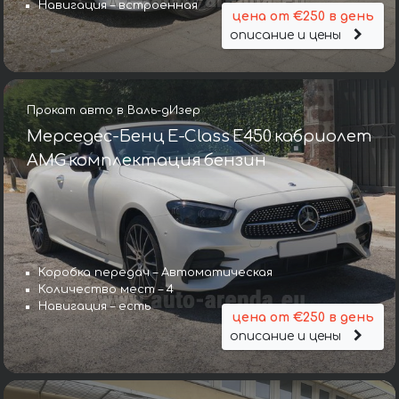
Навигация – встроенная
цена от €250 в день
описание и цены
Прокат авто в Валь-дИзер
Мерседес-Бенц E-Class E450 кабриолет
AMG комплектация бензин
Коробка передач – Автоматическая
Количество мест – 4
Навигация – есть
цена от €250 в день
описание и цены