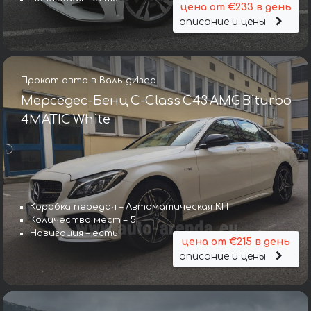
цена от €233 в день
описание и цены
Прокат авто в Валь-дИзер
Мерседес-Бенц C-Class C43 AMG Biturbo
4MATIC White
Коробка передач – Автоматическая КП
Количество мест – 5
Навигация – есть
цена от €215 в день
описание и цены