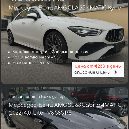
Мерседес-Бенц AMG CLA 35 4MATIC Купе
Коробка передач – Автоматическая
Количество мест – 5
Навигация – есть
цена от €233 в день
описание и цены
Прокат авто в Валь-дИзер
Мерседес-Бенц AMG SL 63 Cabrio 4MATIC
(2022) 4,0-Liter-V8 585 PS