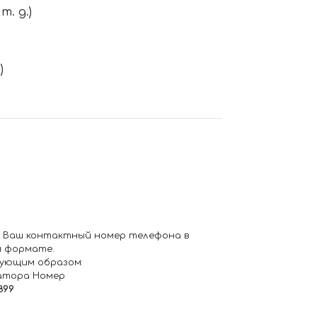
. д.)
)
 Ваш контактный номер телефона в
 формате.
ующим образом:
атора Номер
899