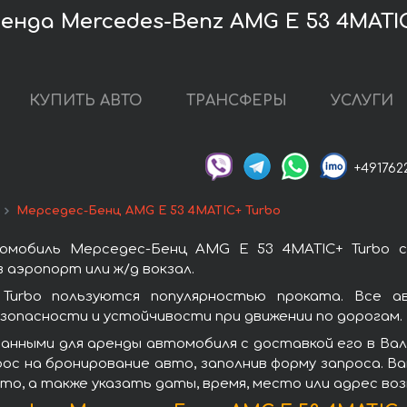
енда Mercedes-Benz AMG E 53 4MATI
КУПИТЬ АВТО
ТРАНСФЕРЫ
УСЛУГИ
+491762
Мерседес-Бенц AMG E 53 4MATIC+ Turbo
омобиль Мерседес-Бенц AMG E 53 4MATIC+ Turbo с
 аэропорт или ж/д вокзал.
urbo пользуются популярностью проката. Все а
зопасности и устойчивости при движении по дорогам.
данными для аренды автомобиля с доставкой его в Ва
рос на бронирование авто, заполнив форму запроса. В
то, а также указать даты, время, место или адрес во