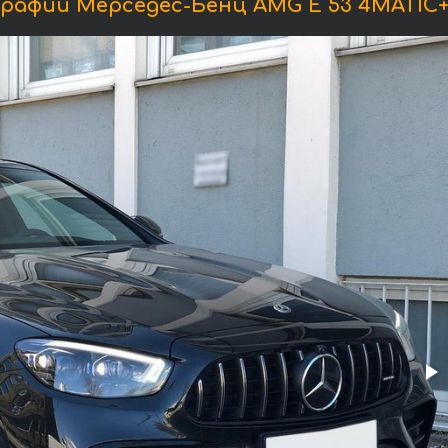
рафии Мерседес-Бенц AMG E 53 4MATIC+ 