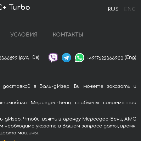
C+ Turbo
RUS
ENG
УСЛОВИЯ
КОНТАКТЫ
(рус,
De)
(Eng)
2366899
+4917622366900
 доставкой в Валь-дИзер. Вы можете заказать и
втомобили Мерседес-Бенц снабжены современной
ль-дИзер. Чтобы взять в аренду Мерседес-Бенц AMG
ам необходимо указать в Вашем запросе даты, время,
зврата машины.