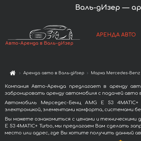
Валь-дИзер — ар
АРЕНДА АВТО
Авто-Аренда в Валь-дИзер
Аренда авто в Валь-дИзер
Марка Mercedes-Benz
Компания Авто-Аренда предлагает в аренду авт
забронировать аренду автомобиля с подачей авто в
Автомобиль Мерседес-Бенц AMG E 53 4MATIC+ T
электроникой, элементами комфорта, системами бе
Вы можете ознакомиться с ценами и техническими 
E 53 4MATIC+ Turbo, мы предлагаем Вам сделать зап
место или адрес, где Вы хотите получить данный ав