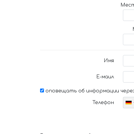
Мест
Имя
Е-маил
оповещать об информации через
Телефон