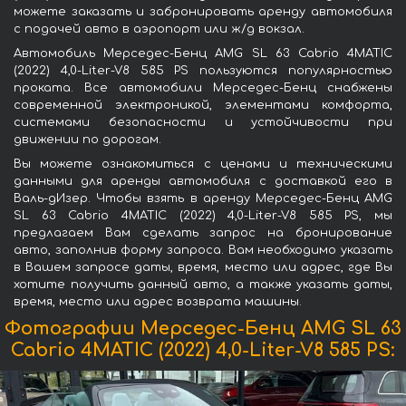
можете заказать и забронировать аренду автомобиля
с подачей авто в аэропорт или ж/д вокзал.
Автомобиль Мерседес-Бенц AMG SL 63 Cabrio 4MATIC
(2022) 4,0-Liter-V8 585 PS пользуются популярностью
проката. Все автомобили Мерседес-Бенц снабжены
современной электроникой, элементами комфорта,
системами безопасности и устойчивости при
движении по дорогам.
Вы можете ознакомиться с ценами и техническими
данными для аренды автомобиля с доставкой его в
Валь-дИзер. Чтобы взять в аренду Мерседес-Бенц AMG
SL 63 Cabrio 4MATIC (2022) 4,0-Liter-V8 585 PS, мы
предлагаем Вам сделать запрос на бронирование
авто, заполнив форму запроса. Вам необходимо указать
в Вашем запросе даты, время, место или адрес, где Вы
хотите получить данный авто, а также указать даты,
время, место или адрес возврата машины.
Фотографии Мерседес-Бенц AMG SL 63
Cabrio 4MATIC (2022) 4,0-Liter-V8 585 PS: