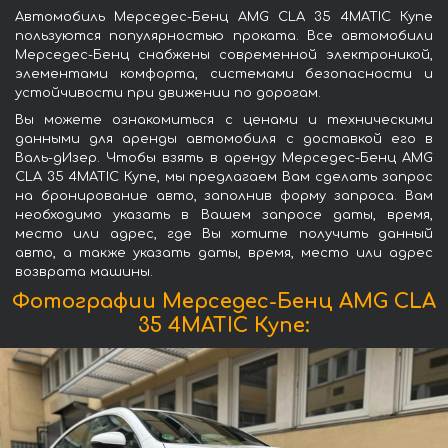
Автомобиль Мерседес-Бенц AMG CLA 35 4MATIC Купе
пользуются популярностью проката. Все автомобили
Мерседес-Бенц снабжены современной электроникой,
элементами комфорта, системами безопасности и
устойчивости при движении по дорогам.
Вы можете ознакомиться с ценами и техническими
данными для аренды автомобиля с доставкой его в
Валь-дИзер. Чтобы взять в аренду Мерседес-Бенц AMG
CLA 35 4MATIC Купе, мы предлагаем Вам сделать запрос
на бронирование авто, заполнив форму запроса. Вам
необходимо указать в Вашем запросе даты, время,
место или адрес, где Вы хотите получить данный
авто, а также указать даты, время, место или адрес
возврата машины.
Фотографии Мерседес-Бенц AMG CLA
35 4MATIC Купе: