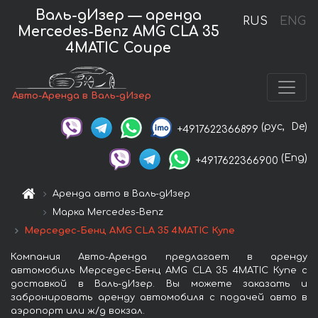
Валь-дИзер — аренда
RUS
ENG
Mercedes-Benz AMG CLA 35
4MATIC Coupe
Авто-Аренда в Валь-дИзер
(рус,
De)
+4917622366899
(Eng)
+4917622366900
Аренда авто в Валь-дИзер
Марка Mercedes-Benz
Мерседес-Бенц AMG CLA 35 4MATIC Купе
Компания Авто-Аренда предлагает в аренду
автомобиль Мерседес-Бенц AMG CLA 35 4MATIC Купе с
доставкой в Валь-дИзер. Вы можете заказать и
забронировать аренду автомобиля с подачей авто в
аэропорт или ж/д вокзал.