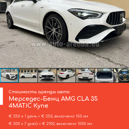
Стоимость аренды авто
Мерседес-Бенц
AMG CLA 35
4MATIC Купе
€ 350 х 1 день = € 350, включено 150 км
€ 300 х 7 дней = € 2100, включено 1000 км