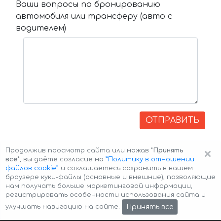
Ваши вопросы по бронированию
автомобиля или трансферу (авто с
водителем)
ОТПРАВИТЬ
×
Продолжив просмотр сайта или нажав
"Принять
все"
, вы даёте согласие на
”Политику в отношении
файлов cookie”
и соглашаетесь сохранить в вашем
браузере куки-файлы (основные и внешние), позволяющие
нам получать больше маркетинговой информации,
регистрировать особенности использования сайта и
Авторские права © 2026 Авто-Аренда
Cookie Policy
Принять все
улучшать навигацию на сайте.