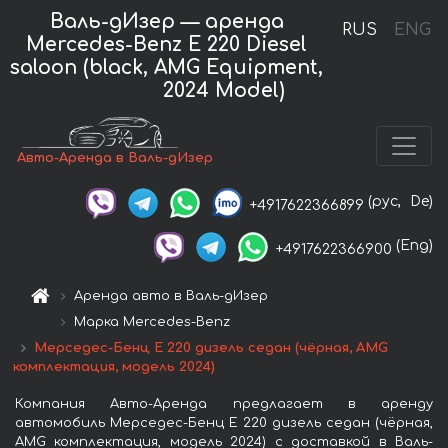
Валь-дИзер — аренда
RUS
ENG
Mercedes-Benz E 220 Diesel
saloon (black, AMG Equipment,
2024 Model)
Авто-Аренда в Валь-дИзер
(рус,
De)
+4917622366899
(Eng)
+4917622366900
Аренда авто в Валь-дИзер
Марка Mercedes-Benz
Мерседес-Бенц E 220 дизель седан (чёрная, AMG
комплектация, модель 2024)
Компания Авто-Аренда предлагает в аренду
автомобиль Мерседес-Бенц E 220 дизель седан (чёрная,
AMG комплектация, модель 2024) с доставкой в Валь-