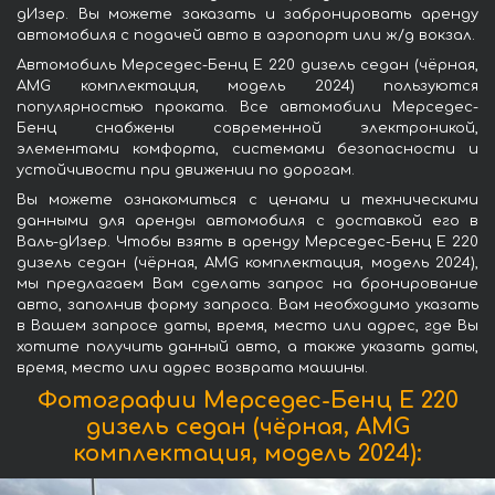
дИзер. Вы можете заказать и забронировать аренду
автомобиля с подачей авто в аэропорт или ж/д вокзал.
Автомобиль Мерседес-Бенц E 220 дизель седан (чёрная,
AMG комплектация, модель 2024) пользуются
популярностью проката. Все автомобили Мерседес-
Бенц снабжены современной электроникой,
элементами комфорта, системами безопасности и
устойчивости при движении по дорогам.
Вы можете ознакомиться с ценами и техническими
данными для аренды автомобиля с доставкой его в
Валь-дИзер. Чтобы взять в аренду Мерседес-Бенц E 220
дизель седан (чёрная, AMG комплектация, модель 2024),
мы предлагаем Вам сделать запрос на бронирование
авто, заполнив форму запроса. Вам необходимо указать
в Вашем запросе даты, время, место или адрес, где Вы
хотите получить данный авто, а также указать даты,
время, место или адрес возврата машины.
Фотографии Мерседес-Бенц E 220
дизель седан (чёрная, AMG
комплектация, модель 2024):