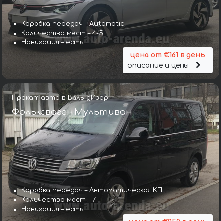
Коробка передач – Automatic
Количество мест – 4-5
Навигация – есть
цена от €161 в день
описание и цены
Прокат авто в Валь-дИзер
Фольксваген Мультиван
Коробка передач – Автоматическая КП
Количество мест – 7
Навигация – есть