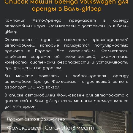
Список машин бренда Volkswagen для
аренды в Валь-дИзер
Компания Авто-Аренда предлагает в аренду
автомобили марки Фольксваген с доставкой их в Валь-
дИзер.
Фольксваген – один из известных производителей
автомобилей, которые пользуются популярностью
проката в Европе. Все автомобили Фольксваген
снабжены современной электроникой, элементами
комфорта, системами безопасности и устойчивости
при движении по дорогам.
Вы можете заказать и забронировать аренду
автомобиля бренда Фольксваген с доставкой авто в
аэропорт или ж/д вокзал.
В списке автомобилей Фольксваген для автопроката с
доставкой в Валь-дИзер есть машины премиум-класса
для VIP-персон.
Прокат авто в Валь-дИзер
Фольксваген Caravelle (8 мест)