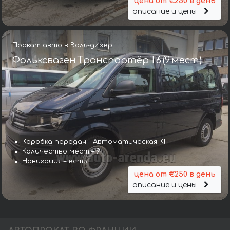
цена от €250 в день
описание и цены
Прокат авто в Валь-дИзер
Фольксваген Транспортёр T6 (9 мест)
Коробка передач – Автоматическая КП
Количество мест – 9
Навигация – есть
цена от €250 в день
описание и цены