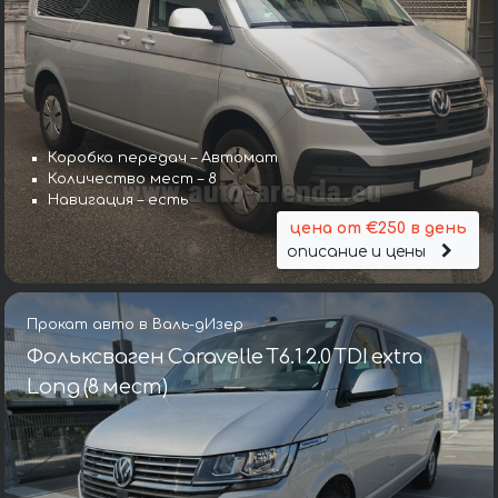
Коробка передач – Автомат
Количество мест – 8
Навигация – есть
цена от €250 в день
описание и цены
Прокат авто в Валь-дИзер
Фольксваген Caravelle T6.1 2.0 TDI extra
Long (8 мест)