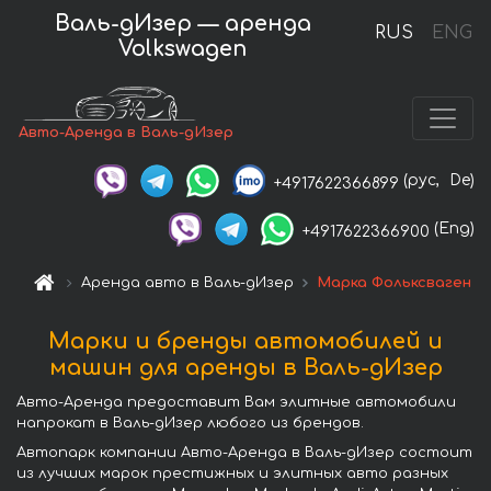
Валь-дИзер — аренда
RUS
ENG
Volkswagen
Авто-Аренда в Валь-дИзер
(рус,
De)
+4917622366899
(Eng)
+4917622366900
Аренда авто в Валь-дИзер
Марка Фольксваген
Марки и бренды автомобилей и
машин для аренды в Валь-дИзер
Авто-Аренда предоставит Вам элитные автомобили
напрокат в Валь-дИзер любого из брендов.
Автопарк компании Авто-Аренда в Валь-дИзер состоит
из лучших марок престижных и элитных авто разных