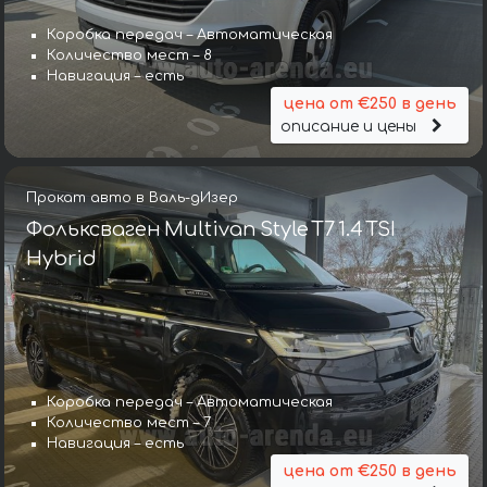
Коробка передач – Автоматическая
Количество мест – 8
Навигация – есть
цена от €250 в день
описание и цены
Прокат авто в Валь-дИзер
Фольксваген Multivan Style T7 1.4 TSI
Hybrid
Коробка передач – Автоматическая
Количество мест – 7
Навигация – есть
цена от €250 в день