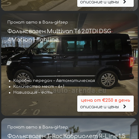
описание и цены
Прокат авто в Валь-дИзер
Фольксваген Multivan T6 2.0TDI DSG
4Motion Highline
Коробка передач – Автоматическая
Количество мест – 6+1
Навигация – есть
цена от €250 в день
описание и цены
Прокат авто в Валь-дИзер
Фольксваген T-Roc Кабриолет R-Line 1.5