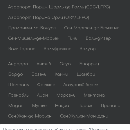
Аэропорт Париж Шарль-де-Голль (CDG/LFPG)
Аэропорт Парижа Орли (ORY/LFPO)
Пралоньян-ла-Вануаз
Сен-Мартен-де-Бельвиль
Сен-Мишель-де-Морьен
Тинь
Валь-дИзер
Валь Торанс
Вальфрежюс
Валуар
Андорра
Антиб
Осуа
Биарриц
Бордо
Бозель
Канны
Шамбри
Шампань
Фрежюс
Лазурный берег
Гренобль
Лион
Марсель
Ментона
Модан
Мутье
Ницца
Париж
Прованс
Сен-Жан-де-Морьен
Сен-Жульен-Мон-Дени
Сен-Тропе
Сент-Максим
Тулуза
Продолжив просмотр сайта или нажав
"Принять