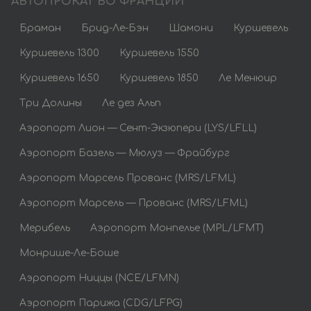
АВТОПРОКАТ ВО ФРАНЦИИ
Браман
Брид-Ле-Бэн
Шамони
Куршевель
Куршевель 1300
Куршевель 1550
Куршевель 1650
Куршевель 1850
Ле Менюир
Три Долины
Ле дез Альп
Аэропорт Лион — Сент-Экзюпери (LYS/LFLL)
Аэропорт Базель — Мюлуз — Фрайбург
Аэропорт Марсель Прованс (MRS/LFML)
Аэропорт Марсель — Прованс (MRS/LFML)
Мерибель
Аэропорт Монпелье (MPL/LFMT)
Монрише-Ле-Боше
Аэропорт Ниццы (NCE/LFMN)
Аэропорт Парижа (CDG/LFPG)