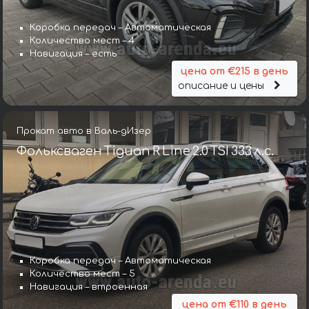
Коробка передач – Автоматическая
Количество мест – 4
Навигация – есть
цена от €215 в день
описание и цены
Прокат авто в Валь-дИзер
Фольксваген Tiguan R Line 2.0 TSI 333 л.с.
Коробка передач – Автоматическая
Количество мест – 5
Навигация – втроенная
цена от €110 в день