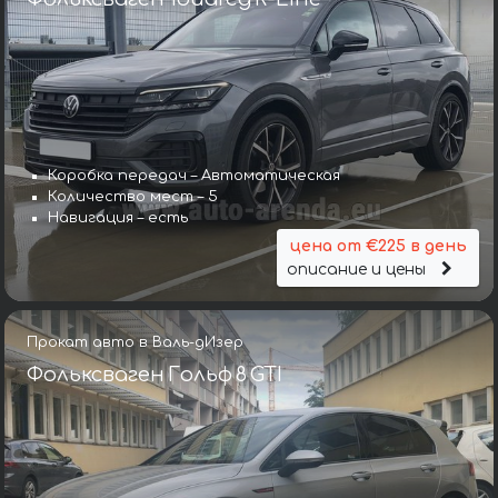
Коробка передач – Автоматическая
Количество мест – 5
Навигация – есть
цена от €225 в день
описание и цены
Прокат авто в Валь-дИзер
Фольксваген Гольф 8 GTI