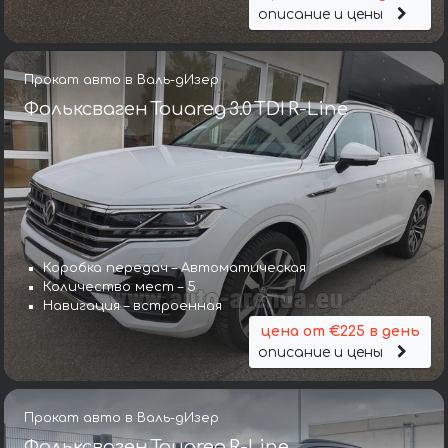
описание и цены
Прокат авто в Валь-дИзер
Фольксваген Touareg 3.0 TDI R-Line
Коробка передач – Автоматическая
Количество мест – 5
Навигация – встроенная
цена от €225 в день
описание и цены
Прокат авто в Валь-дИзер
Фольксваген Touareg R-Line