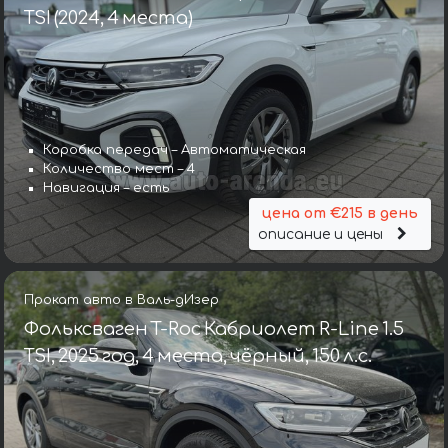
TSI (2024, 4 места)
Коробка передач – Автоматическая
Количество мест – 4
Навигация – есть
цена от €215 в день
описание и цены
Прокат авто в Валь-дИзер
Фольксваген T-Roc Кабриолет R-Line 1.5
TSI, 2025 год, 4 места, чёрный, 150 л.с.