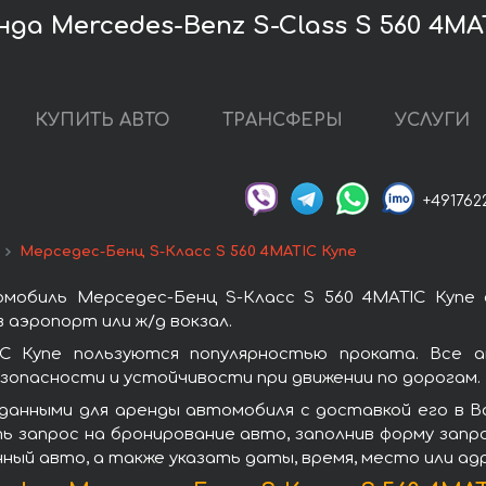
да Mercedes-Benz S-Class S 560 4MA
КУПИТЬ АВТО
ТРАНСФЕРЫ
УСЛУГИ
+491762
Мерседес-Бенц S-Класс S 560 4MATIC Купе
мобиль Мерседес-Бенц S-Класс S 560 4MATIC Купе 
 аэропорт или ж/д вокзал.
C Купе пользуются популярностью проката. Все 
зопасности и устойчивости при движении по дорогам.
данными для аренды автомобиля с доставкой его в В
ть запрос на бронирование авто, заполнив форму запр
нный авто, а также указать даты, время, место или а