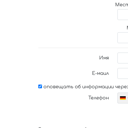
Мест
Имя
Е-маил
оповещать об информации через
Телефон