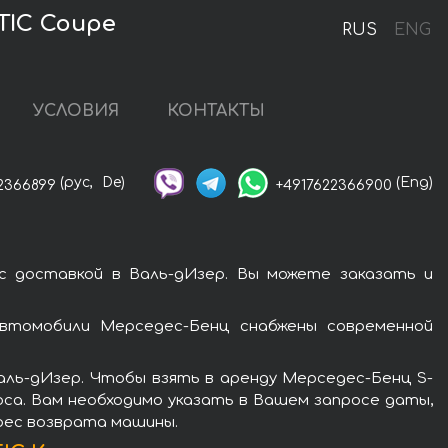
TIC Coupe
RUS
ENG
УСЛОВИЯ
КОНТАКТЫ
(рус,
De)
(Eng)
2366899
+4917622366900
с доставкой в Валь-дИзер. Вы можете заказать и
автомобили Мерседес-Бенц снабжены современной
аль-дИзер. Чтобы взять в аренду Мерседес-Бенц S-
оса. Вам необходимо указать в Вашем запросе даты,
дрес возврата машины.