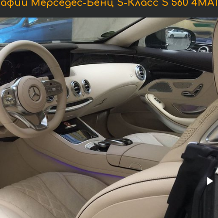
фии Мерседес-Бенц S-Класс S 560 4MAT