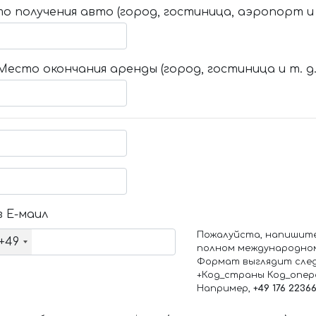
о получения авто (город, гостиница, аэропорт и т
Место окончания аренды (город, гостиница и т. д.
 Е-маил
Пожалуйста, напишит
+49
полном международно
Формат выглядит сле
+Код_страны Код_опе
Например,
+49 176 2236