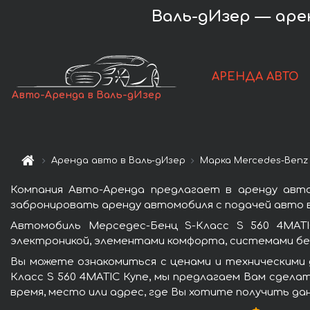
Валь-дИзер — арен
АРЕНДА АВТО
Авто-Аренда в Валь-дИзер
Аренда авто в Валь-дИзер
Марка Mercedes-Benz
Компания Авто-Аренда предлагает в аренду авто
забронировать аренду автомобиля с подачей авто в
Автомобиль Мерседес-Бенц S-Класс S 560 4MATI
электроникой, элементами комфорта, системами бе
Вы можете ознакомиться с ценами и техническими 
Класс S 560 4MATIC Купе, мы предлагаем Вам сдела
время, место или адрес, где Вы хотите получить да