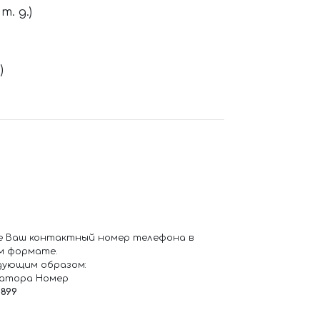
. д.)
)
е Ваш контактный номер телефона в
м формате.
дующим образом:
ратора Номер
6899