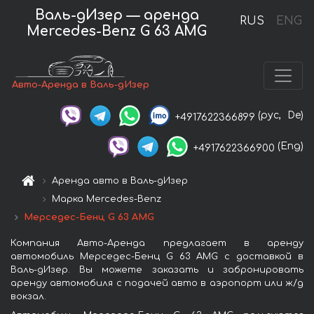
Валь-дИзер — аренда
RUS
ENG
Mercedes-Benz G 63 AMG
Авто-Аренда в Валь-дИзер
(рус,
De)
+4917622366899
(Eng)
+4917622366900
Аренда авто в Валь-дИзер
Марка Mercedes-Benz
Мерседес-Бенц G 63 AMG
Компания Авто-Аренда предлагает в аренду
автомобиль Мерседес-Бенц G 63 AMG с доставкой в
Валь-дИзер. Вы можете заказать и забронировать
аренду автомобиля с подачей авто в аэропорт или ж/д
вокзал.