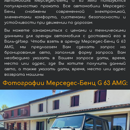
Автомобиль Мерседес-Бенц G 63 AMG пользуются
популярностью проката. Все автомобили Мерседес-
Бенц снабжены современной электроникой,
элементами комфорта, системами безопасности и
устойчивости при движении по дорогам.
Вы можете ознакомиться с ценами и техническими
данными для аренды автомобиля с доставкой его в
Валь-дИзер. Чтобы взять в аренду Мерседес-Бенц G 63
AMG, мы предлагаем Вам сделать запрос на
бронирование авто, заполнив форму запроса. Вам
необходимо указать в Вашем запросе даты, время,
место или адрес, где Вы хотите получить данный
авто, а также указать даты, время, место или адрес
возврата машины.
Фотографии Мерседес-Бенц G 63 AMG: