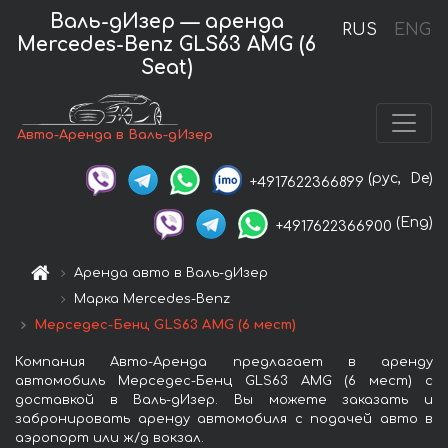
Валь-дИзер — аренда
RUS
ENG
Mercedes-Benz GLS63 AMG (6
Seat)
Авто-Аренда в Валь-дИзер
(рус,
De)
+4917622366899
(Eng)
+4917622366900
Аренда авто в Валь-дИзер
Марка Mercedes-Benz
Мерседес-Бенц GLS63 AMG (6 мест)
Компания Авто-Аренда предлагает в аренду
автомобиль Мерседес-Бенц GLS63 AMG (6 мест) с
доставкой в Валь-дИзер. Вы можете заказать и
забронировать аренду автомобиля с подачей авто в
аэропорт или ж/д вокзал.