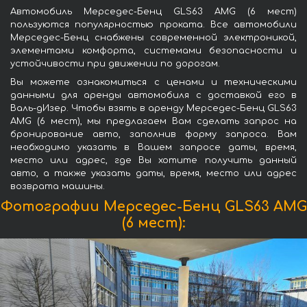
Автомобиль Мерседес-Бенц GLS63 AMG (6 мест)
пользуются популярностью проката. Все автомобили
Мерседес-Бенц снабжены современной электроникой,
элементами комфорта, системами безопасности и
устойчивости при движении по дорогам.
Вы можете ознакомиться с ценами и техническими
данными для аренды автомобиля с доставкой его в
Валь-дИзер. Чтобы взять в аренду Мерседес-Бенц GLS63
AMG (6 мест), мы предлагаем Вам сделать запрос на
бронирование авто, заполнив форму запроса. Вам
необходимо указать в Вашем запросе даты, время,
место или адрес, где Вы хотите получить данный
авто, а также указать даты, время, место или адрес
возврата машины.
Фотографии Мерседес-Бенц GLS63 AMG
(6 мест):