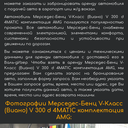
можете заказать и забронировать аренду автомобиля
с подачей авто в аэропорт или ж/д вокзал.
Автомобиль Мерседес-Бенц V-Класс (Виано) V 300 d
4MATIC комплектация AMG пользуются популярностью
проката. Все автомобили Мерседес-Бенц снабжены
современной электроникой, элементами комфорта,
системами безопасности и устойчивости при
движении по дорогам.
Вы можете ознакомиться с ценами и техническими
данными для аренды автомобиля с доставкой его в
Валь-дИзер. Чтобы взять в аренду Мерседес-Бенц V-
Класс (Виано) V 300 d 4MATIC комплектация AMG, мы
предлагаем Вам сделать запрос на бронирование
авто, заполнив форму запроса. Вам необходимо указать
в Вашем запросе даты, время, место или адрес, где Вы
хотите получить данный авто, а также указать даты,
время, место или адрес возврата машины.
Фотографии Мерседес-Бенц V-Класс
(Виано) V 300 d 4MATIC комплектация
AMG: