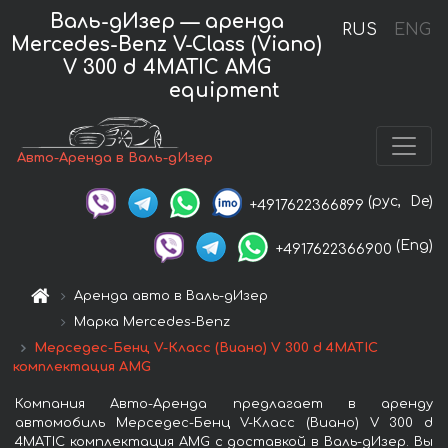
Валь-дИзер — аренда
RUS
ENG
Mercedes-Benz V-Class (Viano)
V 300 d 4MATIC AMG
equipment
Авто-Аренда в Валь-дИзер
(рус,
De)
+4917622366899
(Eng)
+4917622366900
Аренда авто в Валь-дИзер
Марка Mercedes-Benz
Мерседес-Бенц V-Класс (Виано) V 300 d 4MATIC
комплектация AMG
Компания Авто-Аренда предлагает в аренду
автомобиль Мерседес-Бенц V-Класс (Виано) V 300 d
4MATIC комплектация AMG с доставкой в Валь-дИзер. Вы