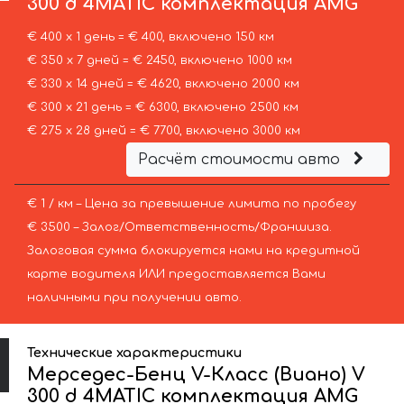
300 d 4MATIC комплектация AMG
€ 400 х 1 день = € 400, включено 150 км
€ 350 х 7 дней = € 2450, включено 1000 км
€ 330 х 14 дней = € 4620, включено 2000 км
€ 300 х 21 день = € 6300, включено 2500 км
€ 275 х 28 дней = € 7700, включено 3000 км
Расчёт стоимости авто
€ 1 / км – Цена за превышение лимита по пробегу
€ 3500 – Залог/Ответственность/Франшиза.
Залоговая сумма блокируется нами на кредитной
карте водителя ИЛИ предоставляется Вами
наличными при получении авто.
Технические характеристики
Мерседес-Бенц V-Класс (Виано) V
300 d 4MATIC комплектация AMG