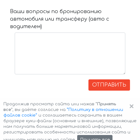
Ваши вопросы по бронированию
автомобиля или трансферу (авто с
водителем)
ОТПРАВИТЬ
×
Продолжив просмотр сайта или нажав
"Принять
все"
, вы даёте согласие на
”Политику в отношении
файлов cookie”
и соглашаетесь сохранить в вашем
браузере куки-файлы (основные и внешние), позволяющие
нам получать больше маркетинговой информации,
регистрировать особенности использования сайта и
Авторские права © 2026 Авто-Аренда
Cookie Policy
Принять все
улучшать навигацию на сайте.