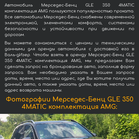
Автомобиль Мерседес-Бенц GLE 350 4MATIC
комплектация AMG пользуются популярностью проката.
Все автомобили Мерседес-Бенц снабжены современной
электроникой, элементами комфорта, системами
безопасности и устойчивости при движении по
дорогам.
Вы можете ознакомиться с ценами и техническими
данными для аренды автомобиля с доставкой его в
Валь-дИзер. Чтобы взять в аренду Мерседес-Бенц GLE
350 4MATIC комплектация AMG, мы предлагаем Вам
сделать запрос на бронирование авто, заполнив форму
запроса. Вам необходимо указать в Вашем запросе
даты, время, место или адрес, где Вы хотите получить
данный авто, а также указать даты, время, место или
адрес возврата машины.
Фотографии Мерседес-Бенц GLE 350
4MATIC комплектация AMG: