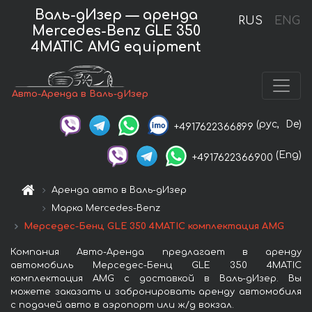
Валь-дИзер — аренда
RUS
ENG
Mercedes-Benz GLE 350
4MATIC AMG equipment
Авто-Аренда в Валь-дИзер
(рус,
De)
+4917622366899
(Eng)
+4917622366900
Аренда авто в Валь-дИзер
Марка Mercedes-Benz
Мерседес-Бенц GLE 350 4MATIC комплектация AMG
Компания Авто-Аренда предлагает в аренду
автомобиль Мерседес-Бенц GLE 350 4MATIC
комплектация AMG с доставкой в Валь-дИзер. Вы
можете заказать и забронировать аренду автомобиля
с подачей авто в аэропорт или ж/д вокзал.