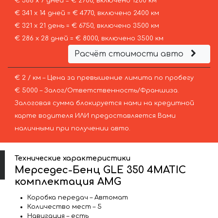
€ 386 х 7 дней = € 2700, включено 1200 км
€ 341 х 14 дней = € 4770, включено 2400 км
€ 321 х 21 день = € 6750, включено 3500 км
€ 286 х 28 дней = € 8000, включено 3500 км
Расчёт стоимости авто
€ 2 / км – Цена за превышение лимита по пробегу
€ 5000 – Залог/Ответственность/Франшиза.
Залоговая сумма блокируется нами на кредитной
карте водителя ИЛИ предоставляется Вами
наличными при получении авто.
Технические характеристики
Мерседес-Бенц GLE 350 4MATIC
комплектация AMG
Коробка передач – Автомат
Количество мест – 5
Навигация – есть