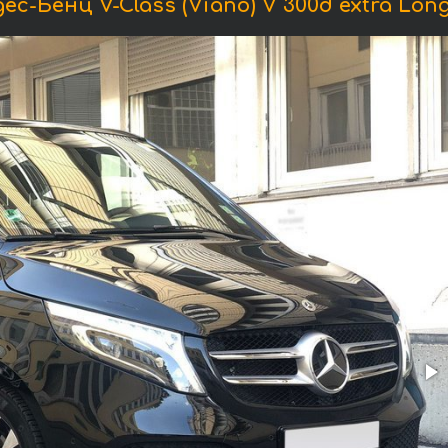
-Бенц V-Class (Viano) V 300d extra Long 