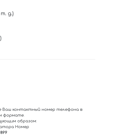
. д.)
)
е Ваш контактный номер телефона в
м формате.
дующим образом:
ратора Номер
6899