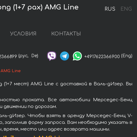
ng (1+7 pax) AMG Line
RUS
ENG
УСЛОВИЯ
КОНТАКТЫ
(рус,
De)
(Eng)
2366899
+4917622366900
) AMG Line
 (1+7 мест) AMG Line с доставкой в Валь-дИзер. Вы
лярностью проката. Все автомобили Мерседес-Бенц
 движении по дорогам.
аль-дИзер. Чтобы взять в аренду Мерседес-Бенц V-
то, заполнив форму запроса. Вам необходимо указать в
, время, место или адрес возврата машины.