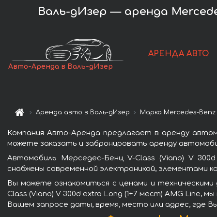
Валь-дИзер — аренда Mercedes-
АРЕНДА АВТО
Авто-Аренда в Валь-дИзер
Аренда авто в Валь-дИзер
Марка Mercedes-Benz
Компания Авто-Аренда предлагает в аренду автомоб
можете заказать и забронировать аренду автомобил
Автомобиль Мерседес-Бенц V-Class (Viano) V 300
снабжены современной электроникой, элементами к
Вы можете ознакомиться с ценами и техническими 
Class (Viano) V 300d extra Long (1+7 мест) AMG Line
Вашем запросе даты, время, место или адрес, где В