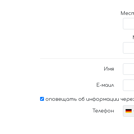
Мест
Имя
Е-маил
оповещать об информации через
Телефон