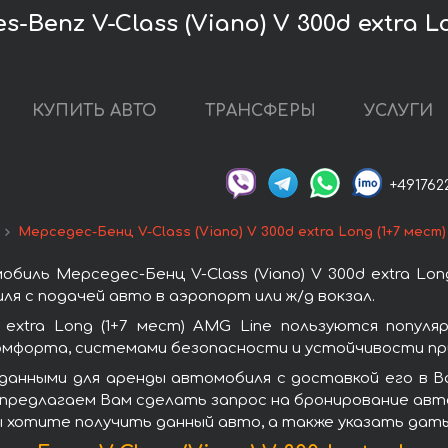
Benz V-Class (Viano) V 300d extra Lo
КУПИТЬ АВТО
ТРАНСФЕРЫ
УСЛУГИ
+491762
Мерседес-Бенц V-Class (Viano) V 300d extra Long (1+7 мест
иль Мерседес-Бенц V-Class (Viano) V 300d extra Long
я с подачей авто в аэропорт или ж/д вокзал.
d extra Long (1+7 мест) AMG Line пользуются попу
омфорта, системами безопасности и устойчивости при
данными для аренды автомобиля с доставкой его в В
, мы предлагаем Вам сделать запрос на бронирование ав
ы хотите получить данный авто, а также указать даты