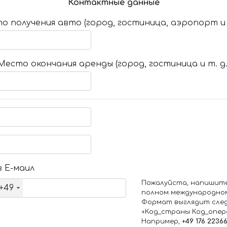
Контактные данные
о получения авто (город, гостиница, аэропорт и т
Место окончания аренды (город, гостиница и т. д.
 Е-маил
Пожалуйста, напишит
+49
полном международно
Формат выглядит сле
+Код_страны Код_опе
Например,
+49 176 2236