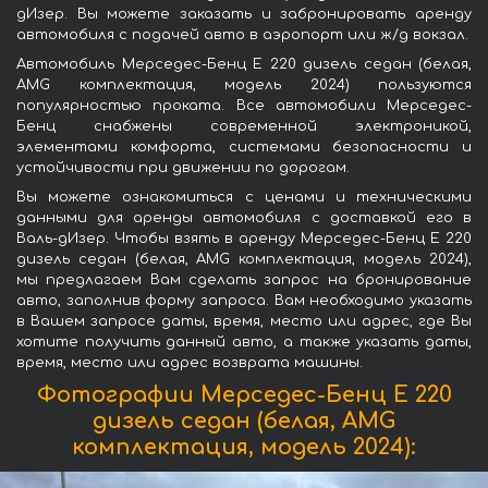
дИзер. Вы можете заказать и забронировать аренду
автомобиля с подачей авто в аэропорт или ж/д вокзал.
Автомобиль Мерседес-Бенц E 220 дизель седан (белая,
AMG комплектация, модель 2024) пользуются
популярностью проката. Все автомобили Мерседес-
Бенц снабжены современной электроникой,
элементами комфорта, системами безопасности и
устойчивости при движении по дорогам.
Вы можете ознакомиться с ценами и техническими
данными для аренды автомобиля с доставкой его в
Валь-дИзер. Чтобы взять в аренду Мерседес-Бенц E 220
дизель седан (белая, AMG комплектация, модель 2024),
мы предлагаем Вам сделать запрос на бронирование
авто, заполнив форму запроса. Вам необходимо указать
в Вашем запросе даты, время, место или адрес, где Вы
хотите получить данный авто, а также указать даты,
время, место или адрес возврата машины.
Фотографии Мерседес-Бенц E 220
дизель седан (белая, AMG
комплектация, модель 2024):