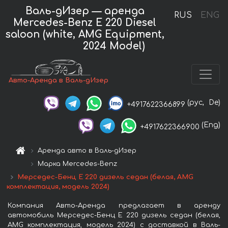
Валь-дИзер — аренда
RUS
ENG
Mercedes-Benz E 220 Diesel
saloon (white, AMG Equipment,
2024 Model)
Авто-Аренда в Валь-дИзер
(рус,
De)
+4917622366899
(Eng)
+4917622366900
Аренда авто в Валь-дИзер
Марка Mercedes-Benz
Мерседес-Бенц E 220 дизель седан (белая, AMG
комплектация, модель 2024)
Компания Авто-Аренда предлагает в аренду
автомобиль Мерседес-Бенц E 220 дизель седан (белая,
AMG комплектация, модель 2024) с доставкой в Валь-