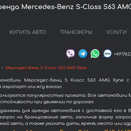
енда Mercedes-Benz S-Class S63 AM
КУПИТЬ АВТО
ТРАНСФЕРЫ
УСЛУГИ
+491762
Мерседес-Бенц S Класс S63 AMG Купе
томобиль Мерседес-Бенц S Класс S63 AMG Купе с 
 аэропорт или ж/д вокзал.
ользуются популярностью проката. Все автомобили 
стойчивости при движении по дорогам.
данными для аренды автомобиля с доставкой его в 
апрос на бронирование авто, заполнив форму запро
нный авто, а также указать даты, время, место или а