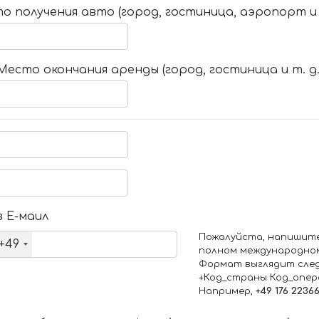
о получения авто (город, гостиница, аэропорт и т
Место окончания аренды (город, гостиница и т. д.
 Е-маил
Пожалуйста, напишит
+49
полном международно
Формат выглядит сле
+Код_страны Код_опе
Например,
+49 176 2236