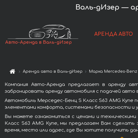
Валь-дИзер — ар
АРЕНДА АВТО
Авто-Аренда в Валь-дИзер
Аренда авто в Валь-дИзер
Марка Mercedes-Benz
Компания Авто-Аренда предлагает в аренду ав
забронировать аренду автомобиля с подачей авто в
Автомобиль Мерседес-Бенц S Класс S63 AMG Купе п
элементами комфорта, системами безопасности и у
Вы можете ознакомиться с ценами и техническими 
Класс S63 AMG Купе, мы предлагаем Вам сделать з
время, место или адрес, где Вы хотите получить да