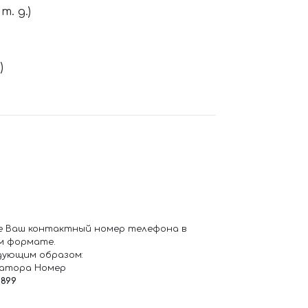
. д.)
)
е Ваш контактный номер телефона в
м формате.
дующим образом:
ратора Номер
6899