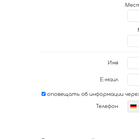
Мест
Имя
Е-маил
оповещать об информации через
Телефон