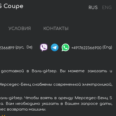
G Coupe
RUS
ENG
УСЛОВИЯ
КОНТАКТЫ
(рус,
De)
(Eng)
2366899
+4917622366900
доставкой в Валь-дИзер. Вы можете заказать и
Мерседес-Бенц снабжены современной электроникой,
Валь-дИзер. Чтобы взять в аренду Мерседес-Бенц S
са. Вам необходимо указать в Вашем запросе даты,
дрес возврата машины.