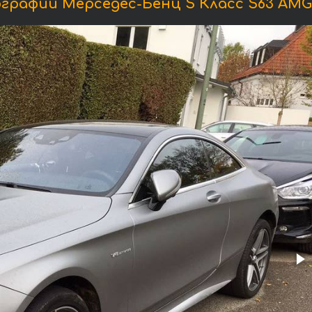
графии Мерседес-Бенц S Класс S63 AMG 