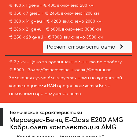
€ 400 х 1 день = € 400, включено 200 км
€ 350 х 7 дней = € 2450, включено 1200 км
€ 300 х 14 дней = € 4200, включено 2000 км
€ 286 х 21 день = € 6000, включено 3000 км
€ 250 х 28 дней = € 7000, включено 3500 км
Расчёт стоимости авто
€ 2 / км – Цена за превышение лимита по пробегу
€ 5000 – Залог/Ответственность/Франшиза.
Залоговая сумма блокируется нами на кредитной
карте водителя ИЛИ предоставляется Вами
наличными при получении авто.
Технические характеристики
Мерседес-Бенц E-Class E200 AMG
Кабриолет комплектация AMG