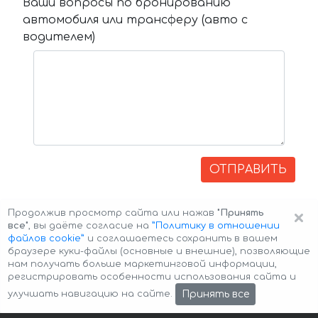
Ваши вопросы по бронированию
автомобиля или трансферу (авто с
водителем)
ОТПРАВИТЬ
×
Продолжив просмотр сайта или нажав
"Принять
все"
, вы даёте согласие на
”Политику в отношении
файлов cookie”
и соглашаетесь сохранить в вашем
браузере куки-файлы (основные и внешние), позволяющие
нам получать больше маркетинговой информации,
регистрировать особенности использования сайта и
Авторские права © 2026 Авто-Аренда
Cookie Policy
Принять все
улучшать навигацию на сайте.