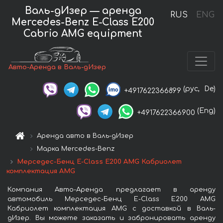
Валь-дИзер — аренда
RUS
ENG
Mercedes-Benz E-Class E200
Cabrio AMG equipment
Авто-Аренда в Валь-дИзер
(рус,
De)
+4917622366899
(Eng)
+4917622366900
Аренда авто в Валь-дИзер
Марка Mercedes-Benz
Мерседес-Бенц E-Class E200 AMG Кабриолет
комплектация AMG
Компания Авто-Аренда предлагает в аренду
автомобиль Мерседес-Бенц E-Class E200 AMG
Кабриолет комплектация AMG с доставкой в Валь-
дИзер. Вы можете заказать и забронировать аренду