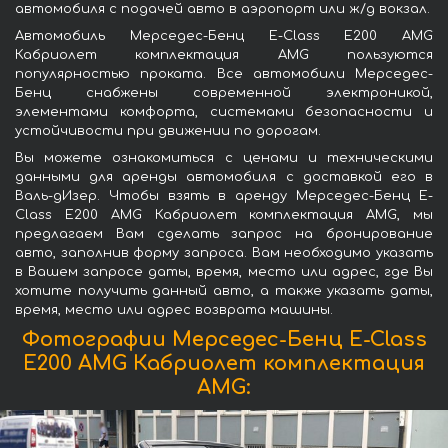
автомобиля с подачей авто в аэропорт или ж/д вокзал.
Автомобиль Мерседес-Бенц E-Class E200 AMG
Кабриолет комплектация AMG пользуются
популярностью проката. Все автомобили Мерседес-
Бенц снабжены современной электроникой,
элементами комфорта, системами безопасности и
устойчивости при движении по дорогам.
Вы можете ознакомиться с ценами и техническими
данными для аренды автомобиля с доставкой его в
Валь-дИзер. Чтобы взять в аренду Мерседес-Бенц E-
Class E200 AMG Кабриолет комплектация AMG, мы
предлагаем Вам сделать запрос на бронирование
авто, заполнив форму запроса. Вам необходимо указать
в Вашем запросе даты, время, место или адрес, где Вы
хотите получить данный авто, а также указать даты,
время, место или адрес возврата машины.
Фотографии Мерседес-Бенц E-Class
E200 AMG Кабриолет комплектация
AMG: