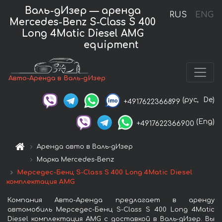
Валь-дИзер — аренда
RUS
ENG
Mercedes-Benz S-Class S 400
Long 4Matic Diesel AMG
equipment
Авто-Аренда в Валь-дИзер
(рус,
De)
+4917622366899
(Eng)
+4917622366900
Аренда авто в Валь-дИзер
Марка Mercedes-Benz
Мерседес-Бенц S-Class S 400 Long 4Matic Diesel
комплектация AMG
Компания Авто-Аренда предлагает в аренду
автомобиль Мерседес-Бенц S-Class S 400 Long 4Matic
Diesel комплектация AMG с доставкой в Валь-дИзер. Вы