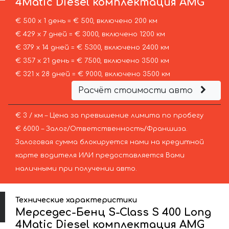
4Matic Diesel комплектация AMG
€ 500 х 1 день = € 500, включено 200 км
€ 429 х 7 дней = € 3000, включено 1200 км
€ 379 х 14 дней = € 5300, включено 2400 км
€ 357 х 21 день = € 7500, включено 3500 км
€ 321 х 28 дней = € 9000, включено 3500 км
Расчёт стоимости авто
€ 3 / км – Цена за превышение лимита по пробегу
€ 6000 – Залог/Ответственность/Франшиза.
Залоговая сумма блокируется нами на кредитной
карте водителя ИЛИ предоставляется Вами
наличными при получении авто.
Технические характеристики
Мерседес-Бенц S-Class S 400 Long
4Matic Diesel комплектация AMG