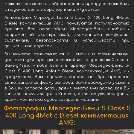
можете заказать и забронировать аренду автомобиля
с подачей авто в аэропорт или ж/д вокзал.
Автомобиль Мерседес-Бенц S-Class S 400 Long 4Matic
Diesel комплектация AMG пользуются популярностью
проката. Все автомобили Мерседес-Бенц снабжены
современной электроникой, элементами комфорта,
системами безопасности и устойчивости при
движении по дорогам.
Вы можете ознакомиться с ценами и техническими
данными для аренды автомобиля с доставкой его в
Валь-дИзер. Чтобы взять в аренду Мерседес-Бенц S-
Class S 400 Long 4Matic Diesel комплектация AMG, мы
предлагаем Вам сделать запрос на бронирование
авто, заполнив форму запроса. Вам необходимо указать
в Вашем запросе даты, время, место или адрес, где Вы
хотите получить данный авто, а также указать даты,
время, место или адрес возврата машины.
Фотографии Мерседес-Бенц S-Class S
400 Long 4Matic Diesel комплектация
AMG: