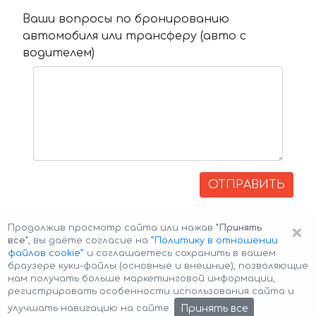
Ваши вопросы по бронированию
автомобиля или трансферу (авто с
водителем)
ОТПРАВИТЬ
×
Продолжив просмотр сайта или нажав
"Принять
все"
, вы даёте согласие на
”Политику в отношении
файлов cookie”
и соглашаетесь сохранить в вашем
браузере куки-файлы (основные и внешние), позволяющие
нам получать больше маркетинговой информации,
регистрировать особенности использования сайта и
Авторские права © 2026 Авто-Аренда
Cookie Policy
Принять все
улучшать навигацию на сайте.