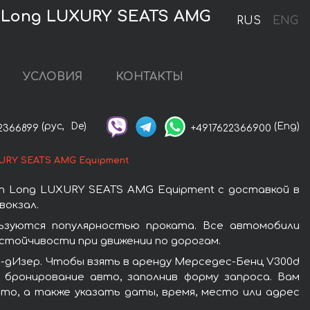
n Long LUXURY SEATS AMG
RUS
ENG
УСЛОВИЯ
КОНТАКТЫ
(рус,
De)
(Eng)
2366899
+4917622366900
XURY SEATS AMG Equipment
n Long LUXURY SEATS AMG Equipment с доставкой в
вокзал.
ьзуются популярностью проката. Все автомобили
стойчивости при движении по дорогам.
ь-дИзер. Чтобы взять в аренду Мерседес-Бенц V300d
 бронирование авто, заполнив форму запроса. Вам
то, а также указать даты, время, место или адрес