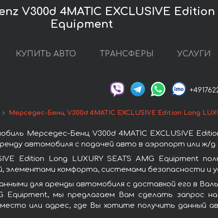
enz V300d 4MATIC EXCLUSIVE Editio
Equipment
КУПИТЬ АВТО
ТРАНСФЕРЫ
УСЛУГИ
+491762
Мерседес-Бенц V300d 4MATIC EXCLUSIVE Edition Long LU
обиль Мерседес-Бенц V300d 4MATIC EXCLUSIVE Editio
ренду автомобиля с подачей авто в аэропорт или ж/д 
IVE Edition Long LUXURY SEATS AMG Equipment пол
, элементами комфорта, системами безопасности и у
анными для аренды автомобиля с доставкой его в Вал
 Equipment, мы предлагаем Вам сделать запрос на
 место или адрес, где Вы хотите получить данный ав