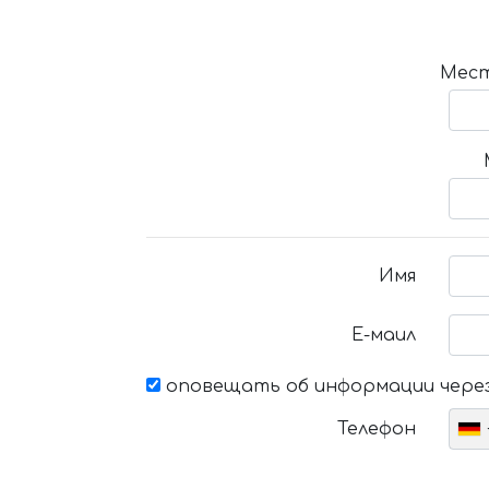
Мест
Имя
Е-маил
оповещать об информации через
Телефон