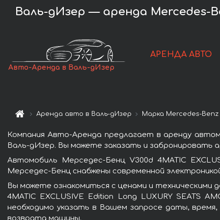
Валь-дИзер — аренда Mercedes-B
АРЕНДА АВТО
Авто-Аренда в Валь-дИзер
Аренда авто в Валь-дИзер
Марка Mercedes-Benz
Компания Авто-Аренда предлагает в аренду автом
Валь-дИзер. Вы можете заказать и забронировать а
Автомобиль Мерседес-Бенц V300d 4MATIC EXCLUS
Мерседес-Бенц снабжены современной электроникой
Вы можете ознакомиться с ценами и техническими д
4MATIC EXCLUSIVE Edition Long LUXURY SEATS AMG
необходимо указать в Вашем запросе даты, время,
возврата машины.