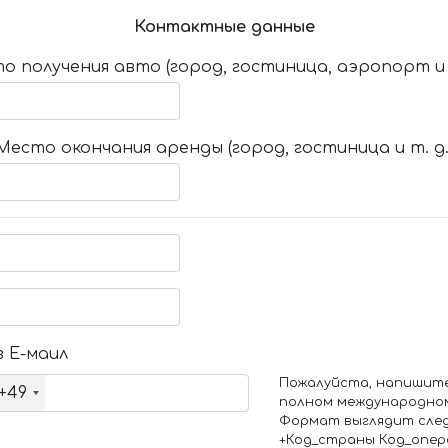
Контактные данные
о получения авто (город, гостиница, аэропорт и т
Место окончания аренды (город, гостиница и т. д.
 Е-маил
Пожалуйста, напишит
+49
полном международно
Формат выглядит сле
+Код_страны Код_опе