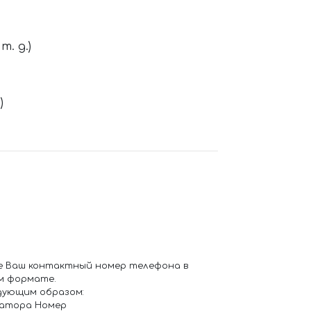
. д.)
)
е Ваш контактный номер телефона в
м формате.
дующим образом:
ратора Номер