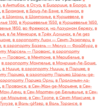
е
,
в Антибах
,
в Осуа
,
в Биаррице
,
в Бордо
,
в
,
в Брамане
,
в Брид-Ле-Бэне
,
в Каннах
,
в
и
,
в Шамони
,
в Шампанье
,
в Куршевеле
,
в
лье 1300
,
в Куршевелье 1550
,
в Куршевелье 1650
,
велье 1850
,
во Фрежюсе
,
на Лазурном берегу
,
в
ье
,
в Ле Менюире
,
в Трёх Долинах
,
в Ле дез
Лионе
,
в аэропорту Лион — Сент-Экзюпери
,
в
е
,
в аэропорту Базель — Мюлуз — Фрайбург
,
в
рту Марсель — Прованс
,
в аэропорту
ь — Прованс
,
в Ментоне
,
в Мерибелье
,
в
,
в аэропорту Монпелье
,
в Монрише-Ле-Боше
,
е
,
в Ницце
,
в аэропорту Ниццы
,
в Париже
,
в
рту Парижа
,
в аэропорту Парижа Шарль-де-
 аэропорту Парижа Орли
,
в Пралоньян-ла-
,
в Провансе
,
в Сен-Жан-де-Морьене
,
в Сен-
-Мон-Дени
,
в Сен-Мартен-де-Бельвилье
,
в Сен-
-де-Морьене
,
в Сен-Тропе
,
в Сент-Максиме
,
в
 Тулузе
,
в Валь-дИзер
,
в Валь Торансе
,
в