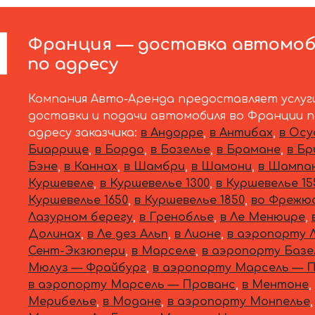
Франция — доставка автомоб
по адресу
Компания Авто-Аренда предоставляет услуг
доставки и подачи автомобиля во Франции 
адресу заказчика:
в Андорре
,
в Антибах
,
в Осу
Биаррице
,
в Бордо
,
в Бозелье
,
в Брамане
,
в Бр
Бэне
,
в Каннах
,
в Шамбри
,
в Шамони
,
в Шампа
Куршевеле
,
в Куршевелье 1300
,
в Куршевелье 15
Куршевелье 1650
,
в Куршевелье 1850
,
во Фрежю
Лазурном берегу
,
в Греноблье
,
в Ле Менюире
,
Долинах
,
в Ле дез Альп
,
в Лионе
,
в аэропорту 
Сент-Экзюпери
,
в Марселе
,
в аэропорту Базе
Мюлуз — Фрайбург
,
в аэропорту Марсель — 
в аэропорту Марсель — Прованс
,
в Ментоне
,
Мерибелье
,
в Модане
,
в аэропорту Монпелье
,