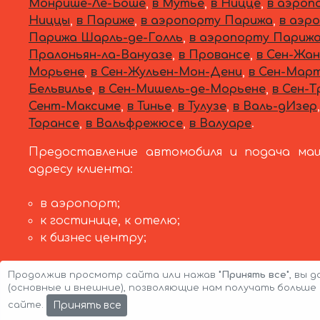
Монрише-Ле-Боше
,
в Мутье
,
в Ницце
,
в аэроп
Ниццы
,
в Париже
,
в аэропорту Парижа
,
в аэр
Парижа Шарль-де-Голль
,
в аэропорту Париж
Пралоньян-ла-Вануазе
,
в Провансе
,
в Сен-Жан
Морьене
,
в Сен-Жульен-Мон-Дени
,
в Сен-Март
Бельвилье
,
в Сен-Мишель-де-Морьене
,
в Сен-Т
Сент-Максиме
,
в Тинье
,
в Тулузе
,
в Валь-дИзер
,
Торансе
,
в Вальфрежюсе
,
в Валуаре
.
Предоставление автомобиля и подача ма
адресу клиента:
в аэропорт;
к гостинице, к отелю;
к бизнес центру;
Продолжив просмотр сайта или нажав
"Принять все"
, вы 
(основные и внешние), позволяющие нам получать больш
Авторские права © 2026 Авто-Аренда
Cookie
Принять все
сайте.