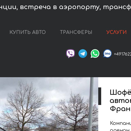
ции, встреча в аэропорту, трансфе
КУПИТЬ АВТО
ТРАНСФЕРЫ
УСЛУГИ
+491762
Шофё
авто
Фран
Компани
аренды 