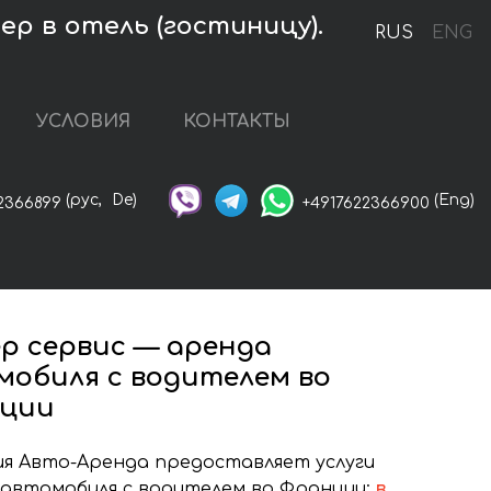
р в отель (гостиницу).
RUS
ENG
УСЛОВИЯ
КОНТАКТЫ
(рус,
De)
(Eng)
2366899
+4917622366900
р сервис — аренда
мобиля с водителем во
ции
я Авто-Аренда предоставляет услуги
автомобиля с водителем во Франции:
в