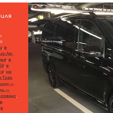
иля
и
по
а
,
в
ид-Ле-
нье
,
в
50
,
в
се
,
на
в Трёх
Лион —
ль —
Прованс
,
в
в