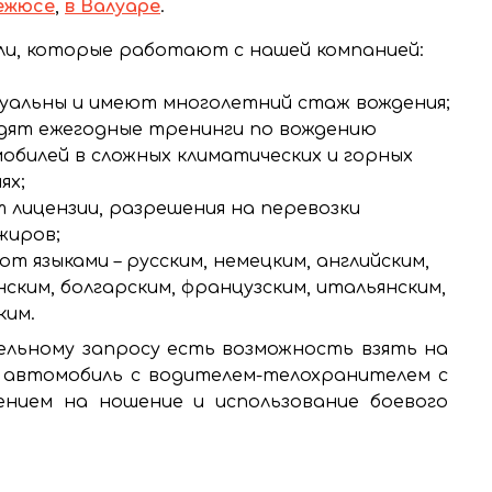
ежюсе
,
в Валуаре
.
и, которые работают с нашей компанией:
уальны и имеют многолетний стаж вождения;
дят ежегодные тренинги по вождению
обилей в сложных климатических и горных
ях;
 лицензии, разрешения на перевозки
жиров;
т языками – русским, немецким, английским,
нским, болгарским, французским, итальянским,
ким.
льному запросу есть возможность взять на
 автомобиль с водителем-телохранителем с
ением на ношение и использование боевого