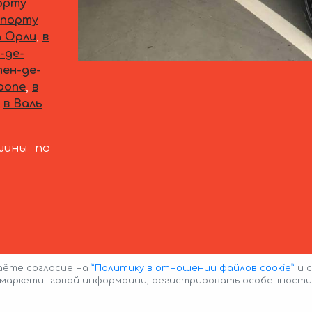
орту
опорту
а Орли
,
в
-де-
ен-де-
ропе
,
в
в Валь
шины по
даёте согласие на
”Политику в отношении файлов cookie”
и с
е маркетинговой информации, регистрировать особенности
 Policy
Политика конфиденциальности