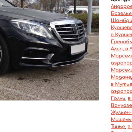
Андорр
Бозелье
Шамбр
Куршеве
в Курше
Гренобл
Альп
,
в 
Марсел
аэропо
Марсел
Модане
в Муть
аэропо
Голль
,
в
Вануазе
Жульен
Мишель
Тинье
,
в