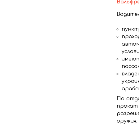
Вальфр
Водител
пункт
прохо
автом
услови
имеют
пасса
владею
украи
арабс
По отде
прокат
разреш
оружия.