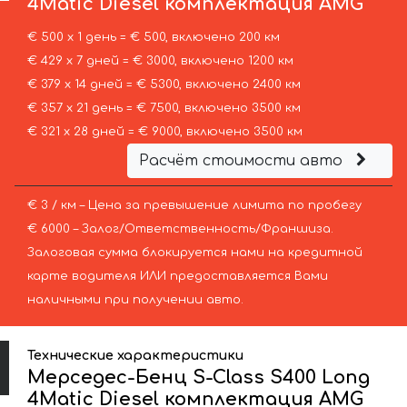
4Matic Diesel комплектация AMG
€ 500 х 1 день = € 500, включено 200 км
€ 429 х 7 дней = € 3000, включено 1200 км
€ 379 х 14 дней = € 5300, включено 2400 км
€ 357 х 21 день = € 7500, включено 3500 км
€ 321 х 28 дней = € 9000, включено 3500 км
Расчёт стоимости авто
€ 3 / км – Цена за превышение лимита по пробегу
€ 6000 – Залог/Ответственность/Франшиза.
Залоговая сумма блокируется нами на кредитной
карте водителя ИЛИ предоставляется Вами
наличными при получении авто.
Технические характеристики
Мерседес-Бенц S-Class S400 Long
4Matic Diesel комплектация AMG