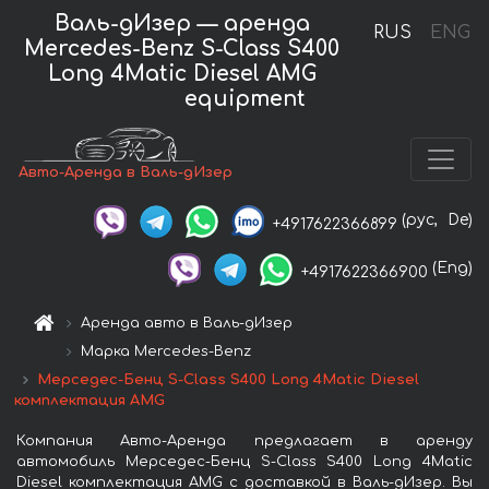
Валь-дИзер — аренда
RUS
ENG
Mercedes-Benz S-Class S400
Long 4Matic Diesel AMG
equipment
Авто-Аренда в Валь-дИзер
(рус,
De)
+4917622366899
(Eng)
+4917622366900
Аренда авто в Валь-дИзер
Марка Mercedes-Benz
Мерседес-Бенц S-Class S400 Long 4Matic Diesel
комплектация AMG
Компания Авто-Аренда предлагает в аренду
автомобиль Мерседес-Бенц S-Class S400 Long 4Matic
Diesel комплектация AMG с доставкой в Валь-дИзер. Вы