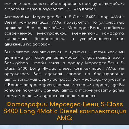
можете заказать и забронировать аренду автомобиля
с подачей авто в аэропорт или ж/д вокзал.
Автомобиль Мерседес-Бенц S-Class S400 Long 4Matic
Diesel комплектация AMG пользуются популярностью
проката. Все автомобили Мерседес-Бенц снабжены
современной электроникой, элементами комфорта,
системами безопасности и устойчивости при
движении по дорогам.
Вы можете ознакомиться с ценами и техническими
данными для аренды автомобиля с доставкой его в
Валь-дИзер. Чтобы взять в аренду Мерседес-Бенц S-
Class S400 Long 4Matic Diesel комплектация AMG, мы
предлагаем Вам сделать запрос на бронирование
авто, заполнив форму запроса. Вам необходимо указать
в Вашем запросе даты, время, место или адрес, где Вы
хотите получить данный авто, а также указать даты,
время, место или адрес возврата машины.
Фотографии Мерседес-Бенц S-Class
S400 Long 4Matic Diesel комплектация
AMG: