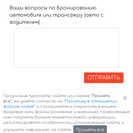
Ваши вопросы по бронированию
автомобиля или трансферу (авто с
водителем)
ОТПРАВИТЬ
×
Продолжив просмотр сайта или нажав
"Принять
все"
, вы даёте согласие на
”Политику в отношении
файлов cookie”
и соглашаетесь сохранить в вашем
браузере куки-файлы (основные и внешние), позволяющие
нам получать больше маркетинговой информации,
регистрировать особенности использования сайта и
Авторские права © 2026 Авто-Аренда
Cookie Policy
Принять все
улучшать навигацию на сайте.