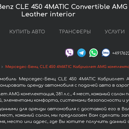
nz CLE 450 4MATIC Convertible AMG E
Leather interior
КУПИТЬ АВТО
ТРАНСФЕРЫ
УСЛУГИ
+491762
Мерседес-Бенц CLE 450 4MATIC Кабриолет AMG комплектация
обиль Мерседес-Бенц CLE 450 4MATIC Кабриолет AMG 
онировать аренду автомобиля с подачей авто в аэроп
т AMG комплектация, 381 л.с., 4 мест, кожаный салон
, элементами комфорта, системами безопасности и у
данными для аренды автомобиля с доставкой его в Ва
4 мест, кожаный салон, мы предлагаем Вам сделать за
я, место или адрес, где Вы хотите получить данный 