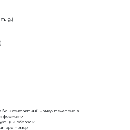
. д.)
)
е Ваш контактный номер телефона в
м формате.
дующим образом:
ратора Номер