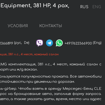
quipment, 381 HP, 4 pax,
RUS
ENG
УСЛОВИЯ
КОНТАКТЫ
(рус,
De)
(Eng)
2366899
+4917622366900
, 381 л.с., 4 мест, кожаный салон
комплектация, 381 л.с., 4 мест, кожаный салон с
орт или ж/д вокзал.
 пользуются популярностью проката. Все автомобили
стойчивости при движении по дорогам.
ль-дИзер. Чтобы взять в аренду Мерседес-Бенц CLE
прос на бронирование авто, заполнив форму запроса.
авто, а также указать даты, время, место или адрес