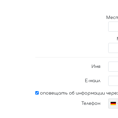
Мест
Имя
Е-маил
оповещать об информации через
Телефон