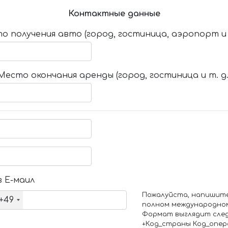
Контактные данные
о получения авто (город, гостиница, аэропорт и т
Место окончания аренды (город, гостиница и т. д.
 Е-маил
Пожалуйста, напишит
+49
полном международно
Формат выглядит сле
+Код_страны Код_опе