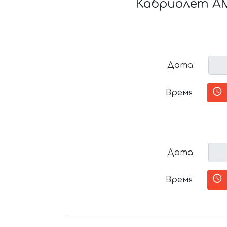
Кабриолет AMG
Дата
Время
Дата
Время