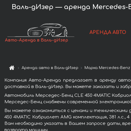
Валь-дИзер — аренда Mercedes-Be
АРЕНДА АВТО
Авто-Аренда в Валь-дИзер
Аренда авто в Валь-дИзер
Марка Mercedes-Benz
Компания Авто-Аренда предлагает в аренду автом
доставкой в Валь-дИзер. Вы можете заказать и забр
Автомобиль Мерседес-Бенц CLE 450 4MATIC Кабриоле
Мерседес-Бенц снабжены современной электроникой
Вы можете ознакомиться с ценами и техническими 
450 4MATIC Кабриолет AMG комплектация, 381 л.с., 
Вам необходимо указать в Вашем запросе даты, врем
возврата машины.