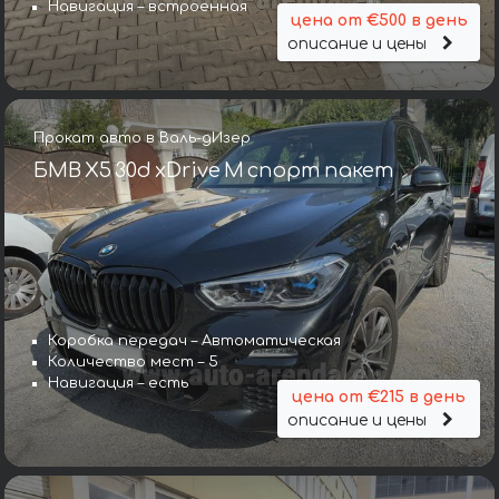
Навигация – встроенная
цена от €500 в день
описание и цены
Прокат авто в Валь-дИзер
БМВ X5 30d xDrive M спорт пакет
Коробка передач – Автоматическая
Количество мест – 5
Навигация – есть
цена от €215 в день
описание и цены