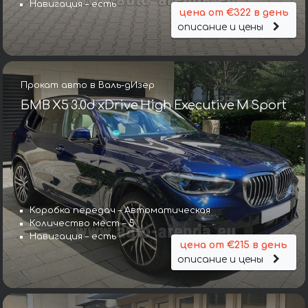
Навигация – есть
цена от €322 в день
описание и цены
Прокат авто в Валь-дИзер
БМВ X5 3.0d xDrive High Executive M Sport
Коробка передач – Автоматическая
Количество мест – 5
Навигация – есть
цена от €215 в день
описание и цены