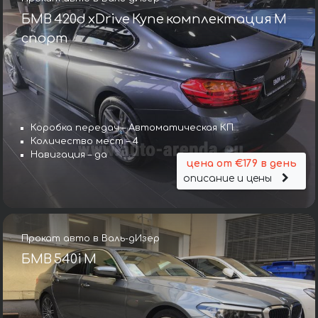
БМВ 420d xDrive Купе комплектация М
спорт
Коробка передач – Автоматическая КП
Количество мест – 4
Навигация – да
цена от €179 в день
описание и цены
Прокат авто в Валь-дИзер
БМВ 540i M