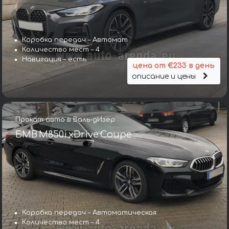
Коробка передач – Автомат
Количество мест – 4
Навигация – есть
цена от €233 в день
описание и цены
Прокат авто в Валь-дИзер
БМВ M850i xDrive Coupe
Коробка передач – Автоматическая
Количество мест – 4