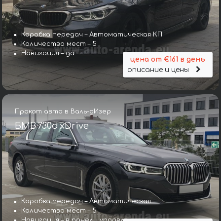
Коробка передач – Автоматическая КП
Количество мест – 5
Навигация – да
цена от €161 в день
описание и цены
Прокат авто в Валь-дИзер
БМВ 730d xDrive
Коробка передач – Автоматическая
Количество мест – 5
Навигация – в панели управления