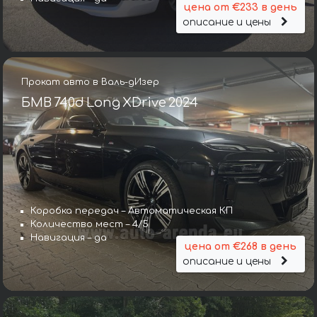
цена от €233 в день
описание и цены
Прокат авто в Валь-дИзер
БМВ 740d Long XDrive 2024
Коробка передач – Автоматическая КП
Количество мест – 4/5
Навигация – да
цена от €268 в день
описание и цены