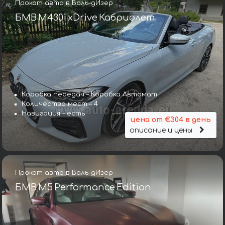
Прокат авто в Валь-дИзер
БМВ M430i xDrive Кабриолет
Коробка передач – Коробка Автомат
Количество мест – 4
Навигация – есть
цена от €304 в день
описание и цены
Прокат авто в Валь-дИзер
БМВ M5 Performance Edition