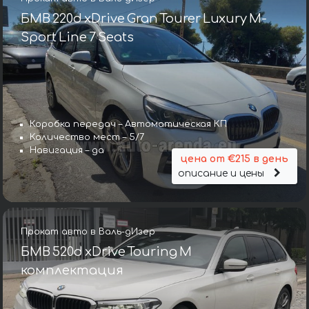
БМВ 220d xDrive Gran Tourer Luxury M-
Sport Line 7 Seats
Коробка передач – Автоматическая КП
Количество мест – 5/7
Навигация – да
цена от €215 в день
описание и цены
Прокат авто в Валь-дИзер
БМВ 520d xDrive Touring M
комплектация