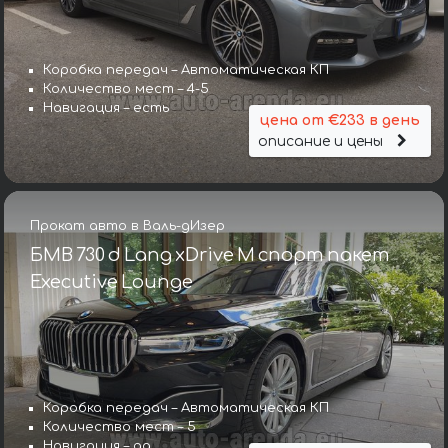
Коробка передач – Автоматическая КП
Количество мест – 4-5
Навигация – есть
цена от €233 в день
описание и цены
Прокат авто в Валь-дИзер
БМВ 730 d Lang xDrive M спорт пакет
Executive Lounge
Коробка передач – Автоматическая КП
Количество мест – 5
Навигация – да