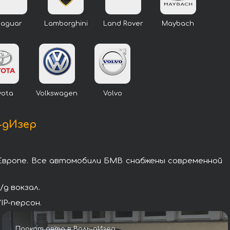
Jaguar
Lamborghini
Land Rover
Maybach
yota
Volkswagen
Volvo
-дИзер
Европе. Все автомобили БМВ снабжены современной
д вокзал.
IP-персон.
Прокат авто в Валь-дИзер