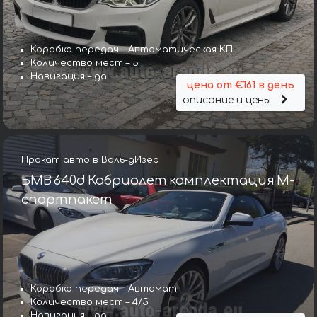
Коробка передач – Автоматическая КП
Количество мест – 5
Навигация – да
цена от €161 в день
описание и цены
Прокат авто в Валь-дИзер
БМВ 640d Кабриолет комплектация М-
спортпакет
Коробка передач – Автомат
Количество мест – 4/5
Навигация – да