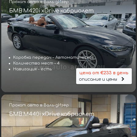
Прокат авто в Валь-дИзер
БМВ M420i xDrive кабриолет
Коробка передач – Автоматическая
Количество мест – 4
Навигация – есть
цена от €233 в день
описание и цены
Прокат авто в Валь-дИзер
БМВ M440i xDrive кабриолет