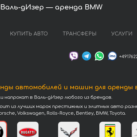
Валь-дИзер — аренда BMW
КУПИТЬ АВТО
ТРАНСФЕРЫ
УСЛУГИ
+491762
нды автомобилей и машин для аренды 
напрокат в Валь-дИзер любого из брендов.
т из лучших марок престижных и элитных авто разных 
 Porsche, Volkswagen, Rolls-Royce, Bentley, BMW, Toyota.