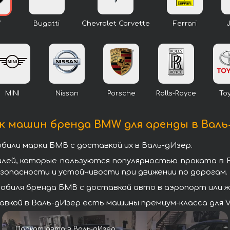
W
Bugatti
Chevrolet Corvette
Ferrari
MINI
Nissan
Porsche
Rolls-Royce
To
к машин бренда BMW для аренды в Валь
или марки БМВ с доставкой их в Валь-дИзер.
илей, которые пользуются популярностью проката в 
зопасности и устойчивости при движении по дорогам.
биля бренда БМВ с доставкой авто в аэропорт или ж/
вкой в Валь-дИзер есть машины премиум-класса для V
Прокат авто в Валь-дИзер