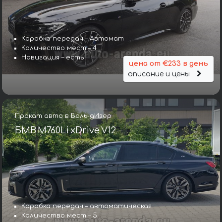
Коробка передач – Автомат
Количество мест – 4
Навигация – есть
цена от €233 в день
описание и цены
Прокат авто в Валь-дИзер
БМВ M760Li xDrive V12
Коробка передач – автоматическая
Количество мест – 5