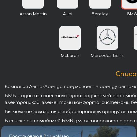
Aston Martin
Audi
Bentley
BM
McLaren
Mercedes-Benz
Списо
Компания Авто-Аренда предлагает в аренду автомоб
БМВ – один из известных производителей автомоб
электроникой, элементами комфорта, системами бе
Вы можете заказать и забронировать аренду автомо
В списке автомобилей БМВ для автопроката с доста
Прокат авто в Валь-дИзер