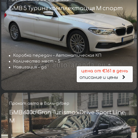
БМВ 5 Туринг комплектация М спорт
Коробка передач – Автоматическая КП
Количество мест – 5
Навигация – да
цена от €161 в день
описание и цены
Прокат авто в Валь-дИзер
БМВ 630d Gran Turismo xDrive Sport Line
М