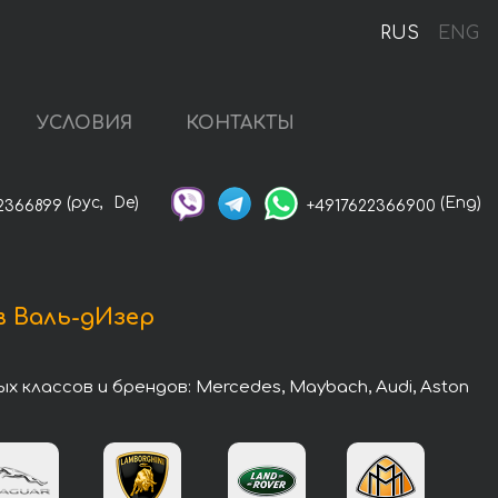
RUS
ENG
УСЛОВИЯ
КОНТАКТЫ
(рус,
De)
(Eng)
2366899
+4917622366900
в Валь-дИзер
классов и брендов: Mercedes, Maybach, Audi, Aston