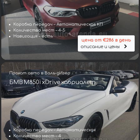
Коробка передач – Автоматическая КП
Количество мест – 4-5
Навигация – есть
цена от €286 в день
описание и цены
Прокат авто в Валь-дИзер
БМВ M850i xDrive кабриолет
Коробка передач – Автоматическая
Количество мест – 4