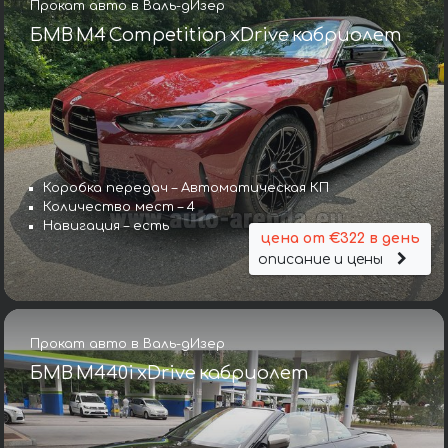
Прокат авто в Валь-дИзер
БМВ M4 Competition xDrive кабриолет
Коробка передач – Автоматическая КП
Количество мест – 4
Навигация – есть
цена от €322 в день
описание и цены
Прокат авто в Валь-дИзер
БМВ M440i xDrive кабриолет