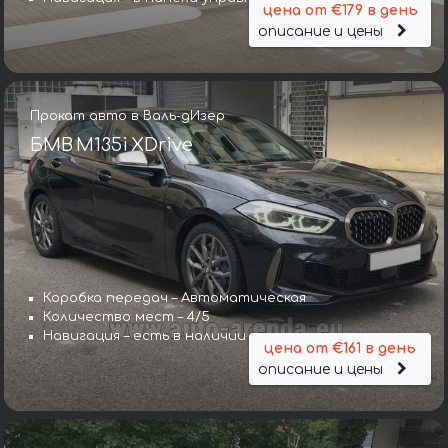
цена от €179 в день
описание и цены
Прокат авто в Валь-дИзер
БМВ M135i XDrive
Коробка передач – Автоматическая
Количество мест – 4/5
Навигация – есть в наличии
цена от €161 в день
описание и цены