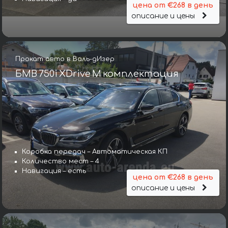
цена от €268 в день
описание и цены
Прокат авто в Валь-дИзер
БМВ 750i XDrive M комплектация
Коробка передач – Автоматическая КП
Количество мест – 4
Навигация – есть
цена от €268 в день
описание и цены