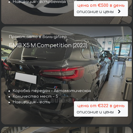
Навигация – встроенная
цена от €500 в день
описание и цены
Прокат авто в Валь-дИзер
БМВ X5 M Competition (2023)
Коробка передач – Автоматическая
Количество мест – 5
Навигация – есть
цена от €322 в день
описание и цены