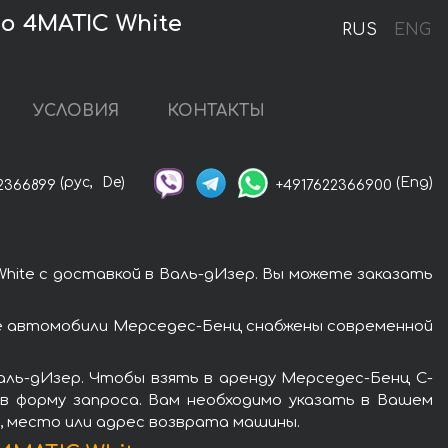
o 4MATIC White
RUS
ENG
УСЛОВИЯ
КОНТАКТЫ
(рус,
De)
(Eng)
2366899
+4917622366900
hite с доставкой в Валь-дИзер. Вы можете заказать
се автомобили Мерседес-Бенц снабжены современной
аль-дИзер. Чтобы взять в аренду Мерседес-Бенц C-
ив форму запроса. Вам необходимо указать в Вашем
я, место или адрес возврата машины.