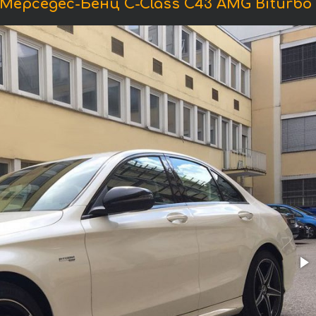
ерседес-Бенц C-Class C43 AMG Biturbo 