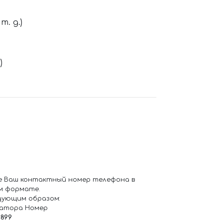
. д.)
)
е Ваш контактный номер телефона в
м формате.
дующим образом:
ратора Номер
6899