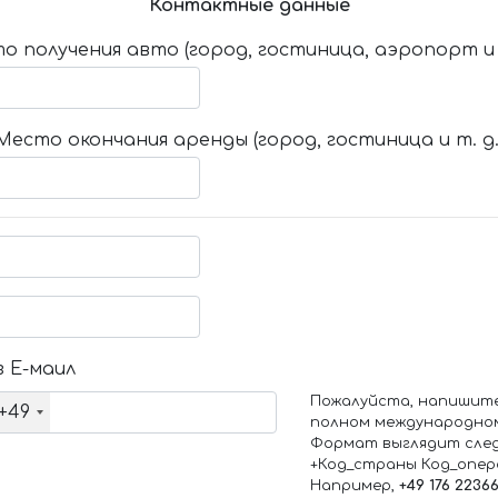
Контактные данные
о получения авто (город, гостиница, аэропорт и т
Место окончания аренды (город, гостиница и т. д.
 Е-маил
Пожалуйста, напишит
+49
полном международно
Формат выглядит сле
+Код_страны Код_опе
Например,
+49 176 2236