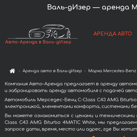
Валь-дИзер — аренда Me
АРЕНДА АВТО
Авто-Аренда в Валь-дИзер
Аренда авто в Валь-дИзер
Марка Mercedes-Benz
Компания Авто-Аренда предлагает в аренду автомоб
и забронировать аренду автомобиля с подачей авто 
Автомобиль Мерседес-Бенц C-Class C43 AMG Biturb
электроникой, элементами комфорта, системами бе
Вы можете ознакомиться с ценами и техническими 
Class C43 AMG Biturbo 4MATIC White, мы предлага
запросе даты, время, место или адрес, где Вы хоти