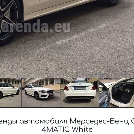
нды автомобиля Мерседес-Бенц C-
4MATIC White