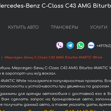
rcedes-Benz C-Class C43 AMG Biturb
КУПИТЬ АВТО
ТРАНСФЕРЫ
УСЛУГИ
+491762
Мерседес-Бенц C-Class C43 AMG Biturbo 4MATIC White
иль Мерседес-Бенц C-Class C43 AMG Biturbo 4MATIC W
в аэропорт или ж/д вокзал.
o 4MATIC White пользуются популярностью проката. В
зопасности и устойчивости при движении по дорогам.
данными для аренды автомобиля с доставкой его в В
ем Вам сделать запрос на бронирование авто, заполн
те получить данный авто, а также указать даты, врем