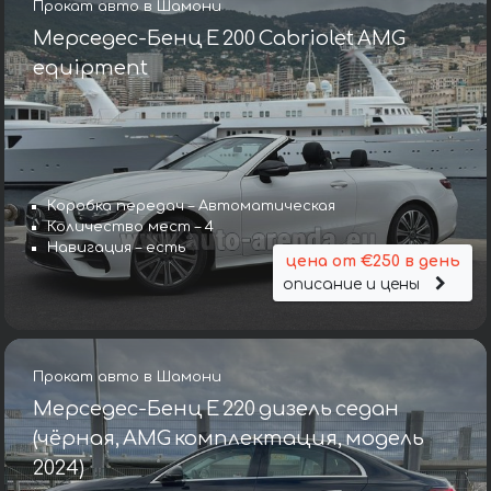
Прокат авто в Шамони
Мерседес-Бенц E 200 Cabriolet AMG
equipment
Коробка передач – Автоматическая
Количество мест – 4
Навигация – есть
цена от €250 в день
описание и цены
Прокат авто в Шамони
Мерседес-Бенц E 220 дизель седан
(чёрная, AMG комплектация, модель
2024)