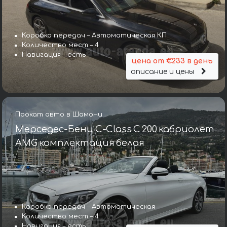
Коробка передач – Автоматическая КП
Количество мест – 4
Навигация – есть
цена от €233 в день
описание и цены
Прокат авто в Шамони
Мерседес-Бенц C-Class C 200 кабриолет
AMG комплектация белая
Коробка передач – Автоматическая
Количество мест – 4
Навигация – есть