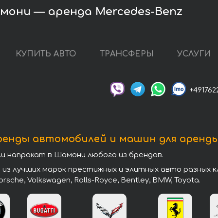
мони — аренда Mercedes-Benz
КУПИТЬ АВТО
ТРАНСФЕРЫ
УСЛУГИ
+491762
ренды автомобилей и машин для аренд
 напрокат в Шамони любого из брендов.
 лучших марок престижных и элитных авто разных клас
 Porsche, Volkswagen, Rolls-Royce, Bentley, BMW, Toyota.