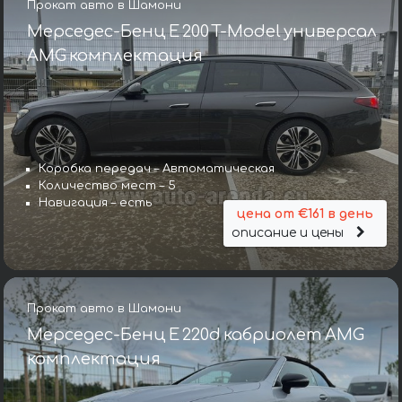
Прокат авто в Шамони
Мерседес-Бенц E 200 T-Model универсал
AMG комплектация
Коробка передач – Автоматическая
Количество мест – 5
Навигация – есть
цена от €161 в день
описание и цены
Прокат авто в Шамони
Мерседес-Бенц E 220d кабриолет AMG
комплектация