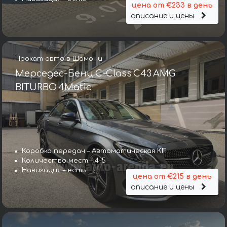
цена от €233 в день
описание и цены
Прокат авто в Шамони
Мерседес-Бенц C-Class C43 AMG
BITURBO 4Matic
Коробка передач – Автоматическая КП
Количество мест – 4-5
Навигация – есть
цена от €215 в день
описание и цены