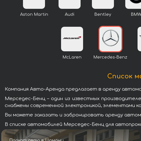
Aston Martin
Audi
Bentley
BM
McLaren
Mercedes-Benz
Список м
Компания Авто-Аренда предлагает в аренду автомо
Мерседес-Бенц – один из известных производител
снабжены современной электроникой, элементами к
Вы можете заказать и забронировать аренду автомо
В списке автомобилей Мерседес-Бенц для автопрока
Прокат авто в Шамони