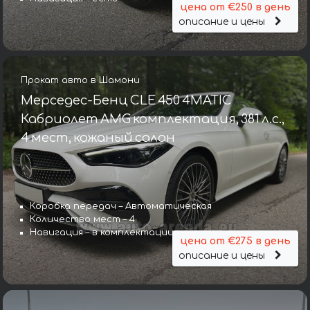
цена от €250 в день
описание и цены
Прокат авто в Шамони
Мерседес-Бенц CLE 450 4MATIC
Кабриолет AMG комплектация, 381 л.с.,
4 мест, кожаный салон
Коробка передач – Автоматическая
Количество мест – 4
Навигация – в комплектации
цена от €275 в день
описание и цены