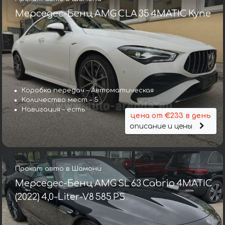
Мерседес-Бенц AMG CLA 35 4MATIC Купе
Коробка передач – Автоматическая
Количество мест – 5
Навигация – есть
цена от €233 в день
описание и цены
Прокат авто в Шамони
Мерседес-Бенц AMG SL 63 Cabrio 4MATIC
(2022) 4,0-Liter-V8 585 PS