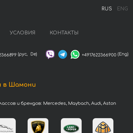
RUS
ENG
УСЛОВИЯ
КОНТАКТЫ
(рус,
De)
(Eng)
2366899
+4917622366900
ы в Шамони
сов и брендов: Mercedes, Maybach, Audi, Aston