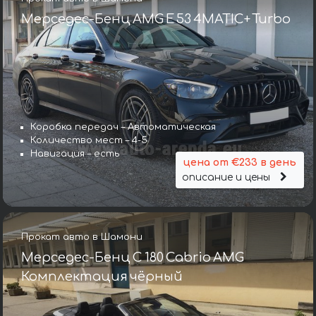
Мерседес-Бенц AMG E 53 4MATIC+ Turbo
Коробка передач – Автоматическая
Количество мест – 4-5
Навигация – есть
цена от €233 в день
описание и цены
Прокат авто в Шамони
Мерседес-Бенц C 180 Cabrio AMG
Комплектация чёрный