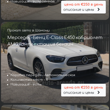
Навигация – встроенная
цена от €250 в день
описание и цены
Прокат авто в Шамони
Мерседес-Бенц E-Class E450 кабриолет
AMG комплектация бензин
Коробка передач – Автоматическая
Количество мест – 4
Навигация – есть
цена от €250 в день
описание и цены