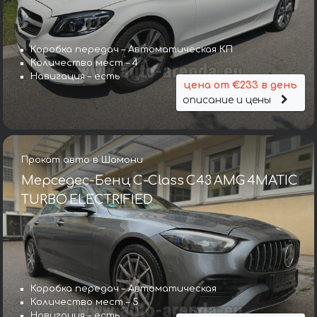
Коробка передач – Автоматическая КП
Количество мест – 4
Навигация – есть
цена от €233 в день
описание и цены
Прокат авто в Шамони
Мерседес-Бенц C-Class C43 AMG 4MATIC
TURBO ELECTRIFIED
Коробка передач – Автоматическая
Количество мест – 5
Навигация – есть