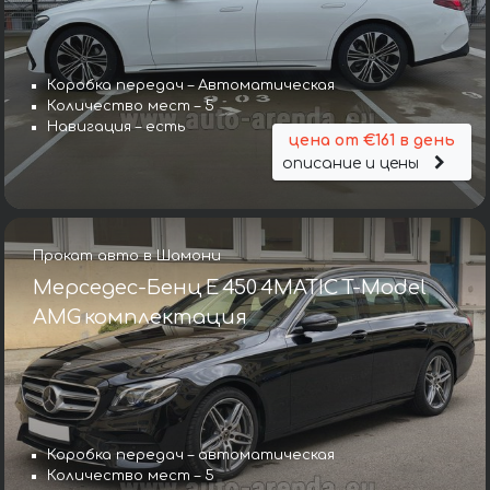
Коробка передач – Автоматическая
Количество мест – 5
Навигация – есть
цена от €161 в день
описание и цены
Прокат авто в Шамони
Мерседес-Бенц E 450 4MATIC T-Model
AMG комплектация
Коробка передач – автоматическая
Количество мест – 5