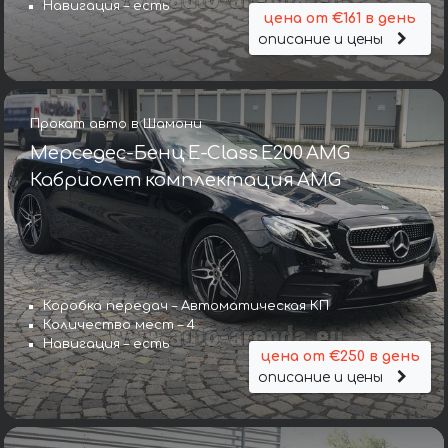
Навигация – есть
цена от €161 в день
описание и цены
Прокат авто в Шамони
Мерседес-Бенц E-Class E200 AMG
Кабриолет комплектация AMG
Коробка передач – Автоматическая КП
Количество мест – 4
Навигация – есть
цена от €250 в день
описание и цены