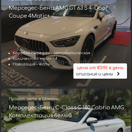
Мерседес-Бенц AMG GT 63 S 4-Door
Coupe 4Matic+
Коробка передач – автоматическая
Количество мест – 4
Навигация – есть
цена от €590 в день
описание и цены
Прокат авто в Шамони
Мерседес-Бенц C-Class C 180 Cabrio AMG
Комплектация белый