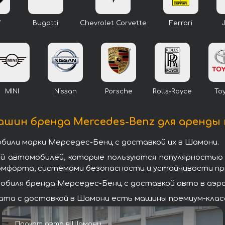
W
Bugatti
Chevrolet Corvette
Ferrari
MINI
Nissan
Porsche
Rolls-Royce
To
ашин бренда Mercedes-Benz для аренды
били марки Мерседес-Бенц с доставкой их в Шамони.
ей автомобилей, которые пользуются популярностью
омфорта, системами безопасности и устойчивости при
биля бренда Мерседес-Бенц с доставкой авто в аэроп
та с доставкой в Шамони есть машины премиум-класса
Прокат авто в Шамони