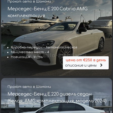
Прокат авто в Шамони
Мерседес-Бенц E 200 Cabrio AMG
комплектация
Коробка передач – Автоматическая
Количество мест – 4
Навигация – есть
цена от €250 в день
описание и цены
Прокат авто в Шамони
Мерседес-Бенц E 220 дизель седан
(белая, AMG комплектация, модель 2024)