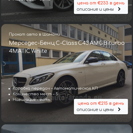
цена от €233 в день
описание и цены
Прокат авто в Шамони
Мерседес-Бенц C-Class C43 AMG Biturbo
4MATIC White
Коробка передач – Автоматическая КП
Количество мест – 5
Навигация – есть
цена от €215 в день
описание и цены