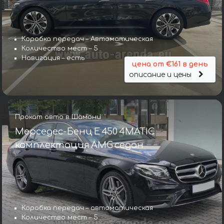
Коробка передач – Автоматическая
Количество мест – 5
Навигация – есть
цена от €161 в день
описание и цены
Прокат авто в Шамони
Мерседес-Бенц E 450 4MATIC
комплектация AMG седан
Коробка передач – автоматическая
Количество мест – 5