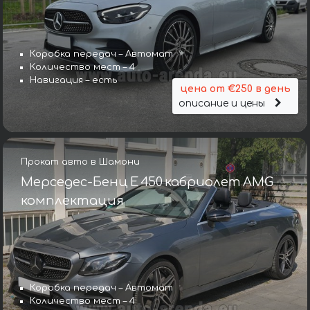
Коробка передач – Автомат
Количество мест – 4
Навигация – есть
цена от €250 в день
описание и цены
Прокат авто в Шамони
Мерседес-Бенц E 450 кабриолет AMG
комплектация
Коробка передач – Автомат
Количество мест – 4