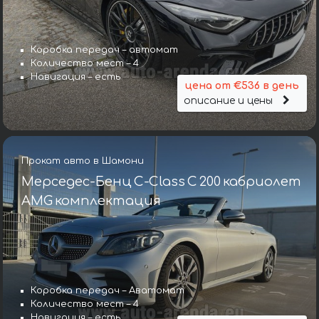
Коробка передач – автомат
Количество мест – 4
Навигация – есть
цена от €536 в день
описание и цены
Прокат авто в Шамони
Мерседес-Бенц C-Class C 200 кабриолет
AMG комплектация
Коробка передач – Аватомат
Количество мест – 4
Навигация – есть