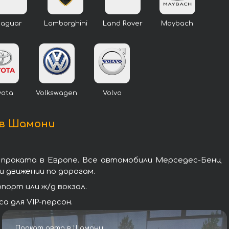
Jaguar
Lamborghini
Land Rover
Maybach
yota
Volkswagen
Volvo
 в Шамони
 проката в Европе. Все автомобили Мерседес-Бенц
 движении по дорогам.
орт или ж/д вокзал.
 для VIP-персон.
Прокат авто в Шамони