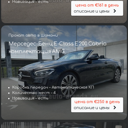
Навигация – есть
цена от €161 в день
описание и цены
Прокат авто в Шамони
Мерседес-Бенц E-Class E 200 Cabrio
комплектация AMG
Коробка передач – Автоматическая КП
Количество мест – 4
Навигация – есть
цена от €250 в день
описание и цены