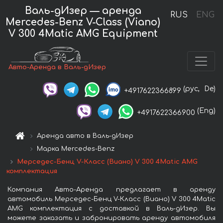
Валь-дИзер — аренда
RUS
ENG
Mercedes-Benz V-Class (Viano)
V 300 4Matic AMG Equipment
Авто-Аренда в Валь-дИзер
(рус,
De)
+4917622366899
(Eng)
+4917622366900
Аренда авто в Валь-дИзер
Марка Mercedes-Benz
Мерседес-Бенц V-Класс (Виано) V 300 4Matic AMG
комплектация
Компания Авто-Аренда предлагает в аренду
автомобиль Мерседес-Бенц V-Класс (Виано) V 300 4Matic
AMG комплектация с доставкой в Валь-дИзер. Вы
можете заказать и забронировать аренду автомобиля