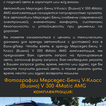
с подачей авто в аэропорт или ж/д вокзал.
Автомобиль Мерседес-Бенц V-Класс (Виано) V 300 4Matic
AMG комплектация пользуются популярностью проката.
Все автомобили Мерседес-Бенц снабжены современной
электроникой, элементами комфорта, системами
безопасности и устойчивости при движении по
дорогам.
Вы можете ознакомиться с ценами и техническими
данными для аренды автомобиля с доставкой его в
Валь-дИзер. Чтобы взять в аренду Мерседес-Бенц V-
Класс (Виано) V 300 4Matic AMG комплектация, мы
предлагаем Вам сделать запрос на бронирование
авто, заполнив форму запроса. Вам необходимо указать
в Вашем запросе даты, время, место или адрес, где Вы
хотите получить данный авто, а также указать даты,
время, место или адрес возврата машины.
Фотографии Мерседес-Бенц V-Класс
(Виано) V 300 4Matic AMG
комплектация: