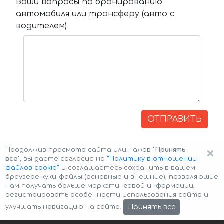
Ваши вопросы по бронированию
автомобиля или трансферу (авто с
водителем)
ОТПРАВИТЬ
×
Продолжив просмотр сайта или нажав
"Принять
все"
, вы даёте согласие на
”Политику в отношении
файлов cookie”
и соглашаетесь сохранить в вашем
браузере куки-файлы (основные и внешние), позволяющие
нам получать больше маркетинговой информации,
регистрировать особенности использования сайта и
Авторские права © 2026 Авто-Аренда
Cookie Policy
Принять все
улучшать навигацию на сайте.