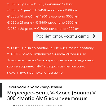
€ 350 х 1 день = € 350, включено 250 км
€ 350 х 7 дней = € 2450, включено 1500 км
€ 300 х 14 дней = € 4200, включено 3000 км
€ 280 х 21 день = € 5880, включено 3500 км
€ 250 х 28 дней = € 7000, включено 4000 км
Расчёт стоимости авто
€ 1 / км – Цена за превышение лимита по пробегу
€ 4000 – Залог/Ответственность/Франшиза.
Залоговая сумма блокируется нами на кредитной
карте водителя ИЛИ предоставляется Вами
наличными при получении авто.
Технические характеристики
Мерседес-Бенц V-Класс (Виано) V
300 4Matic AMG комплектация