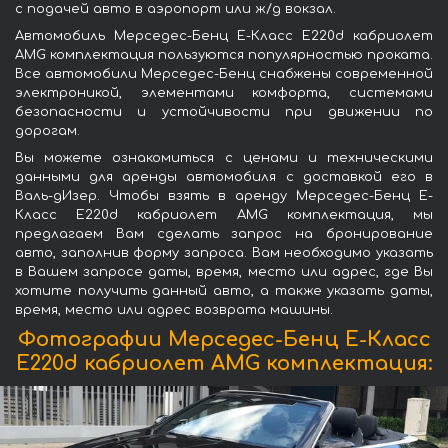
с подачей авто в аэропорт или ж/д вокзал.
Автомобиль Мерседес-Бенц E-Класс E220d кабриолет
AMG комплектация пользуются популярностью проката.
Все автомобили Мерседес-Бенц снабжены современной
электроникой, элементами комфорта, системами
безопасности и устойчивости при движении по
дорогам.
Вы можете ознакомиться с ценами и техническими
данными для аренды автомобиля с доставкой его в
Валь-дИзер. Чтобы взять в аренду Мерседес-Бенц E-
Класс E220d кабриолет AMG комплектация, мы
предлагаем Вам сделать запрос на бронирование
авто, заполнив форму запроса. Вам необходимо указать
в Вашем запросе даты, время, место или адрес, где Вы
хотите получить данный авто, а также указать даты,
время, место или адрес возврата машины.
Фотографии Мерседес-Бенц E-Класс
E220d кабриолет AMG комплектация: