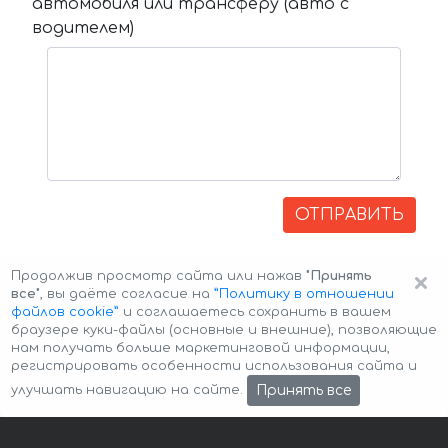
автомобиля или трансферу (авто с
водителем)
ОТПРАВИТЬ
×
Продолжив просмотр сайта или нажав
"Принять
все"
, вы даёте согласие на
”Политику в отношении
файлов cookie”
и соглашаетесь сохранить в вашем
браузере куки-файлы (основные и внешние), позволяющие
нам получать больше маркетинговой информации,
регистрировать особенности использования сайта и
Авторские права © 2026 Авто-Аренда
Cookie Policy
Принять все
улучшать навигацию на сайте.
Политика конфиденциальности