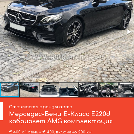
Стоимость аренды авто
Мерседес-Бенц
E-Класс E220d
кабриолет AMG комплектация
€ 400 х 1 день = € 400, включено 200 км