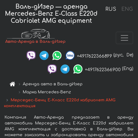
Валь-дИзер — аренда
RUS
ENG
Mercedes-Benz E-Class E220d
Cabriolet AMG equipment
Авто-Аренда в Валь-дИзер
(рус,
De)
+4917622366899
(Eng)
+4917622366900
Аренда авто в Валь-дИзер
Марка Mercedes-Benz
Мерседес-Бенц E-Класс E220d кабриолет AMG
комплектация
Компания Авто-Аренда предлагает в аренду
автомобиль Мерседес-Бенц E-Класс E220d кабриолет
AMG комплектация с доставкой в Валь-дИзер. Вы
можете заказать и забронировать аренду автомобиля