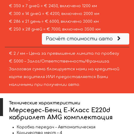
€ 350 х 7 дней = € 2450, включено 1200 км
€ 300 х 14 дней = € 4200, включено 2000 км
€ 286 х 21 день = € 6000, включено 3000 км
€ 250 х 28 дней = € 7000, включено 3500 км
Расчёт стоимости авто
€ 2 / км – Цена за превышение лимита по пробегу
€ 5000 – Залог/Ответственность/Франшиза.
Залоговая сумма блокируется нами на кредитной
карте водителя ИЛИ предоставляется Вами
наличными при получении авто.
Технические характеристики
Мерседес-Бенц E-Класс E220d
кабриолет AMG комплектация
Коробка передач – Автоматическая
Количество мест – 4