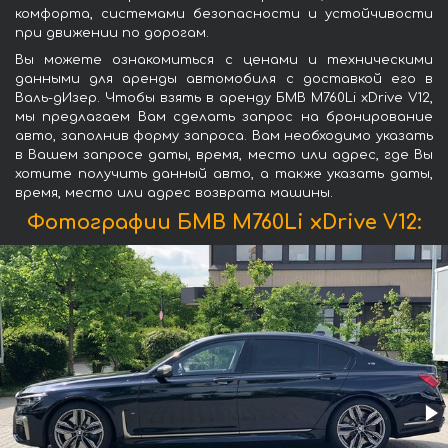
комфорта, системами безопасности и устойчивости
при движении по дорогам.
Вы можете ознакомиться с ценами и техническими
данными для аренды автомобиля с доставкой его в
Валь-дИзер. Чтобы взять в аренду БМВ M760Li xDrive V12,
мы предлагаем Вам сделать запрос на бронирование
авто, заполнив форму запроса. Вам необходимо указать
в Вашем запросе даты, время, место или адрес, где Вы
хотите получить данный авто, а также указать даты,
время, место или адрес возврата машины.
Фотографии БМВ M760Li xDrive V12: