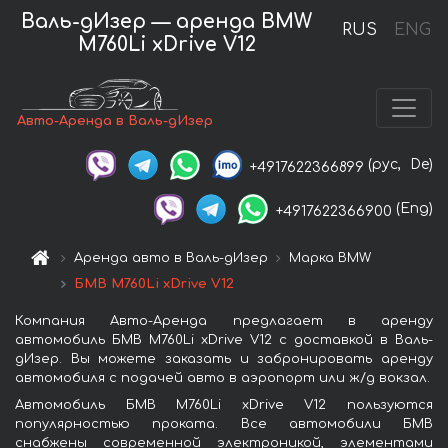
Валь-дИзер — аренда BMW
RUS
ENG
M760Li xDrive V12
Авто-Аренда в Валь-дИзер
(рус,
De)
+4917622366899
(Eng)
+4917622366900
Аренда авто в Валь-дИзер
Марка BMW
БМВ M760Li xDrive V12
Компания Авто-Аренда предлагает в аренду
автомобиль БМВ M760Li xDrive V12 с доставкой в Валь-
дИзер. Вы можете заказать и забронировать аренду
автомобиля с подачей авто в аэропорт или ж/д вокзал.
Автомобиль БМВ M760Li xDrive V12 пользуются
популярностью проката. Все автомобили БМВ
снабжены современной электроникой, элементами