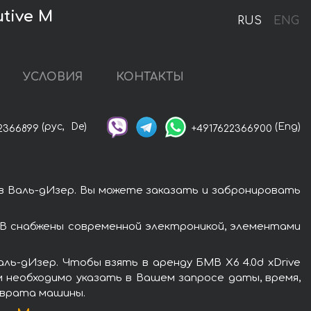
tive M
RUS
ENG
УСЛОВИЯ
КОНТАКТЫ
(рус,
De)
(Eng)
2366899
+4917622366900
 в Валь-дИзер. Вы можете заказать и забронировать
МВ снабжены современной электроникой, элементами
ль-дИзер. Чтобы взять в аренду БМВ X6 4.0d xDrive
м необходимо указать в Вашем запросе даты, время,
зврата машины.