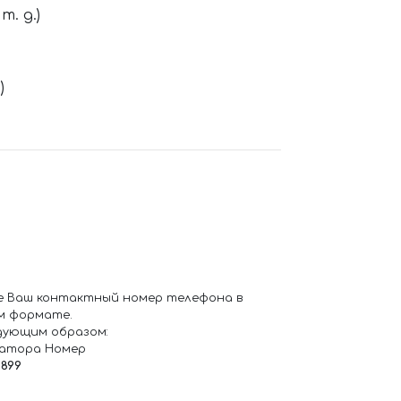
. д.)
)
е Ваш контактный номер телефона в
м формате.
дующим образом:
ратора Номер
6899