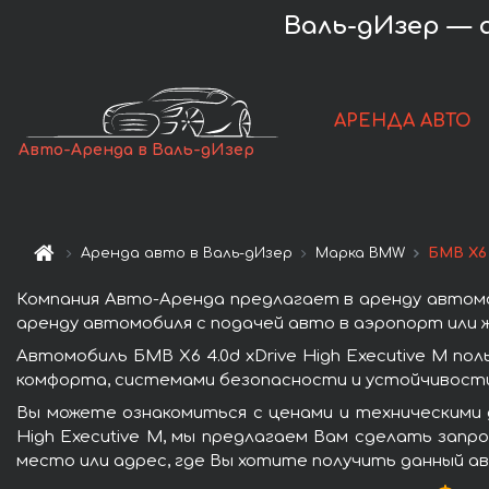
Валь-дИзер — а
АРЕНДА АВТО
Авто-Аренда в Валь-дИзер
Аренда авто в Валь-дИзер
Марка BMW
БМВ X6 
Компания Авто-Аренда предлагает в аренду автомоб
аренду автомобиля с подачей авто в аэропорт или ж
Автомобиль БМВ X6 4.0d xDrive High Executive M 
комфорта, системами безопасности и устойчивости 
Вы можете ознакомиться с ценами и техническими д
High Executive M, мы предлагаем Вам сделать запр
место или адрес, где Вы хотите получить данный ав