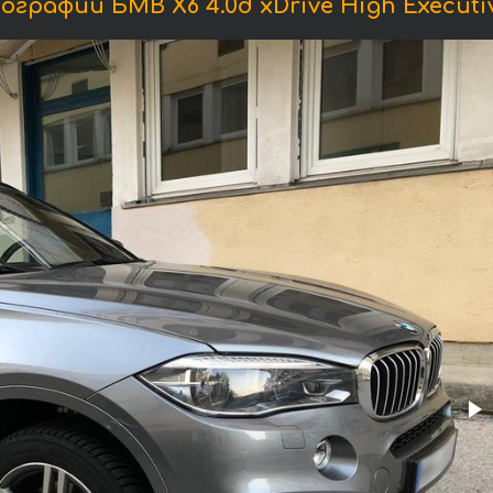
графии БМВ X6 4.0d xDrive High Executi