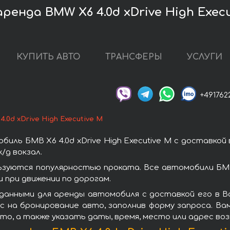
ренда BMW X6 4.0d xDrive High Execu
КУПИТЬ АВТО
ТРАНСФЕРЫ
УСЛУГИ
+491762
4.0d xDrive High Executive M
иль БМВ X6 4.0d xDrive High Executive M с доставкой
/д вокзал.
пользуются популярностью проката. Все автомобили Б
при движении по дорогам.
анными для аренды автомобиля с доставкой его в Ва
ос на бронирование авто, заполнив форму запроса. Ва
то, а также указать даты, время, место или адрес во