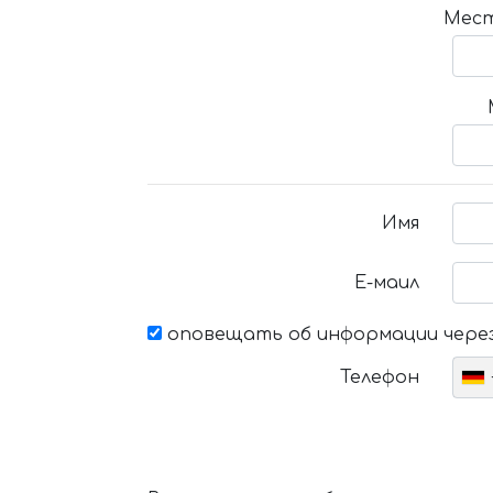
Мест
Имя
Е-маил
оповещать об информации через
Телефон