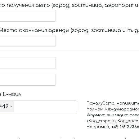
о получения авто (город, гостиница, аэропорт и т
Место окончания аренды (город, гостиница и т. д.
 Е-маил
Пожалуйста, напишит
+49
полном международно
Формат выглядит сле
+Код_страны Код_опе
Например,
+49 176 2236