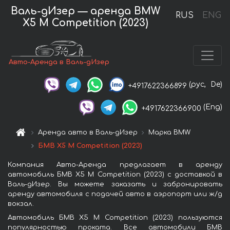
Валь-дИзер — аренда BMW
RUS
ENG
X5 M Competition (2023)
Авто-Аренда в Валь-дИзер
(рус,
De)
+4917622366899
(Eng)
+4917622366900
Аренда авто в Валь-дИзер
Марка BMW
БМВ X5 M Competition (2023)
Компания Авто-Аренда предлагает в аренду
автомобиль БМВ X5 M Competition (2023) с доставкой в
Валь-дИзер. Вы можете заказать и забронировать
аренду автомобиля с подачей авто в аэропорт или ж/д
вокзал.
Автомобиль БМВ X5 M Competition (2023) пользуются
популярностью проката. Все автомобили БМВ