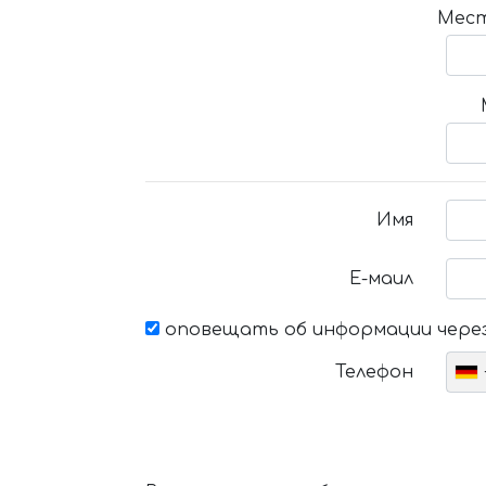
Мест
Имя
Е-маил
оповещать об информации через
Телефон