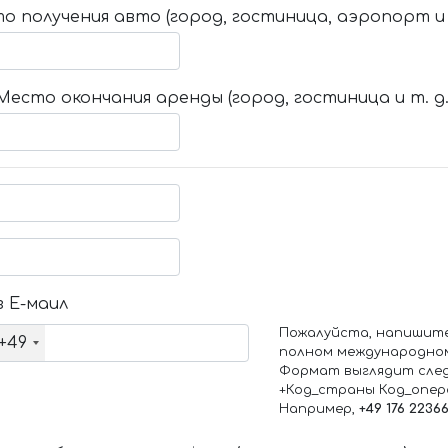
о получения авто (город, гостиница, аэропорт и т
Место окончания аренды (город, гостиница и т. д.
 Е-маил
Пожалуйста, напишит
+49
полном международно
Формат выглядит сле
+Код_страны Код_опе
Например,
+49 176 2236