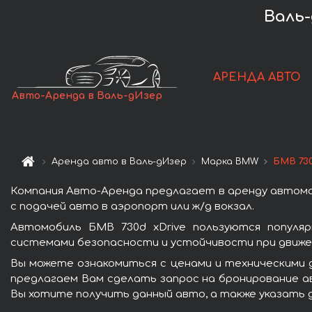
Валь-
АРЕНДА АВТО
Авто-Аренда в Валь-дИзер
Аренда авто в Валь-дИзер
Марка BMW
БМВ 730
Компания Авто-Аренда предлагает в аренду автомоб
с подачей авто в аэропорт или ж/д вокзал.
Автомобиль БМВ 730d xDrive пользуются популя
системами безопасности и устойчивости при движен
Вы можете ознакомиться с ценами и техническими д
предлагаем Вам сделать запрос на бронирование ав
Вы хотите получить данный авто, а также указать 