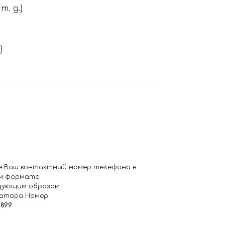
. д.)
)
е Ваш контактный номер телефона в
м формате.
дующим образом:
ратора Номер
6899