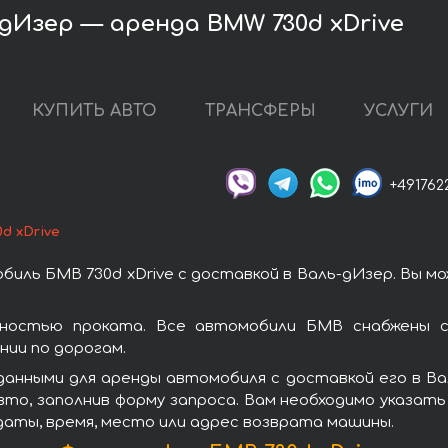
дИзер — аренда BMW 730d xDrive
КУПИТЬ АВТО
ТРАНСФЕРЫ
УСЛУГИ
+491762
d xDrive
иль БМВ 730d xDrive с доставкой в Валь-дИзер. Вы 
рностью проката. Все автомобили БМВ снабжены с
ии по дорогам.
анными для аренды автомобиля с доставкой его в Вал
то, заполнив форму запроса. Вам необходимо указать 
даты, время, место или адрес возврата машины.