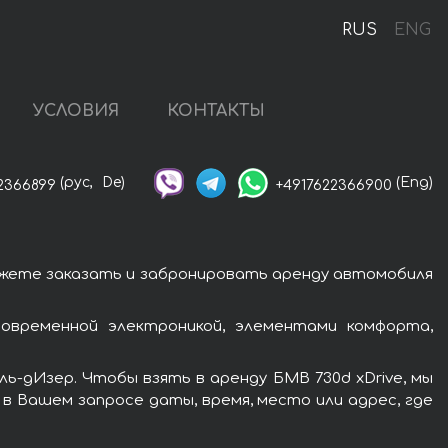
RUS
ENG
УСЛОВИЯ
КОНТАКТЫ
(рус,
De)
(Eng)
2366899
+4917622366900
можете заказать и забронировать аренду автомобиля
овременной электроникой, элементами комфорта,
ь-дИзер. Чтобы взять в аренду БМВ 730d xDrive, мы
в Вашем запросе даты, время, место или адрес, где