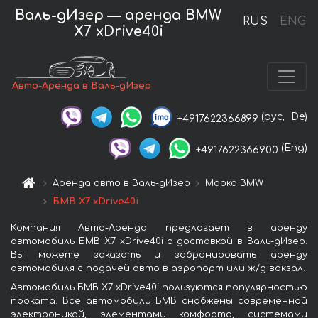
Валь-дИзер — аренда BMW
RUS
ENG
X7 xDrive40i
Авто-Аренда в Валь-дИзер
(рус,
De)
+4917622366899
(Eng)
+4917622366900
Аренда авто в Валь-дИзер
Марка BMW
БМВ X7 xDrive40i
Компания Авто-Аренда предлагает в аренду
автомобиль БМВ X7 xDrive40i с доставкой в Валь-дИзер.
Вы можете заказать и забронировать аренду
автомобиля с подачей авто в аэропорт или ж/д вокзал.
Автомобиль БМВ X7 xDrive40i пользуются популярностью
проката. Все автомобили БМВ снабжены современной
электроникой, элементами комфорта, системами