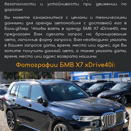
безопасности и устойчивости при движении по
дорогам.
Вы можете ознакомиться с ценами и техническими
данными для аренды автомобиля с доставкой его в
Валь-дИзер. Чтобы взять в аренду БМВ X7 xDrive40i, мы
предлагаем Вам сделать запрос на бронирование
авто, заполнив форму запроса. Вам необходимо указать
в Вашем запросе даты, время, место или адрес, где Вы
хотите получить данный авто, а также указать даты,
время, место или адрес возврата машины.
Фотографии БМВ X7 xDrive40i: