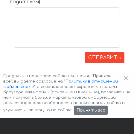
водителем)
ОТПРАВИТЬ
×
Продолжив просмотр сайта или нажав
"Принять
все"
, вы даёте согласие на
”Политику в отношении
файлов cookie”
и соглашаетесь сохранить в вашем
браузере куки-файлы (основные и внешние), позволяющие
нам получать больше маркетинговой информации,
регистрировать особенности использования сайта и
Авторские права © 2026 Авто-Аренда
Cookie Policy
Принять все
улучшать навигацию на сайте.
Политика конфиденциальности