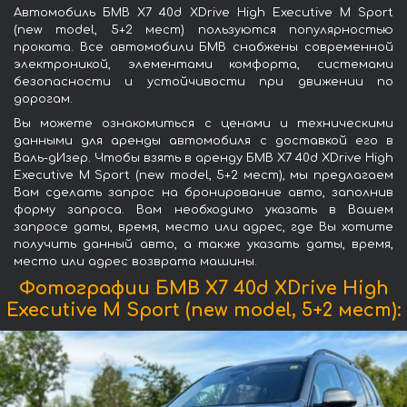
Автомобиль БМВ X7 40d XDrive High Executive M Sport
(new model, 5+2 мест) пользуются популярностью
проката. Все автомобили БМВ снабжены современной
электроникой, элементами комфорта, системами
безопасности и устойчивости при движении по
дорогам.
Вы можете ознакомиться с ценами и техническими
данными для аренды автомобиля с доставкой его в
Валь-дИзер. Чтобы взять в аренду БМВ X7 40d XDrive High
Executive M Sport (new model, 5+2 мест), мы предлагаем
Вам сделать запрос на бронирование авто, заполнив
форму запроса. Вам необходимо указать в Вашем
запросе даты, время, место или адрес, где Вы хотите
получить данный авто, а также указать даты, время,
место или адрес возврата машины.
Фотографии БМВ X7 40d XDrive High
Executive M Sport (new model, 5+2 мест):