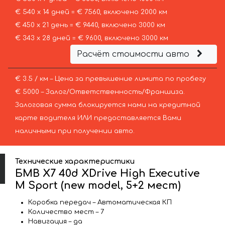
€ 540 х 14 дней = € 7560, включено 2000 км
€ 450 х 21 день = € 9440, включено 3000 км
€ 343 х 28 дней = € 9600, включено 3000 км
Расчёт стоимости авто
€ 3.5 / км – Цена за превышение лимита по пробегу
€ 5000 – Залог/Ответственность/Франшиза.
Залоговая сумма блокируется нами на кредитной
карте водителя ИЛИ предоставляется Вами
наличными при получении авто.
Технические характеристики
БМВ X7 40d XDrive High Executive
M Sport (new model, 5+2 мест)
Коробка передач – Автоматическая КП
Количество мест – 7
Навигация – да