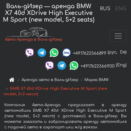
Валь-дИзер — аренда BMW
RUS
ENG
X7 40d XDrive High Executive
M Sport (new model, 5+2 seats)
Авто-Аренда в Валь-дИзер
(рус,
De)
+4917622366899
(Eng)
+4917622366900
Аренда авто в Валь-дИзер
Марка BMW
БМВ X7 40d XDrive High Executive M Sport (new
model, 5+2 мест)
Компания Авто-Аренда предлагает в аренду
автомобиль БМВ X7 40d XDrive High Executive M Sport
(new model, 5+2 мест) с доставкой в Валь-дИзер. Вы
можете заказать и забронировать аренду автомобиля
с подачей авто в аэропорт или ж/д вокзал.