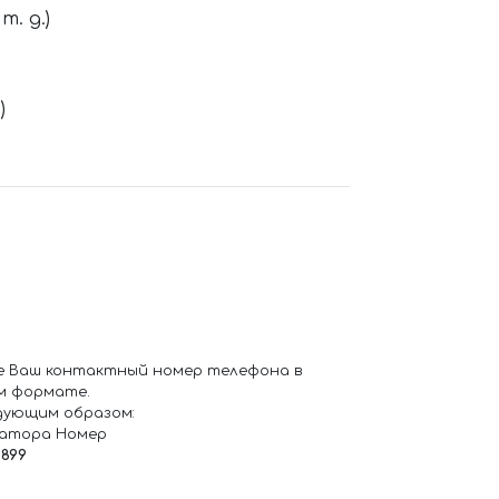
. д.)
)
е Ваш контактный номер телефона в
м формате.
дующим образом:
ратора Номер
6899