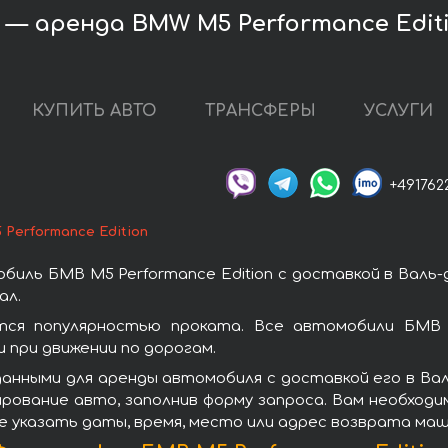
 — аренда BMW M5 Performance Edit
КУПИТЬ АВТО
ТРАНСФЕРЫ
УСЛУГИ
+491762
Performance Edition
иль БМВ M5 Performance Edition с доставкой в Валь
ал.
ются популярностью проката. Все автомобили БМВ 
при движении по дорогам.
анными для аренды автомобиля с доставкой его в Ва
ирование авто, заполнив форму запроса. Вам необход
е указать даты, время, место или адрес возврата маш