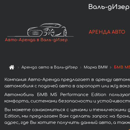
Валь-дИзер
АРЕНДА АВТО
Авто-Аренда в Валь-дИзер
Аренда авто в Валь-дИзер
Марка BMW
БМВ M5 
Компания Авто-Аренда предлагает в аренду автомоб
автомобиля с подачей авто в аэропорт или ж/д вокз
Автомобиль БМВ M5 Performance Edition пользу
комфорта, системами безопасности и устойчивости 
Вы можете ознакомиться с ценами и техническими д
Edition, мы предлагаем Вам сделать запрос на брон
адрес, где Вы хотите получить данный авто, а такж