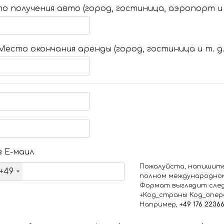
о получения авто (город, гостиница, аэропорт и т
Место окончания аренды (город, гостиница и т. д.
 Е-маил
Пожалуйста, напишит
+49
полном международно
Формат выглядит сле
+Код_страны Код_опе
Например,
+49 176 2236