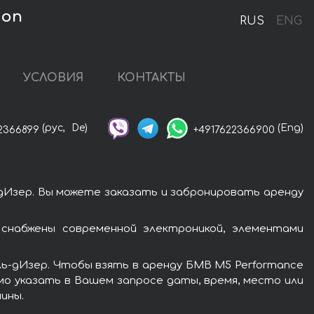
ion
RUS
ENG
УСЛОВИЯ
КОНТАКТЫ
(рус,
De)
(Eng)
2366899
+4917622366900
-дИзер. Вы можете заказать и забронировать аренду
снабжены современной электроникой, элементами
ль-дИзер. Чтобы взять в аренду БМВ M5 Performance
имо указать в Вашем запросе даты, время, место или
ины.