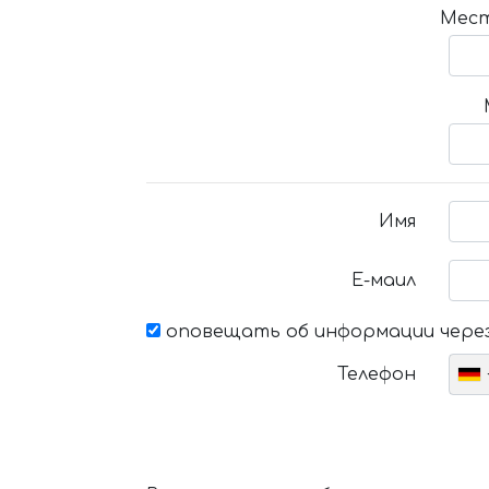
Мест
Имя
Е-маил
оповещать об информации через
Телефон