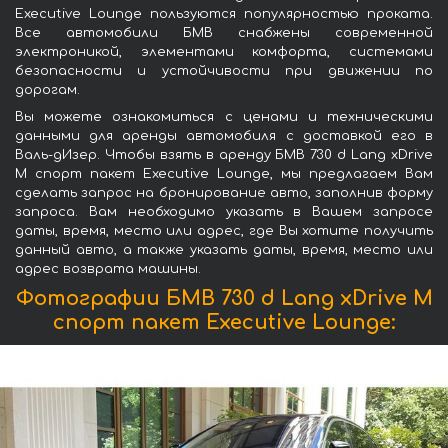
Executive Lounge пользуются популярностью проката.
Все автомобили БМВ снабжены современной
электроникой, элементами комфорта, системами
безопасности и устойчивости при движении по
дорогам.
Вы можете ознакомиться с ценами и техническими
данными для аренды автомобиля с доставкой его в
Валь-дИзер. Чтобы взять в аренду БМВ 730 d Lang xDrive
M спорт пакет Executive Lounge, мы предлагаем Вам
сделать запрос на бронирование авто, заполнив форму
запроса. Вам необходимо указать в Вашем запросе
даты, время, место или адрес, где Вы хотите получить
данный авто, а также указать даты, время, место или
адрес возврата машины.
Фотографии БМВ 730 d Lang xDrive M
спорт пакет Executive Lounge: