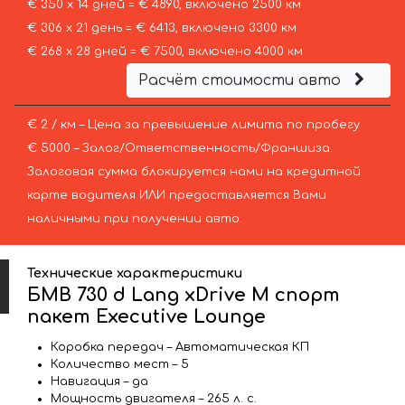
€ 350 х 14 дней = € 4890, включено 2500 км
€ 306 х 21 день = € 6413, включено 3300 км
€ 268 х 28 дней = € 7500, включено 4000 км
Расчёт стоимости авто
€ 2 / км – Цена за превышение лимита по пробегу
€ 5000 – Залог/Ответственность/Франшиза.
Залоговая сумма блокируется нами на кредитной
карте водителя ИЛИ предоставляется Вами
наличными при получении авто.
Технические характеристики
БМВ 730 d Lang xDrive M спорт
пакет Executive Lounge
Коробка передач – Автоматическая КП
Количество мест – 5
Навигация – да
Мощность двигателя – 265 л. с.