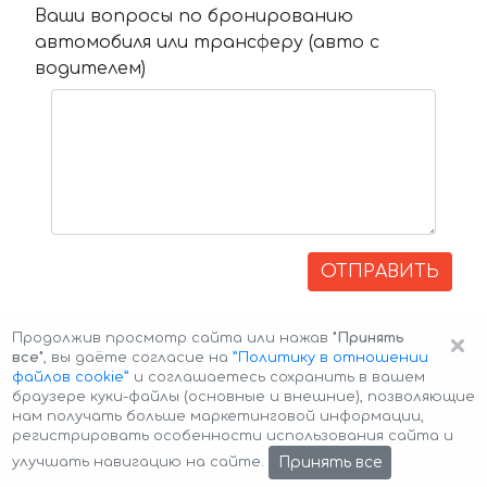
Ваши вопросы по бронированию
автомобиля или трансферу (авто с
водителем)
ОТПРАВИТЬ
×
Продолжив просмотр сайта или нажав
"Принять
все"
, вы даёте согласие на
”Политику в отношении
файлов cookie”
и соглашаетесь сохранить в вашем
браузере куки-файлы (основные и внешние), позволяющие
нам получать больше маркетинговой информации,
регистрировать особенности использования сайта и
Авторские права © 2026 Авто-Аренда
Cookie Policy
Принять все
улучшать навигацию на сайте.