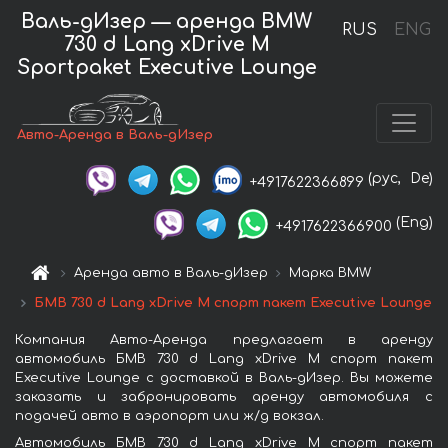
Валь-дИзер — аренда BMW
RUS
ENG
730 d Lang xDrive M
Sportpaket Executive Lounge
Авто-Аренда в Валь-дИзер
(рус,
De)
+4917622366899
(Eng)
+4917622366900
Аренда авто в Валь-дИзер
Марка BMW
БМВ 730 d Lang xDrive M спорт пакет Executive Lounge
Компания Авто-Аренда предлагает в аренду
автомобиль БМВ 730 d Lang xDrive M спорт пакет
Executive Lounge с доставкой в Валь-дИзер. Вы можете
заказать и забронировать аренду автомобиля с
подачей авто в аэропорт или ж/д вокзал.
Автомобиль БМВ 730 d Lang xDrive M спорт пакет