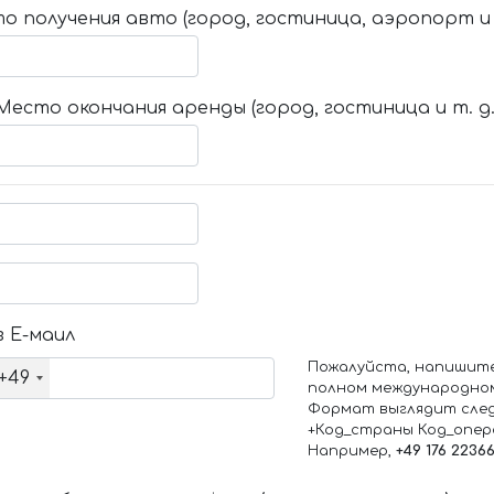
о получения авто (город, гостиница, аэропорт и т
Место окончания аренды (город, гостиница и т. д.
 Е-маил
Пожалуйста, напишит
+49
полном международно
Формат выглядит сле
+Код_страны Код_опе
Например,
+49 176 2236