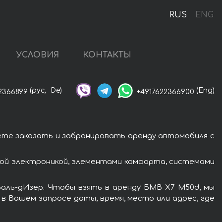
RUS
ENG
УСЛОВИЯ
КОНТАКТЫ
(рус,
De)
(Eng)
2366899
+4917622366900
ете заказать и забронировать аренду автомобиля с
ой электроникой, элементами комфорта, системами
Валь-дИзер. Чтобы взять в аренду БМВ X7 M50d, мы
в Вашем запросе даты, время, место или адрес, где