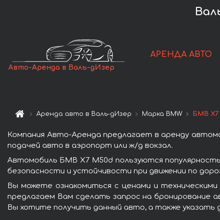
Вал
АРЕНДА АВТО
Авто-Аренда в Валь-дИзер
Аренда авто в Валь-дИзер
Марка BMW
БМВ X7
Компания Авто-Аренда предлагает в аренду автомо
подачей авто в аэропорт или ж/д вокзал.
Автомобиль БМВ X7 M50d пользуются популярность
безопасности и устойчивости при движении по доро
Вы можете ознакомиться с ценами и техническими 
предлагаем Вам сделать запрос на бронирование ав
Вы хотите получить данный авто, а также указать 