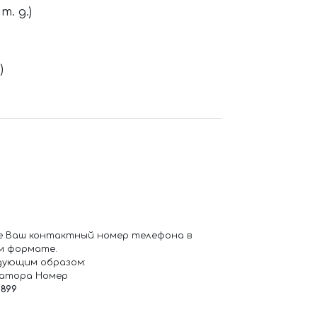
. д.)
)
е Ваш контактный номер телефона в
м формате.
дующим образом:
ратора Номер
6899