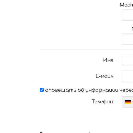
Мест
Имя
Е-маил
оповещать об информации через
Телефон