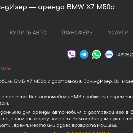
ь-дИзер — аренда BMW X7 M50d
КУПИТЬ АВТО
ТРАНСФЕРЫ
УСЛУГИ
+491762
 M50d
биль БМВ X7 M50d с доставкой в Валь-дИзер. Вы мож
ю проката. Все автомобили БМВ снабжены современн
гам.
данными для аренды автомобиля с доставкой его в 
то, заполнив форму запроса. Вам необходимо указать 
даты, время, место или адрес возврата машины.