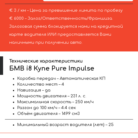
€ 3 / км – Цена за превышение лимита по пробегу
€ 6000 – Залог/Ответственность/Франшиза.
Залоговая сумма блокируется нами на кредитной
карте водителя ИЛИ предоставляется Вами
наличными при получении авто.
Технические характеристики
БМВ i8 Купе Pure Impulse
Коробка передач – Автоматическая КП
Количество мест – 4
Навигация – да
Мощность двигателя – 231 л. с.
Максимальная скорость – 250 км/ч
Разгон до 100 км/ч – 4.4 сек
Объём двигателя – 1499 см3
Минимальный возраст водителя (лет) – 25