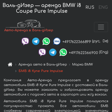
Валь-дИзер — аренда BMW i8
RUS
ENG
Coupe Pure Impulse
Авто-Аренда в Валь-дИзер
(рус,
De)
+4917622366899
(Eng)
+4917622366900
Аренда авто в Валь-дИзер
Марка BMW
БМВ i8 Купе Pure Impulse
Компания Авто-Аренда предлагает в аренду
автомобиль БМВ i8 Купе Pure Impulse с доставкой в Валь-
дИзер. Вы можете заказать и забронировать аренду
автомобиля с подачей авто в аэропорт или ж/д вокзал.
Автомобиль БМВ i8 Купе Pure Impulse пользуются
популярностью проката. Все автомобили БМВ
снабжены современной электроникой, элементами