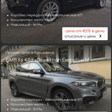
Коробка передач – Автоматическая КП
Количество мест – 4/5
Навигация – есть
цена от €215 в день
описание и цены
Прокат авто в Куршевеле
БМВ X6 4.0d xDrive High Executive M
Коробка передач – Автоматическая КП
Количество мест – 5
Навигация – есть