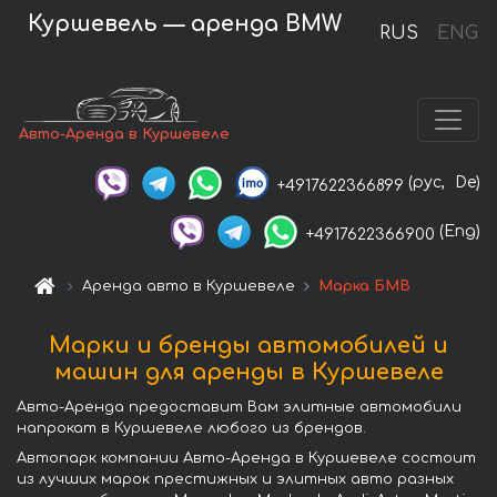
Куршевель — аренда BMW
RUS
ENG
Авто-Аренда в Куршевеле
(рус,
De)
+4917622366899
(Eng)
+4917622366900
Аренда авто в Куршевеле
Марка БМВ
Марки и бренды автомобилей и
машин для аренды в Куршевеле
Авто-Аренда предоставит Вам элитные автомобили
напрокат в Куршевеле любого из брендов.
Автопарк компании Авто-Аренда в Куршевеле состоит
из лучших марок престижных и элитных авто разных