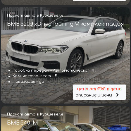
Прокат авто в Куршевеле
БМВ 520d xDrive Touring M комплектация
Коробка передач – Автоматическая КП
Количество мест – 5
Навигация – да
цена от €161 в день
описание и цены
Прокат авто в Куршевеле
БМВ 540i M