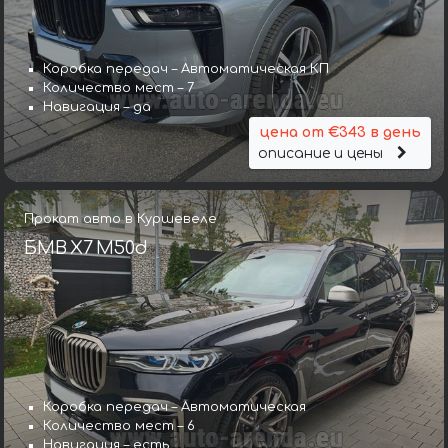
Коробка передач – Автоматическая КП
Количество мест – 7
Навигация – да
цена от €343 в день
описание и цены
Прокат авто в Куршевеле
БМВ X7 M50d
Коробка передач – Автоматическая
Количество мест – 6
Навигация – есть