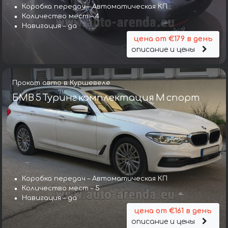
Коробка передач – Автоматическая КП
Количество мест – 4
Навигация – да
цена от €179 в день
описание и цены
Прокат авто в Куршевеле
БМВ 5 Туринг комплектация М спорт
Коробка передач – Автоматическая КП
Количество мест – 5
Навигация – да
цена от €161 в день
описание и цены