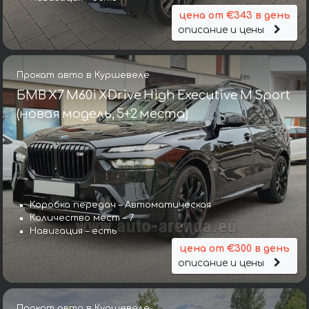
цена от €343 в день
описание и цены
Прокат авто в Куршевеле
БМВ X7 M60i XDrive High Executive M Sport
(новая модель, 5+2 места)
Коробка передач – Автоматическая
Количество мест – 7
Навигация – есть
цена от €300 в день
описание и цены
Прокат авто в Куршевеле