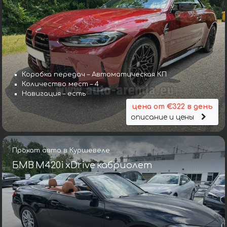
Коробка передач – Автоматическая КП
Количество мест – 4
Навигация – есть
цена от €322 в день
описание и цены
Прокат авто в Куршевеле
БМВ M420i xDrive кабриолет