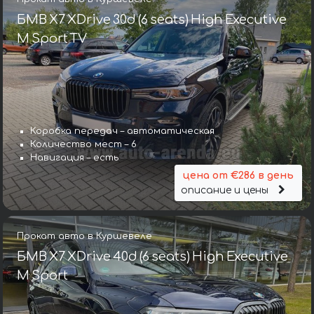
БМВ X7 XDrive 30d (6 seats) High Executive
M Sport TV
Коробка передач – автоматическая
Количество мест – 6
Навигация – есть
цена от €286 в день
описание и цены
Прокат авто в Куршевеле
БМВ X7 XDrive 40d (6 seats) High Executive
M Sport