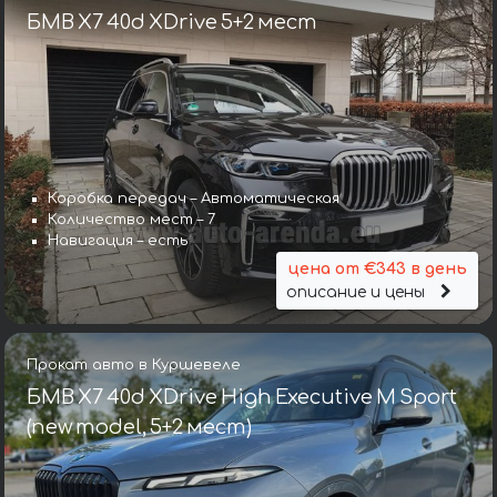
БМВ X7 40d XDrive 5+2 мест
Коробка передач – Автоматическая
Количество мест – 7
Навигация – есть
цена от €343 в день
описание и цены
Прокат авто в Куршевеле
БМВ X7 40d XDrive High Executive M Sport
(new model, 5+2 мест)