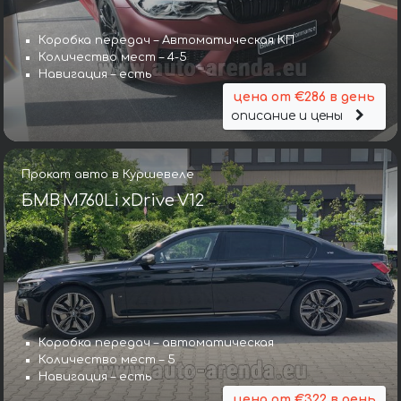
Коробка передач – Автоматическая КП
Количество мест – 4-5
Навигация – есть
цена от €286 в день
описание и цены
Прокат авто в Куршевеле
БМВ M760Li xDrive V12
Коробка передач – автоматическая
Количество мест – 5
Навигация – есть
цена от €322 в день