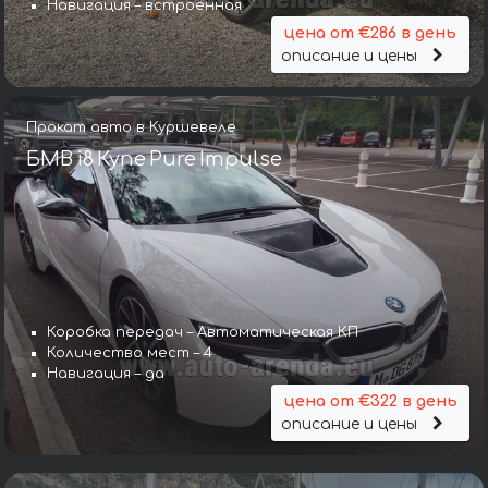
Навигация – встроенная
цена от €286 в день
описание и цены
Прокат авто в Куршевеле
БМВ i8 Купе Pure Impulse
Коробка передач – Автоматическая КП
Коробка передач – Автоматическая КП
Количество мест – 4
Количество мест – 2
Навигация – да
Навигация – да
цена от €322 в день
цена от €322 в день
описание и цены
описание и цены