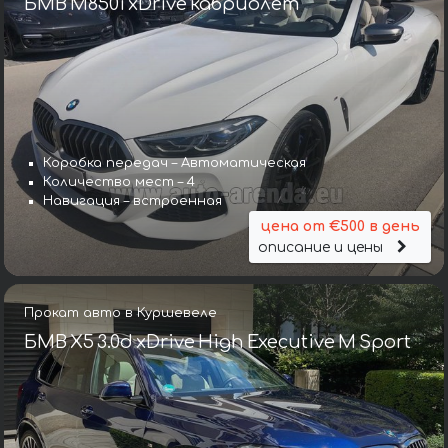
БМВ M850i xDrive кабриолет
Коробка передач – Автоматическая
Количество мест – 4
Навигация – встроенная
цена от €500 в день
описание и цены
Прокат авто в Куршевеле
БМВ X5 3.0d xDrive High Executive M Sport