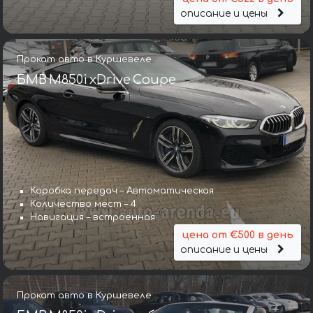
описание и цены
Прокат авто в Куршевеле
БМВ M850i xDrive Coupe
Коробка передач – Автоматическая
Количество мест – 4
Навигация – встроенная
цена от €500 в день
описание и цены
Прокат авто в Куршевеле