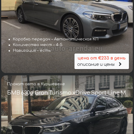
Коробка передач – Автоматическая КП
Количество мест – 4-5
Навигация – есть
цена от €233 в день
описание и цены
Прокат авто в Куршевеле
БМВ 630d Gran Turismo xDrive Sport Line М