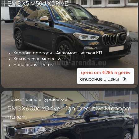
БМВ X5 M50d XDRIVE
Коробка передач – Автоматическая КП
Количество мест – 5
Навигация – есть
цена от €286 в день
описание и цены
Прокат авто в Куршевеле
БМВ X6 3.0d xDrive High Executive M спорт
пакет