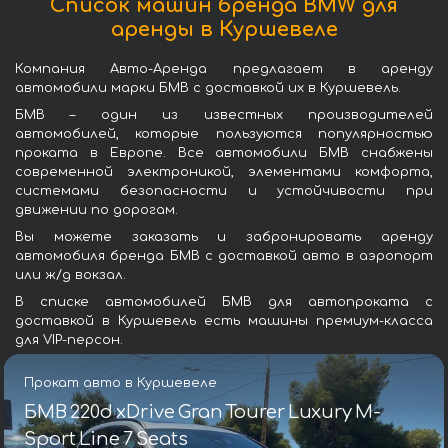
Список машин бренда BMW для
аренды в Куршевеле
Компания Авто-Аренда предлагает в аренду
автомобили марки БМВ с доставкой их в Куршевель.
БМВ – один из известных производителей
автомобилей, которые пользуются популярностью
проката в Европе. Все автомобили БМВ снабжены
современной электроникой, элементами комфорта,
системами безопасности и устойчивости при
движении по дорогам.
Вы можете заказать и забронировать аренду
автомобиля бренда БМВ с доставкой авто в аэропорт
или ж/д вокзал.
В списке автомобилей БМВ для автопроката с
доставкой в Куршевель есть машины премиум-класса
для VIP-персон.
Прокат авто в Куршевеле
БМВ 220d xDrive Gran Tourer Luxury M-
Sport Line 7 Seats