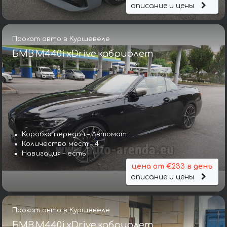
описание и цены
Прокат авто в Куршевеле
БМВ M440i xDrive кабриолет
Коробка передач – Автомат
Количество мест – 4
Навигация – есть
цена от €233 в день
описание и цены
Прокат авто в Куршевеле
БМВ M440i xDrive кабриолет