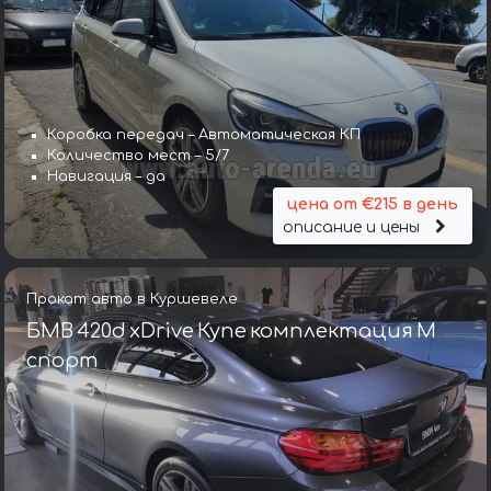
Коробка передач – Автоматическая КП
Количество мест – 5/7
Навигация – да
цена от €215 в день
описание и цены
Прокат авто в Куршевеле
БМВ 420d xDrive Купе комплектация М
спорт