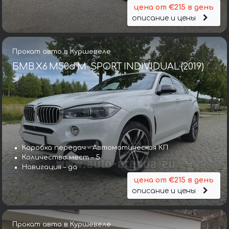
цена от €215 в день
описание и цены
Прокат авто в Куршевеле
БМВ X6 M50d M-SPORT INDIVIDUAL (2019)
Коробка передач – Автоматическая КП
Количество мест – 5
Навигация – да
цена от €215 в день
описание и цены
Прокат авто в Куршевеле