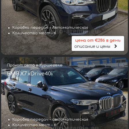
Коробка передач – Автоматическая
Количество мест – 6
цена от €286 в день
описание и цены
Прокат авто в Куршевеле
БМВ X7 xDrive40i
Коробка передач – автоматическая
Количество мест – 6