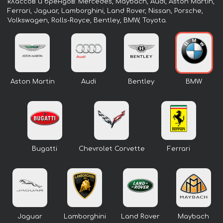
классов и брендов: Mercedes, Maybach, Audi, Aston Martin,
Ferrari, Jaguar, Lamborghini, Land Rover, Nissan, Porsche,
Volkswagen, Rolls-Royce, Bentley, BMW, Toyota.
Aston Martin
Audi
Bentley
BMW
Bugatti
Chevrolet Corvette
Ferrari
Jaguar
Lamborghini
Land Rover
Maybach