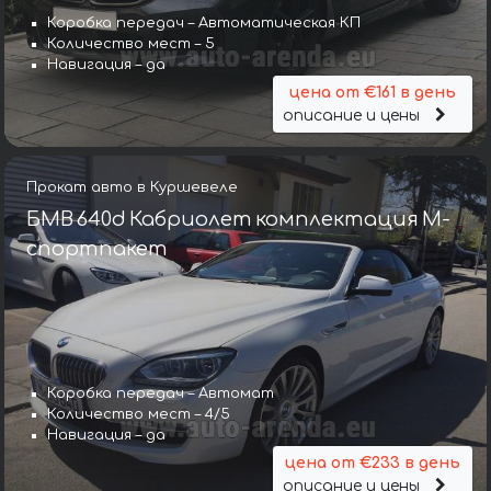
Коробка передач – Автоматическая КП
Количество мест – 5
Навигация – да
цена от €161 в день
описание и цены
Прокат авто в Куршевеле
БМВ 640d Кабриолет комплектация М-
спортпакет
Коробка передач – Автомат
Количество мест – 4/5
Навигация – да
цена от €233 в день
описание и цены