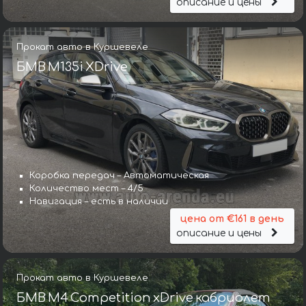
описание и цены
Прокат авто в Куршевеле
БМВ M135i XDrive
Коробка передач – Автоматическая
Количество мест – 4/5
Навигация – есть в наличии
цена от €161 в день
описание и цены
Прокат авто в Куршевеле
БМВ M4 Competition xDrive кабриолет