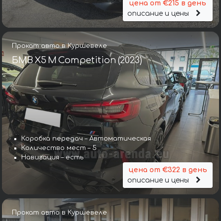
цена от €215 в день
описание и цены
Прокат авто в Куршевеле
БМВ X5 M Competition (2023)
Коробка передач – Автоматическая
Количество мест – 5
Навигация – есть
цена от €322 в день
описание и цены
Прокат авто в Куршевеле