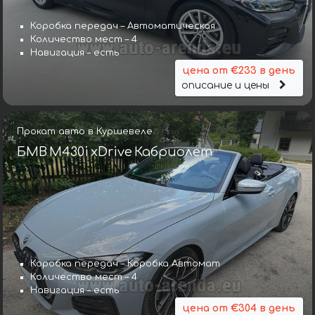
Коробка передач – Автоматическая
Количество мест – 4
Навигация – есть
цена от €233 в день
описание и цены
Прокат авто в Куршевеле
БМВ M430i xDrive Кабриолет
Коробка передач – Коробка Автомат
Количество мест – 4
Навигация – есть
цена от €304 в день