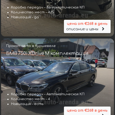
Коробка передач – Автоматическая КП
Количество мест – 4/5
Навигация – да
цена от €268 в день
описание и цены
Прокат авто в Куршевеле
БМВ 750i XDrive M комплектация
Коробка передач – Автоматическая КП
Количество мест – 4
Навигация – есть
цена от €268 в день