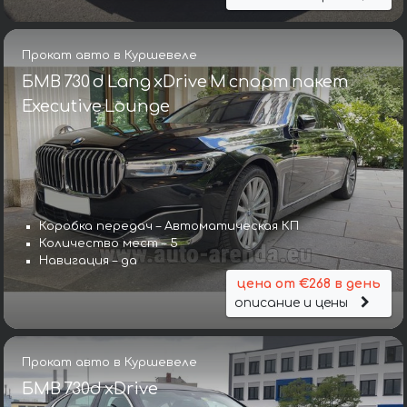
Прокат авто в Куршевеле
БМВ 730 d Lang xDrive M спорт пакет
Executive Lounge
Коробка передач – Автоматическая КП
Количество мест – 5
Навигация – да
цена от €268 в день
описание и цены
Прокат авто в Куршевеле
БМВ 730d xDrive