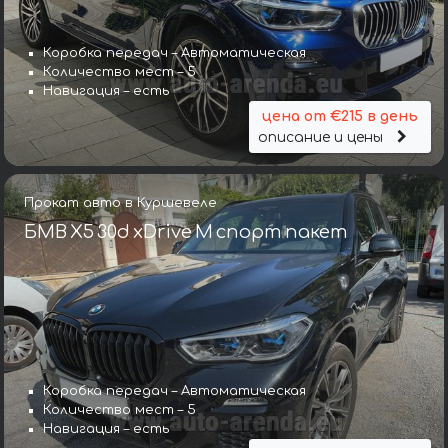
Коробка передач – Автоматическая
Количество мест – 5
Навигация – есть
цена от €215 в день
описание и цены
Прокат авто в Куршевеле
БМВ X5 30d xDrive M спорт пакет
Коробка передач – Автоматическая
Количество мест – 5
Навигация – есть