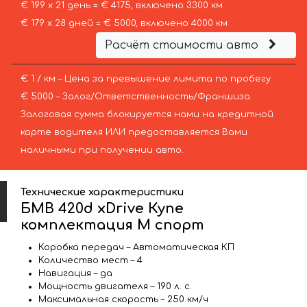
€ 199 х 21 день = € 4175, включено 3300 км
€ 179 х 28 дней = € 5000, включено 4000 км
Расчёт стоимости авто
€ 1 / км – Цена за превышение лимита по пробегу
€ 5000 – Залог/Ответственность/Франшиза.
Залоговая сумма блокируется нами на кредитной
карте водителя ИЛИ предоставляется Вами
наличными при получении авто.
Технические характеристики
БМВ 420d xDrive Купе
комплектация М спорт
Коробка передач – Автоматическая КП
Количество мест – 4
Навигация – да
Мощность двигателя – 190 л. с.
Максимальная скорость – 250 км/ч