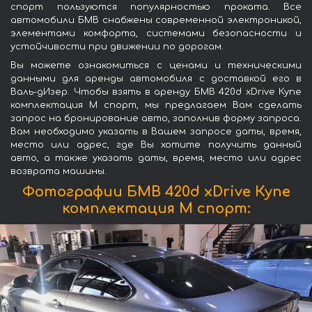
спорт пользуются популярностью проката. Все
автомобили БМВ снабжены современной электроникой,
элементами комфорта, системами безопасности и
устойчивости при движении по дорогам.
Вы можете ознакомиться с ценами и техническими
данными для аренды автомобиля с доставкой его в
Валь-дИзер. Чтобы взять в аренду БМВ 420d xDrive Купе
комплектация М спорт, мы предлагаем Вам сделать
запрос на бронирование авто, заполнив форму запроса.
Вам необходимо указать в Вашем запросе даты, время,
место или адрес, где Вы хотите получить данный
авто, а также указать даты, время, место или адрес
возврата машины.
Фотографии БМВ 420d xDrive Купе
комплектация М спорт: