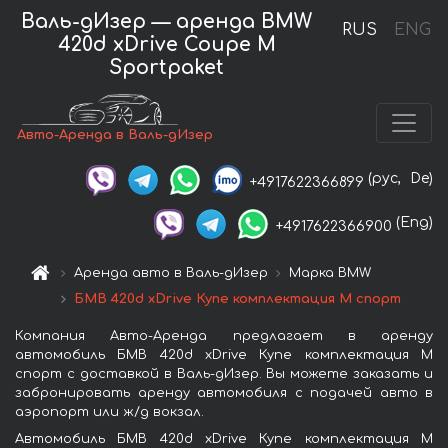
Валь-дИзер — аренда BMW
RUS
ENG
420d xDrive Coupe M
Sportpaket
Авто-Аренда в Валь-дИзер
(рус,
De)
+4917622366899
(Eng)
+4917622366900
Аренда авто в Валь-дИзер
Марка BMW
БМВ 420d xDrive Купе комплектация М спорт
Компания Авто-Аренда предлагает в аренду
автомобиль БМВ 420d xDrive Купе комплектация М
спорт с доставкой в Валь-дИзер. Вы можете заказать и
забронировать аренду автомобиля с подачей авто в
аэропорт или ж/д вокзал.
Автомобиль БМВ 420d xDrive Купе комплектация М