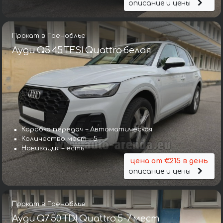
описание и цены
Прокат в Греноблье
Ауди Q5 45 TFSI Quattro белая
Коробка передач – Автоматическая
Количество мест – 5
Навигация – есть
цена от €215 в день
описание и цены
Прокат в Греноблье
Ауди Q7 50 TDI Quattro 5-7 мест