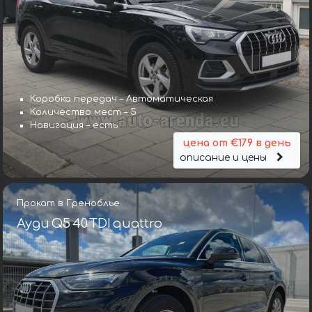
Коробка передач – Автоматическая
Количество мест – 5
Навигация – есть
цена от €179 в день
описание и цены
Прокат в Греноблье
Ауди Q5 40 TDI quattro