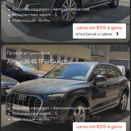
Коробка передач – Автоматическая
Количество мест – 5
Навигация – есть
цена от €215 в день
описание и цены
Прокат в Греноблье
Ауди Q5 45 TFSI Quattro
Коробка передач – Автоматическая
Количество мест – 5
Навигация – есть
цена от €215 в день