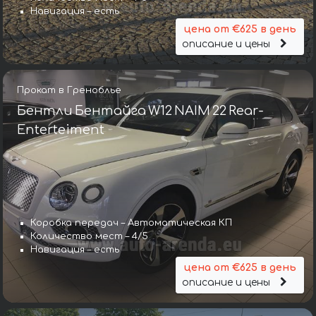
Навигация – есть
цена от €625 в день
описание и цены
Прокат в Греноблье
Бентли Бентайга W12 NAIM 22 Rear-
Enterteiment
Коробка передач – Автоматическая КП
Количество мест – 4/5
Навигация – есть
цена от €625 в день
описание и цены