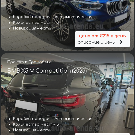
Коробка передач – Автоматическая
Количество мест – 5
Навигация – есть
цена от €215 в день
описание и цены
Прокат в Греноблье
БМВ X5 M Competition (2023)
Коробка передач – Автоматическая
Количество мест – 5
Навигация – есть