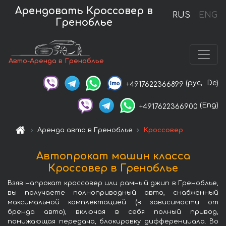
Арендовать Кроссовер в
RUS
ENG
Греноблье
Авто-Аренда в Греноблье
(рус,
De)
+4917622366899
(Eng)
+4917622366900
Аренда авто в Греноблье
Кроссовер
Автопрокат машин класса
Кроссовер в Греноблье
Взяв напрокат кроссовер или рамный джип в Греноблье,
вы получаете полноприводный авто, снабжённый
максимальной комплектацией (в зависимости от
бренда авто), включая в себя полный привод,
понижающая передача, блокировку дифференциала. Во