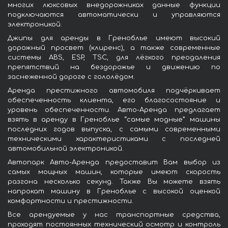
многих люксовых внедорожниках данные функции
подключаются автоматически и управляются
электроникой.
Джипы для аренды в Греноблье имеют высокий
дорожный просвет (клиренс), а также современные
системы ABS, ESP, TSC, для лёгкого преодаления
препятствий на бездорожье и движению по
заснеженной дороге с гололёдом.
Аренда престижного автомобиля подчёркивает
обеспеченность клиента, его благосостояние и
уровень обеспеченности. Авто-Аренда предлагает
взять в аренду в Греноблье “самые модные” машины
последних годов выпуска, с самыми современными
техническими характеристиками с последней
автомобильной электроникой.
Автопарк Авто-Аренда предоставит Вам выбор из
самых мощных машин, которые имеют скорость
разгона несколько секунд. Также Вы можете взять
напрокат машину в Греноблье с высокой оценкой
комфортности и престижности.
Все арендуемые у нас транспортные средства,
проходят постоянных технический осмотр и контроль