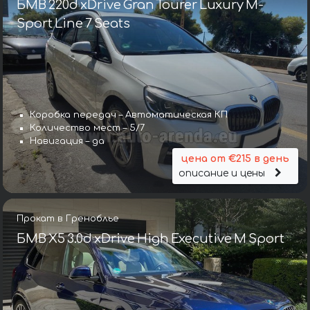
БМВ 220d xDrive Gran Tourer Luxury M-
Sport Line 7 Seats
Коробка передач – Автоматическая КП
Количество мест – 5/7
Навигация – да
цена от €215 в день
описание и цены
Прокат в Греноблье
БМВ X5 3.0d xDrive High Executive M Sport