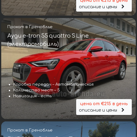
цена от €215 в день
описание и цены
Прокат в Греноблье
Ауди e-tron 55 quattro S Line
(электромобиль)
Коробка передач – Автоматическая
Количество мест – 5
Навигация – есть
цена от €215 в день
описание и цены
Прокат в Греноблье