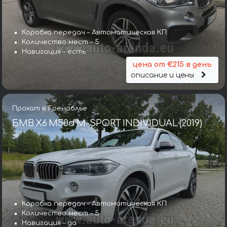
Коробка передач – Автоматическая КП
Количество мест – 5
Навигация – есть
цена от €215 в день
описание и цены
Прокат в Греноблье
БМВ X6 M50d M-SPORT INDIVIDUAL (2019)
Коробка передач – Автоматическая КП
Количество мест – 5
Навигация – да