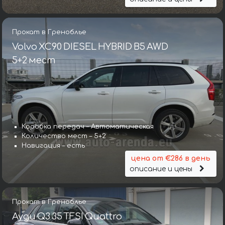
Прокат в Греноблье
Volvo XC90 DIESEL HYBRID B5 AWD
5+2 мест
Коробка передач – Автоматическая
Количество мест – 5+2
Навигация – есть
цена от €286 в день
описание и цены
Прокат в Греноблье
Ауди Q3 35 TFSI Quattro