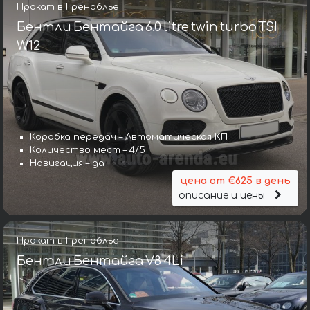
Прокат в Греноблье
Бентли Бентайга 6.0 litre twin turbo TSI
W12
Коробка передач – Автоматическая КП
Количество мест – 4/5
Навигация – да
цена от €625 в день
описание и цены
Прокат в Греноблье
Бентли Бентайга V8 4Li