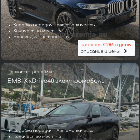
Коробка передач – автоматическая
Количество мест – 6
Навигация – встроенная
цена от €286 в день
описание и цены
Прокат в Греноблье
БМВ iX xDrive40 электромобиль
Коробка передач – Автоматическая
Количество мест – 5