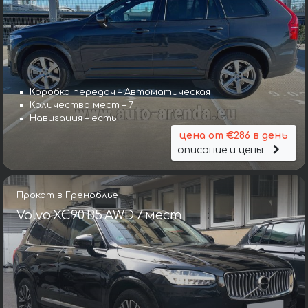
Коробка передач – Автоматическая
Количество мест – 7
Навигация – есть
цена от €286 в день
описание и цены
Прокат в Греноблье
Volvo XC90 B5 AWD 7 мест