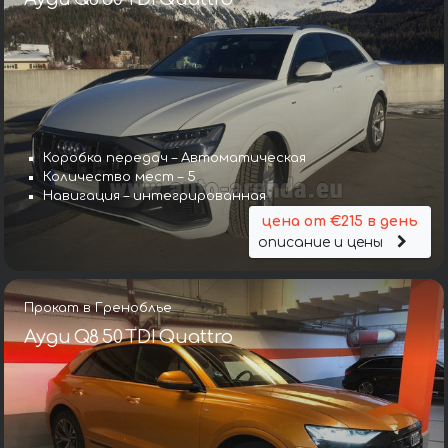
Коробка передач – Автоматическая
Количество мест – 5
Навигация – интегрированная
цена от €215 в день
описание и цены
Прокат в Греноблье
Ауди Q8 50 TDI Quattro