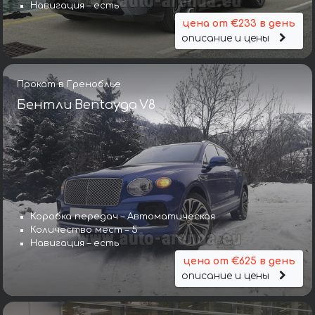
Навигация – есть
цена от €233 в день
описание и цены
Прокат в Греноблье
Бентли Bentayga V8
Коробка передач – Автоматическая
Количество мест – 5
Навигация – есть
цена от €625 в день
описание и цены