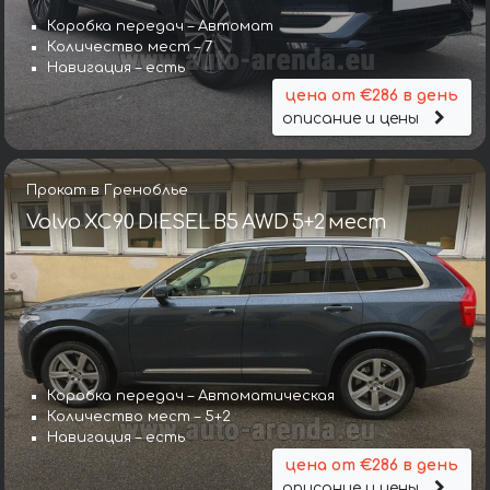
Коробка передач – Автомат
Количество мест – 7
Навигация – есть
цена от €286 в день
описание и цены
Прокат в Греноблье
Volvo XC90 DIESEL B5 AWD 5+2 мест
Коробка передач – Автоматическая
Количество мест – 5+2
Навигация – есть
цена от €286 в день
описание и цены