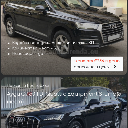
Коробка передач – Автоматическая КП
Количество мест – 5/7
Навигация – да
цена от €286 в день
описание и цены
Прокат в Греноблье
Ауди Q7 50 TDI Quattro Equipment S-Line (5
мест)