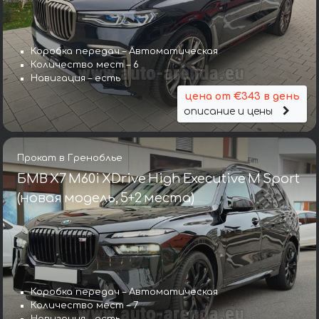
Коробка передач – Автоматическая
Количество мест – 6
Навигация – есть
цена от €343 в день
описание и цены
Прокат в Греноблье
БМВ X7 M60i XDrive High Executive M Sport
(новая модель, 5+2 места)
Коробка передач – Автоматическая
Количество мест – 7