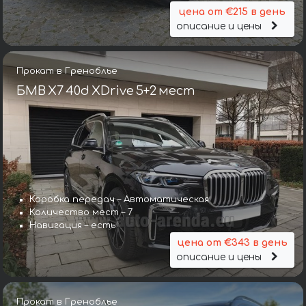
цена от €215 в день
описание и цены
Прокат в Греноблье
БМВ X7 40d XDrive 5+2 мест
Коробка передач – Автоматическая
Количество мест – 7
Навигация – есть
цена от €343 в день
описание и цены
Прокат в Греноблье