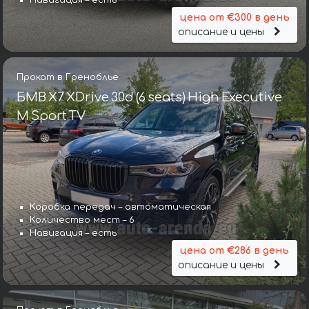
Навигация – есть
цена от €300 в день
описание и цены
Прокат в Греноблье
БМВ X7 XDrive 30d (6 seats) High Executive
M Sport TV
Коробка передач – автоматическая
Количество мест – 6
Навигация – есть
цена от €286 в день
описание и цены