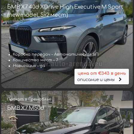
БМВ X7 40d XDrive High Executive M Sport
(new model, 5+2 мест)
Коробка передач – Автоматическая КП
Количество мест – 7
Навигация – да
цена от €343 в день
описание и цены
Прокат в Греноблье
БМВ X7 M50d