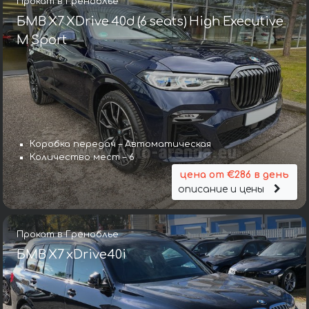
Прокат в Греноблье
БМВ X7 XDrive 40d (6 seats) High Executive
M Sport
Коробка передач – Автоматическая
Количество мест – 6
цена от €286 в день
описание и цены
Прокат в Греноблье
БМВ X7 xDrive40i