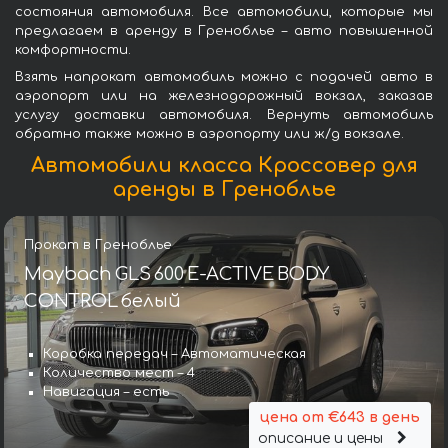
состояния автомобиля. Все автомобили, которые мы
предлагаем в аренду в Греноблье – авто повышенной
комфортности.
Взять напрокат автомобиль можно с подачей авто в
аэропорт или на железнодорожный вокзал, заказав
услугу доставки автомобиля. Вернуть автомобиль
обратно также можно в аэропорту или ж/д вокзале.
Автомобили класса Кроссовер для
аренды в Греноблье
Прокат в Греноблье
Maybach GLS 600 E-ACTIVE BODY
CONTROL белый
Коробка передач – Автоматическая
Количество мест – 4
Навигация – есть
цена от €643 в день
описание и цены