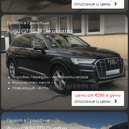
описание и цены
Прокат в Греноблье
Ауди Q7 55 TFSIe quattro
Коробка передач – Автоматическая
Количество мест – 5
Навигация – есть
цена от €286 в день
описание и цены
Прокат в Греноблье
Ауди Q8 50 TDI Quattro