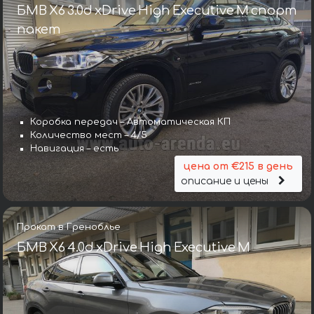
БМВ X6 3.0d xDrive High Executive M спорт
пакет
Коробка передач – Автоматическая КП
Количество мест – 4/5
Навигация – есть
цена от €215 в день
описание и цены
Прокат в Греноблье
БМВ X6 4.0d xDrive High Executive M