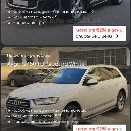
Коробка передач – Автоматическая КП
Количество мест – 5
Навигация – да
цена от €286 в день
описание и цены
Прокат в Греноблье
Ауди Q7 50 TDI Quattro White
Коробка передач – Автоматическая
Количество мест – 5/7
Навигация – интегрированная
цена от €286 в день