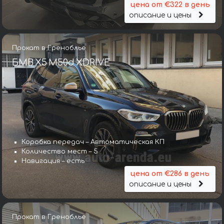
цена от €322 в день
описание и цены
Прокат в Греноблье
БМВ X5 M50d XDRIVE
Коробка передач – Автоматическая КП
Количество мест – 5
Навигация – есть
цена от €286 в день
описание и цены
Прокат в Греноблье