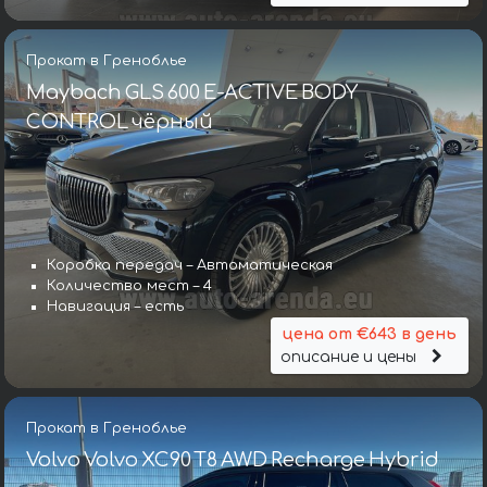
Прокат в Греноблье
Maybach GLS 600 E-ACTIVE BODY
CONTROL чёрный
Коробка передач – Автоматическая
Количество мест – 4
Навигация – есть
цена от €643 в день
описание и цены
Прокат в Греноблье
Volvo Volvo XC90 T8 AWD Recharge Hybrid