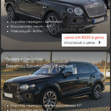
Коробка передач – Автомат
Количество мест – 4/5
Навигация – есть
цена от €625 в день
описание и цены
Прокат в Греноблье
Бентли Бентайга V8 новая
Коробка передач – Автоматическая КП
Количество мест – 4-5