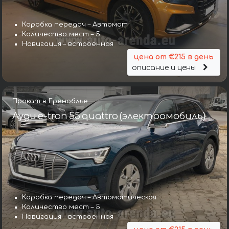
Коробка передач – Автомат
Количество мест – 5
Навигация – встроенная
цена от €215 в день
описание и цены
Прокат в Греноблье
Ауди e-tron 55 quattro (электромобиль)
Коробка передач – Автоматическая
Количество мест – 5
Навигация – встроенная