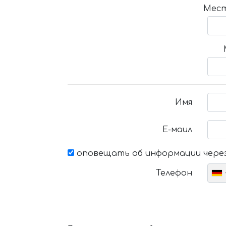
Мест
Имя
Е-маил
оповещать об информации через
Телефон