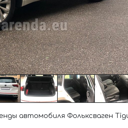
ды автомобиля Фольксваген Tiguan R