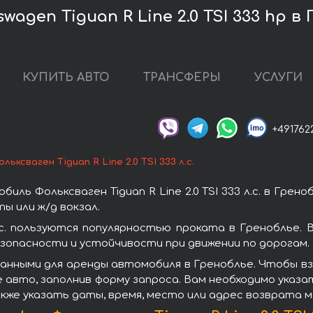
agen Tiguan R Line 2.0 TSI 333 hp в
КУПИТЬ АВТО
ТРАНСФЕРЫ
УСЛУГИ
+491762
ольксваген Tiguan R Line 2.0 TSI 333 л.с.
ль Фольксваген Tiguan R Line 2.0 TSI 333 л.с. в Грен
ы или ж/д вокзал.
 л.с. пользуются популярностью проката в Греноблье
зопасности и устойчивости при движении по дорогам.
ными для аренды автомобиля в Греноблье. Чтобы взять в
авто, заполнив форму запроса. Вам необходимо указа
кже указать даты, время, место или адрес возврата 