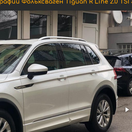
афии Фольксваген Tiguan R Line 2.0 TSI 33