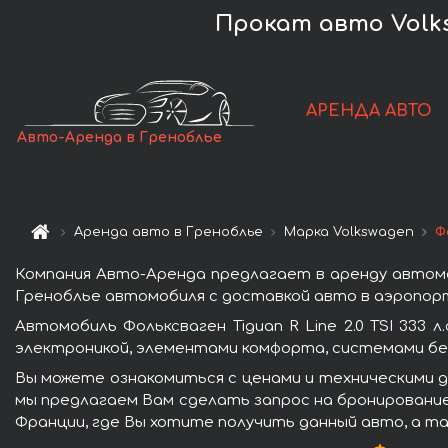
Прокат авто Volksw
АРЕНДА АВТО
Авто-Аренда в Греноблье
Аренда авто в Греноблье
Марка Volkswagen
Ф
Компания Авто-Аренда предлагает в аренду автомоби
Греноблье автомобиля с доставкой авто в аэропорт
Автомобиль Фольксваген Tiguan R Line 2.0 TSI 333
электроникой, элементами комфорта, системами бе
Вы можете ознакомиться с ценами и техническими дан
мы предлагаем Вам сделать запрос на бронирование 
Франции, где Вы хотите получить данный авто, а та