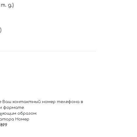
. д.)
)
е Ваш контактный номер телефона в
м формате.
дующим образом:
ратора Номер
6899