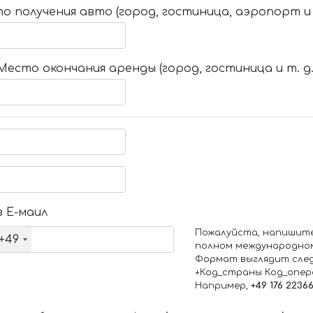
о получения авто (город, гостиница, аэропорт и т
Место окончания аренды (город, гостиница и т. д.
 Е-маил
Пожалуйста, напишит
+49
полном международно
Формат выглядит сле
+Код_страны Код_опе
Например,
+49 176 2236