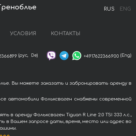
 Греноблье
RUS
ENG
УСЛОВИЯ
КОНТАКТЫ
(рус,
De)
(Eng)
2366899
+4917622366900
облье. Вы можете заказать и забронировать аренду в
. Все автомобили Фольксваген снабжены современной
 аренду Фольксваген Tiguan R Line 2.0 TSI 333 л.с.,
ть в Вашем запросе даты, время, место или адрес во
машины.