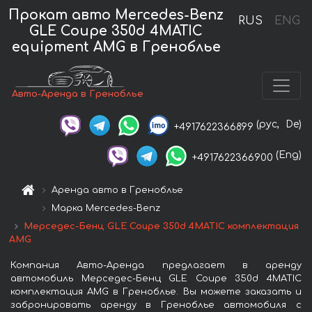
Прокат авто Mercedes-Benz
RUS
ENG
GLE Coupe 350d 4MATIC
equipment AMG в Греноблье
Авто-Аренда в Греноблье
(рус,
De)
+4917622366899
(Eng)
+4917622366900
Аренда авто в Греноблье
Марка Mercedes-Benz
Мерседес-Бенц GLE Coupe 350d 4MATIC комплектация
AMG
Компания Авто-Аренда предлагает в аренду
автомобиль Мерседес-Бенц GLE Coupe 350d 4MATIC
комплектация AMG в Греноблье. Вы можете заказать и
забронировать аренду в Греноблье автомобиля с