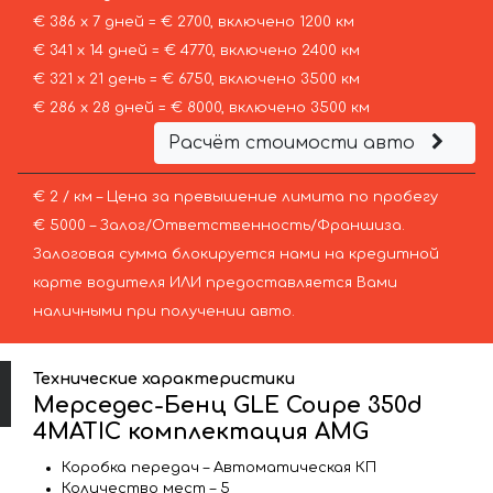
€ 386 х 7 дней = € 2700, включено 1200 км
€ 341 х 14 дней = € 4770, включено 2400 км
€ 321 х 21 день = € 6750, включено 3500 км
€ 286 х 28 дней = € 8000, включено 3500 км
Расчёт стоимости авто
€ 2 / км – Цена за превышение лимита по пробегу
€ 5000 – Залог/Ответственность/Франшиза.
Залоговая сумма блокируется нами на кредитной
карте водителя ИЛИ предоставляется Вами
наличными при получении авто.
Технические характеристики
Мерседес-Бенц GLE Coupe 350d
4MATIC комплектация AMG
Коробка передач – Автоматическая КП
Количество мест – 5