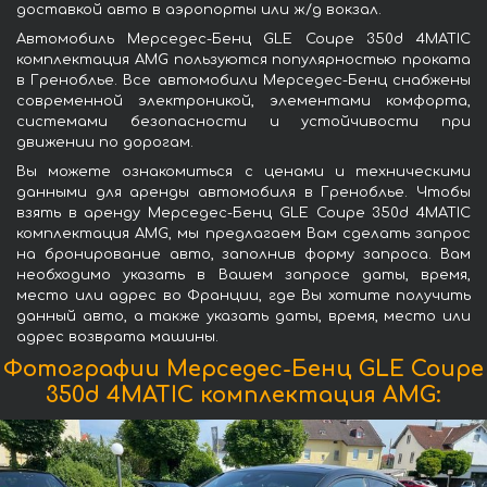
доставкой авто в аэропорты или ж/д вокзал.
Автомобиль Мерседес-Бенц GLE Coupe 350d 4MATIC
комплектация AMG пользуются популярностью проката
в Греноблье. Все автомобили Мерседес-Бенц снабжены
современной электроникой, элементами комфорта,
системами безопасности и устойчивости при
движении по дорогам.
Вы можете ознакомиться с ценами и техническими
данными для аренды автомобиля в Греноблье. Чтобы
взять в аренду Мерседес-Бенц GLE Coupe 350d 4MATIC
комплектация AMG, мы предлагаем Вам сделать запрос
на бронирование авто, заполнив форму запроса. Вам
необходимо указать в Вашем запросе даты, время,
место или адрес во Франции, где Вы хотите получить
данный авто, а также указать даты, время, место или
адрес возврата машины.
Фотографии Мерседес-Бенц GLE Coupe
350d 4MATIC комплектация AMG: