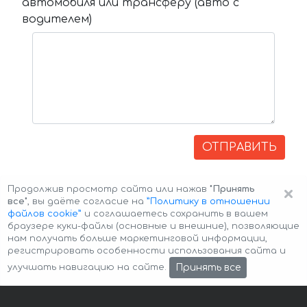
автомобиля или трансферу (авто с
водителем)
ОТПРАВИТЬ
×
Продолжив просмотр сайта или нажав
"Принять
все"
, вы даёте согласие на
”Политику в отношении
файлов cookie”
и соглашаетесь сохранить в вашем
браузере куки-файлы (основные и внешние), позволяющие
нам получать больше маркетинговой информации,
регистрировать особенности использования сайта и
Авторские права © 2026 Авто-Аренда
Cookie Policy
Принять все
улучшать навигацию на сайте.
Политика конфиденциальности