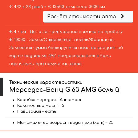
€ 482 х 28 дней = € 13500, включено 3000 км
Расчёт стоимости авто
€ 4 / км – Цена за превышение лимита по пробегу
€ 10000 – Залог/Ответственность/Франшиза.
Залоговая сумма блокируется нами на кредитной
карте водителя ИЛИ предоставляется Вами
наличными при получении авто.
Технические характеристики
Мерседес-Бенц G 63 AMG белый
Коробка передач – Автомат
Количество мест – 5
Навигация – есть
Минимальный возраст водителя (лет) – 25