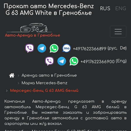
Прокат авто Mercedes-Benz
RUS
ENG
G 63 AMG White в Греноблье
Авто-Аренда в Греноблье
(рус,
De)
+4917622366899
(Eng)
+4917622366900
Аренда авто в Греноблье
Марка Mercedes-Benz
Мерседес-Бенц G 63 AMG белый
Компания Авто-Аренда предлагает в аренду
автомобиль Мерседес-Бенц G 63 AMG белый в
Греноблье. Вы можете заказать и забронировать
аренду в Греноблье автомобиля с доставкой авто в
аэропорты или ж/д вокзал.