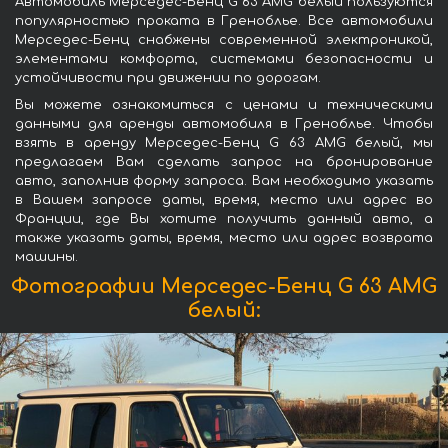
Автомобиль Мерседес-Бенц G 63 AMG белый пользуются
популярностью проката в Греноблье. Все автомобили
Мерседес-Бенц снабжены современной электроникой,
элементами комфорта, системами безопасности и
устойчивости при движении по дорогам.
Вы можете ознакомиться с ценами и техническими
данными для аренды автомобиля в Греноблье. Чтобы
взять в аренду Мерседес-Бенц G 63 AMG белый, мы
предлагаем Вам сделать запрос на бронирование
авто, заполнив форму запроса. Вам необходимо указать
в Вашем запросе даты, время, место или адрес во
Франции, где Вы хотите получить данный авто, а
также указать даты, время, место или адрес возврата
машины.
Фотографии Мерседес-Бенц G 63 AMG
белый: