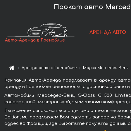
Прокат авто Mercedes
АРЕНДА АВТО
Авто-Аренда в Греноблье
Аренда авто в Греноблье
Марка Mercedes-Benz
Компания Авто-Аренда предлагает в аренду автомо
аренду в Греноблье автомобиля с доставкой авто в 
Автомобиль Мерседес-Бенц G-Class G 500 Limite
современной электроникой, элементами комфорта, 
Вы можете ознакомиться с ценами и техническими д
Edition, мы предлагаем Вам сделать запрос на брон
адрес во Франции, где Вы хотите получить данный а