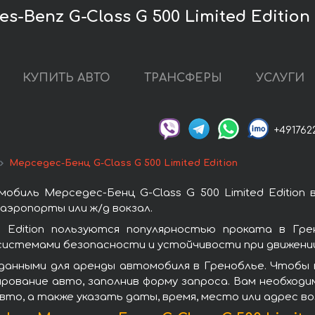
-Benz G-Class G 500 Limited Edition
КУПИТЬ АВТО
ТРАНСФЕРЫ
УСЛУГИ
+491762
Мерседес-Бенц G-Class G 500 Limited Edition
биль Мерседес-Бенц G-Class G 500 Limited Edition
аэропорты или ж/д вокзал.
d Edition пользуются популярностью проката в Гр
системами безопасности и устойчивости при движении
анными для аренды автомобиля в Греноблье. Чтобы в
ирование авто, заполнив форму запроса. Вам необход
вто, а также указать даты, время, место или адрес в