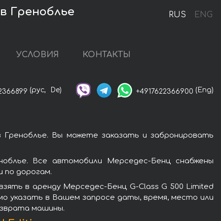
 в Греноблье
RUS
ENG
УСЛОВИЯ
КОНТАКТЫ
(рус,
De)
(Eng)
2366899
+4917622366900
 в Греноблье. Вы можете заказать и забронировать
еноблье. Все автомобили Мерседес-Бенц снабжены
 по дорогам.
зять в аренду Мерседес-Бенц G-Class G 500 Limited
имо указать в Вашем запросе даты, время, место или
озврата машины.