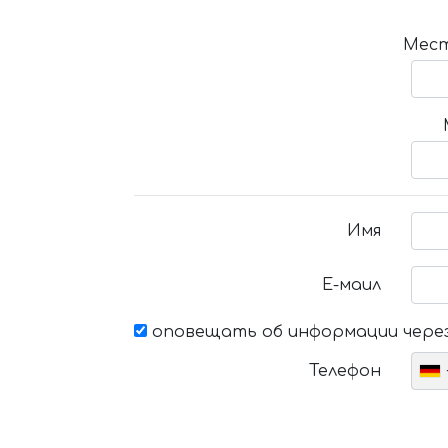
Мест
Имя
Е-маил
оповещать об информации через
Телефон