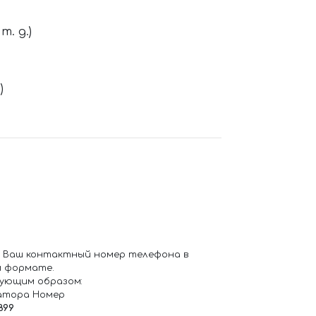
. д.)
)
 Ваш контактный номер телефона в
 формате.
ующим образом:
атора Номер
899