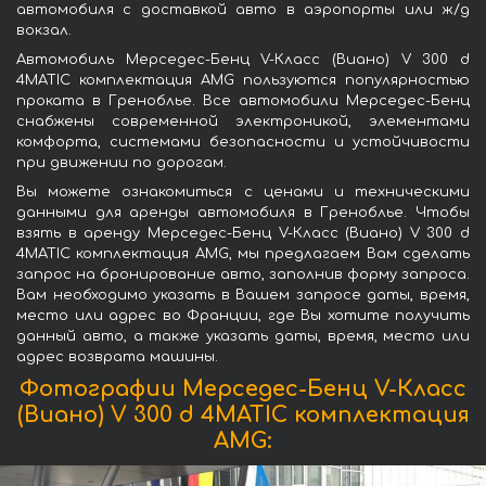
автомобиля с доставкой авто в аэропорты или ж/д
вокзал.
Автомобиль Мерседес-Бенц V-Класс (Виано) V 300 d
4MATIC комплектация AMG пользуются популярностью
проката в Греноблье. Все автомобили Мерседес-Бенц
снабжены современной электроникой, элементами
комфорта, системами безопасности и устойчивости
при движении по дорогам.
Вы можете ознакомиться с ценами и техническими
данными для аренды автомобиля в Греноблье. Чтобы
взять в аренду Мерседес-Бенц V-Класс (Виано) V 300 d
4MATIC комплектация AMG, мы предлагаем Вам сделать
запрос на бронирование авто, заполнив форму запроса.
Вам необходимо указать в Вашем запросе даты, время,
место или адрес во Франции, где Вы хотите получить
данный авто, а также указать даты, время, место или
адрес возврата машины.
Фотографии Мерседес-Бенц V-Класс
(Виано) V 300 d 4MATIC комплектация
AMG: