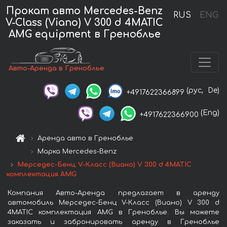
Прокат авто Mercedes-Benz
RUS
ENG
V-Class (Viano) V 300 d 4MATIC
AMG equipment в Греноблье
Авто-Аренда в Греноблье
(рус,
De)
+4917622366899
(Eng)
+4917622366900
Аренда авто в Греноблье
Марка Mercedes-Benz
Мерседес-Бенц V-Класс (Виано) V 300 d 4MATIC
комплектация AMG
Компания Авто-Аренда предлагает в аренду
автомобиль Мерседес-Бенц V-Класс (Виано) V 300 d
4MATIC комплектация AMG в Греноблье. Вы можете
заказать и забронировать аренду в Греноблье