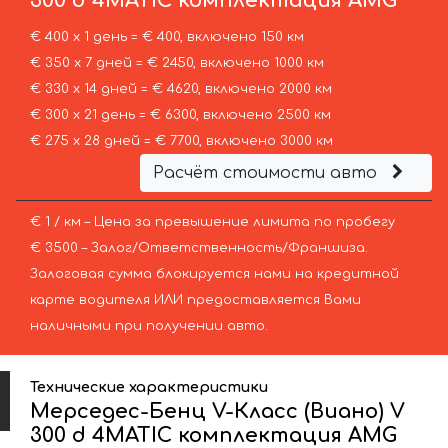
300 d 4MATIC комплектация AMG
€ 400 х 1 день = € 400, включено 150 км
€ 350 х 7 дней = € 2450, включено 1000 км
€ 330 х 14 дней = € 4620, включено 2000 км
€ 300 х 21 день = € 6300, включено 2500 км
€ 275 х 28 дней = € 7700, включено 3000 км
Расчёт стоимости авто
€ 1 / км – Цена за превышение лимита по пробегу
€ 3500 – Залог/Ответственность/Франшиза.
Залоговая сумма блокируется нами на кредитной
карте водителя ИЛИ предоставляется Вами
наличными при получении авто.
Технические характеристики
Мерседес-Бенц V-Класс (Виано) V
300 d 4MATIC комплектация AMG