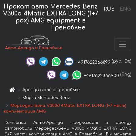
Прокат авто Mercedes-Benz
RUS
ENG
V300d 4Matic EXTRA LONG (1+7
pax) AMG equipment в
Греноблье
Авто-Аренда в Греноблье
(рус,
De)
+4917622366899
(Eng)
+4917622366900
Аренда авто в Греноблье
Марка Mercedes-Benz
Мерседес-Бенц V300d 4Matic EXTRA LONG (1+7 мест)
комплектация AMG
Компания Авто-Аренда предлагает в аренду
автомобиль Мерседес-Бенц V300d 4Matic EXTRA LONG
(1+7 мест) комплектация AMG в Греноблье. Вы можете