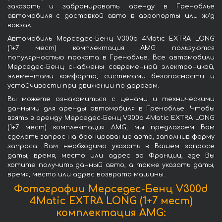
заказать и забронировать аренду в Греноблье
автомобиля с доставкой авто в аэропорты или ж/д
вокзал.
Автомобиль Мерседес-Бенц V300d 4Matic EXTRA LONG
(1+7 мест) комплектация AMG пользуются
популярностью проката в Греноблье. Все автомобили
Мерседес-Бенц снабжены современной электроникой,
элементами комфорта, системами безопасности и
устойчивости при движении по дорогам.
Вы можете ознакомиться с ценами и техническими
данными для аренды автомобиля в Греноблье. Чтобы
взять в аренду Мерседес-Бенц V300d 4Matic EXTRA LONG
(1+7 мест) комплектация AMG, мы предлагаем Вам
сделать запрос на бронирование авто, заполнив форму
запроса. Вам необходимо указать в Вашем запросе
даты, время, место или адрес во Франции, где Вы
хотите получить данный авто, а также указать даты,
время, место или адрес возврата машины.
Фотографии Мерседес-Бенц V300d
4Matic EXTRA LONG (1+7 мест)
комплектация AMG: