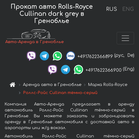
Прокат авто Rolls-Royce
RUS
ENG
Cullinan dark grey в
Греноблье
Авто-Аренда в Греноблье
(рус,
De)
+4917622366899
(Eng)
+4917622366900
Аренда авто в Греноблье
Марка Rolls-Royce
Роллс-Ройс Cullinan тёмно-серый
Компания Авто-Аренда предлагает в аренду
автомобиль Роллс-Ройс Cullinan тёмно-серый в
Греноблье. Вы можете заказать и забронировать
аренду в Греноблье автомобиля с доставкой авто в
аэропорты или ж/д вокзал.
Автомобиль Роллс-Ройс Cullinan тёмно-серый