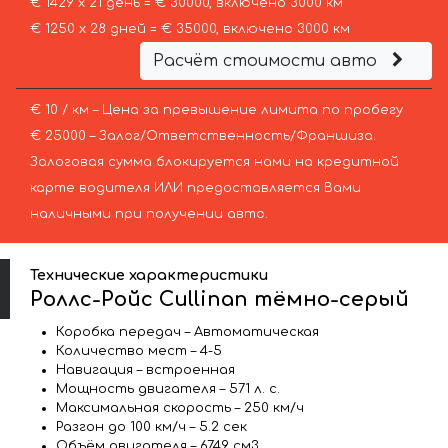
€ 1429 х 21 день = € 30000, включено 3000 км
€ 1250 х 28 дней = € 35000, включено 3000 км
Расчёт стоимости авто
€ 10 / км – Цена за превышение лимита по пробегу
€ 25000 – Залог/Ответственность/Франшиза.
Залоговая сумма блокируется нами на кредитной
карте водителя ИЛИ предоставляется Вами
наличными при получении авто.
Технические характеристики
Роллс-Ройс Cullinan тёмно-серый
Коробка передач – Автоматическая
Количество мест – 4-5
Навигация – встроенная
Мощность двигателя – 571 л. с.
Максимальная скорость – 250 км/ч
Разгон до 100 км/ч – 5.2 сек
Объём двигателя – 6749 см3