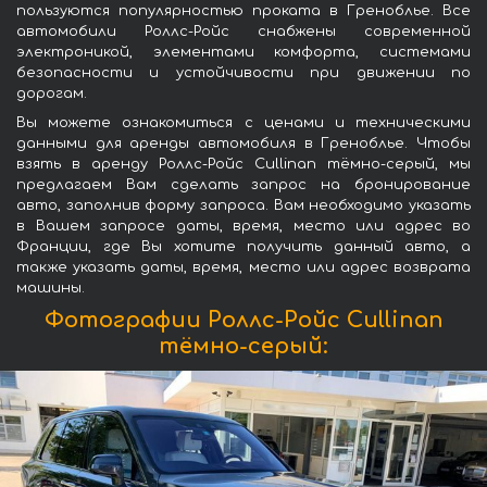
пользуются популярностью проката в Греноблье. Все
автомобили Роллс-Ройс снабжены современной
электроникой, элементами комфорта, системами
безопасности и устойчивости при движении по
дорогам.
Вы можете ознакомиться с ценами и техническими
данными для аренды автомобиля в Греноблье. Чтобы
взять в аренду Роллс-Ройс Cullinan тёмно-серый, мы
предлагаем Вам сделать запрос на бронирование
авто, заполнив форму запроса. Вам необходимо указать
в Вашем запросе даты, время, место или адрес во
Франции, где Вы хотите получить данный авто, а
также указать даты, время, место или адрес возврата
машины.
Фотографии Роллс-Ройс Cullinan
тёмно-серый: