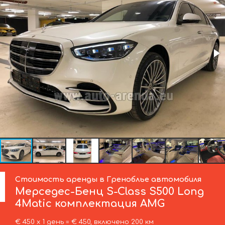
Стоимость аренды в Греноблье автомобиля
Мерседес-Бенц
S-Class S500 Long
4Matic комплектация AMG
€ 450 х 1 день = € 450, включено 200 км