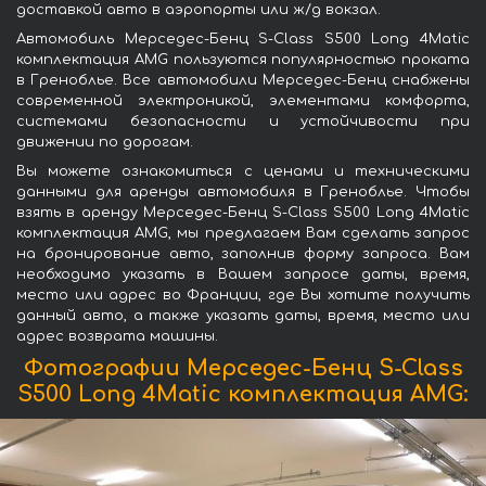
доставкой авто в аэропорты или ж/д вокзал.
Автомобиль Мерседес-Бенц S-Class S500 Long 4Matic
комплектация AMG пользуются популярностью проката
в Греноблье. Все автомобили Мерседес-Бенц снабжены
современной электроникой, элементами комфорта,
системами безопасности и устойчивости при
движении по дорогам.
Вы можете ознакомиться с ценами и техническими
данными для аренды автомобиля в Греноблье. Чтобы
взять в аренду Мерседес-Бенц S-Class S500 Long 4Matic
комплектация AMG, мы предлагаем Вам сделать запрос
на бронирование авто, заполнив форму запроса. Вам
необходимо указать в Вашем запросе даты, время,
место или адрес во Франции, где Вы хотите получить
данный авто, а также указать даты, время, место или
адрес возврата машины.
Фотографии Мерседес-Бенц S-Class
S500 Long 4Matic комплектация AMG: