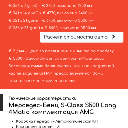
€ 386 х 7 дней = € 2700, включено 1200 км
€ 341 х 14 дней = € 4770, включено 2400 км
€ 321 х 21 день = € 6750, включено 3500 км
€ 286 х 28 дней = € 8000, включено 3500 км
Расчёт стоимости авто
€ 2 / км – Цена за превышение лимита по пробегу
€ 5000 – Залог/Ответственность/Франшиза.
Залоговая сумма блокируется нами на кредитной
карте водителя ИЛИ предоставляется Вами
наличными при получении авто.
Технические характеристики
Мерседес-Бенц S-Class S500 Long
4Matic комплектация AMG
Коробка передач – Автоматическая КП
Количество мест – 5