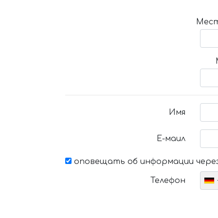
Мест
Имя
Е-маил
оповещать об информации через
Телефон