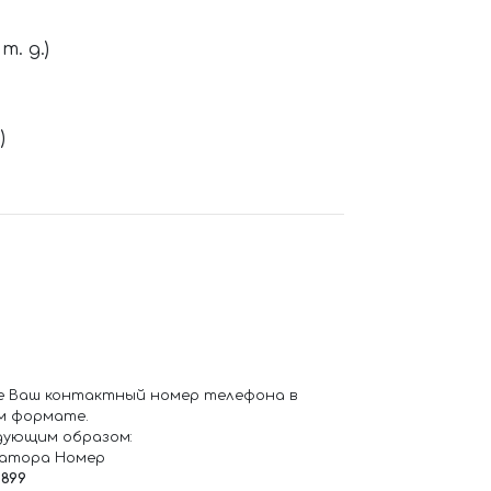
. д.)
)
е Ваш контактный номер телефона в
м формате.
дующим образом:
ратора Номер
6899