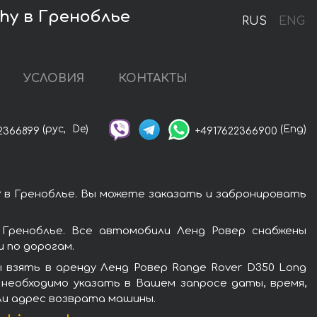
hy в Греноблье
RUS
ENG
УСЛОВИЯ
КОНТАКТЫ
(рус,
De)
(Eng)
2366899
+4917622366900
y в Греноблье. Вы можете заказать и забронировать
 Греноблье. Все автомобили Ленд Ровер снабжены
 по дорогам.
 взять в аренду Ленд Ровер Range Rover D350 Long
 необходимо указать в Вашем запросе даты, время,
ли адрес возврата машины.