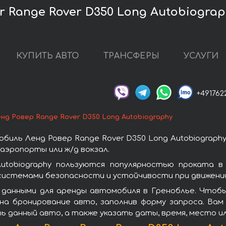
 Range Rover D350 Long Autobiograp
КУПИТЬ АВТО
ТРАНСФЕРЫ
УСЛУГИ
+491762
нд Ровер Range Rover D350 Long Autobiography
иль Ленд Ровер Range Rover D350 Long Autobiograph
аэропорты или ж/д вокзал.
utobiography пользуются популярностью проката в
системами безопасности и устойчивости при движении
данными для аренды автомобиля в Греноблье. Чтобы
 на бронирование авто, заполнив форму запроса. Вам
ь данный авто, а также указать даты, время, место и