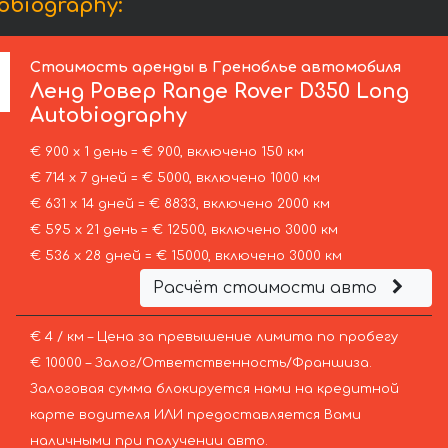
obiography:
Стоимость аренды в Греноблье автомобиля
Ленд Ровер
Range Rover D350 Long
Autobiography
€ 900 х 1 день = € 900, включено 150 км
€ 714 х 7 дней = € 5000, включено 1000 км
€ 631 х 14 дней = € 8833, включено 2000 км
€ 595 х 21 день = € 12500, включено 3000 км
€ 536 х 28 дней = € 15000, включено 3000 км
Расчёт стоимости авто
€ 4 / км – Цена за превышение лимита по пробегу
€ 10000 – Залог/Ответственность/Франшиза.
Залоговая сумма блокируется нами на кредитной
карте водителя ИЛИ предоставляется Вами
наличными при получении авто.