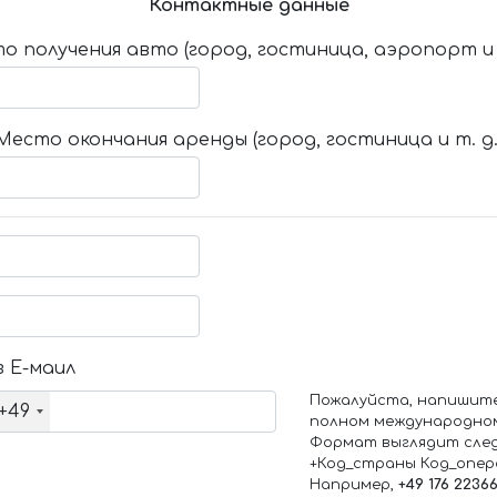
Контактные данные
о получения авто (город, гостиница, аэропорт и т
Место окончания аренды (город, гостиница и т. д.
 Е-маил
Пожалуйста, напишит
+49
полном международно
Формат выглядит сле
+Код_страны Код_опе
Например,
+49 176 2236