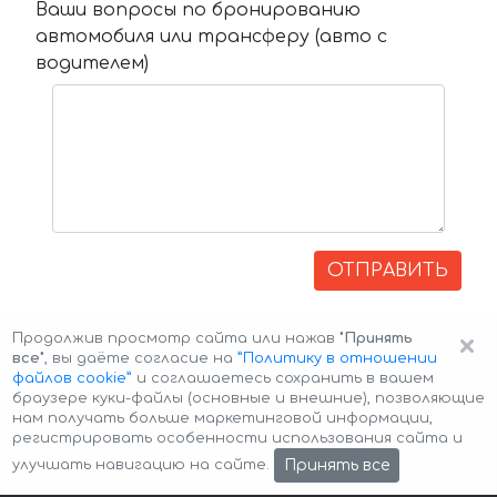
Ваши вопросы по бронированию
автомобиля или трансферу (авто с
водителем)
ОТПРАВИТЬ
×
Продолжив просмотр сайта или нажав
"Принять
все"
, вы даёте согласие на
”Политику в отношении
файлов cookie”
и соглашаетесь сохранить в вашем
браузере куки-файлы (основные и внешние), позволяющие
нам получать больше маркетинговой информации,
регистрировать особенности использования сайта и
Авторские права © 2026 Авто-Аренда
Cookie Policy
Принять все
улучшать навигацию на сайте.