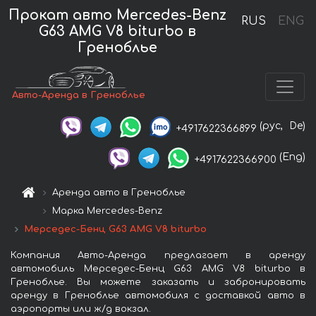
Прокат авто Mercedes-Benz
RUS
ENG
G63 AMG V8 biturbo в
Греноблье
Авто-Аренда в Греноблье
(рус,
De)
+4917622366899
(Eng)
+4917622366900
Аренда авто в Греноблье
Марка Mercedes-Benz
Мерседес-Бенц G63 AMG V8 biturbo
Компания Авто-Аренда предлагает в аренду
автомобиль Мерседес-Бенц G63 AMG V8 biturbo в
Греноблье. Вы можете заказать и забронировать
аренду в Греноблье автомобиля с доставкой авто в
аэропорты или ж/д вокзал.