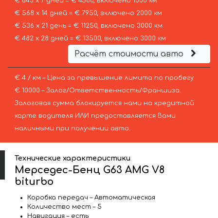
€ 643 х 7 дней = € 4500, включено 1000 км
€ 568 х 14 дней = € 7950, включено 2000 км
€ 536 х 21 день = € 11250, включено 3000 км
€ 482 х 28 дней = € 13500, включено 3000 км
Расчёт стоимости авто
€ 4 / км – Цена за превышение лимита по пробегу
€ 10000 – Залог/Ответственность/Франшиза.
Залоговая сумма блокируется нами на кредитной
карте водителя ИЛИ предоставляется Вами
наличными при получении авто.
Технические характеристики
Мерседес-Бенц G63 AMG V8
biturbo
Коробка передач – Автоматическая
Количество мест – 5
Навигация – есть