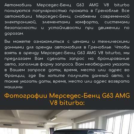
Автомобиль Мерседес-Бенц G63 AMG V8 biturbo
пользуются популярностью проката в Греноблье. Все
автомобили Мерседес-Бенц снабжены современной
электроникой, элементами комфорта, системами
безопасности и устойчивости при движении по
дорогам.
Вы можете ознакомиться с ценами и техническими
данными для аренды автомобиля в Греноблье. Чтобы
взять в аренду Мерседес-Бенц G63 AMG V8 biturbo, мы
предлагаем Вам сделать запрос на бронирование
авто, заполнив форму запроса. Вам необходимо указать
в Вашем запросе даты, время, место или адрес во
Франции, где Вы хотите получить данный авто, а
также указать даты, время, место или адрес возврата
машины.
Фотографии Мерседес-Бенц G63 AMG
V8 biturbo: