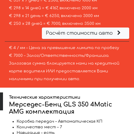
€ 357 х 7 дней = € 2500, включено 1000 км
€ 298 х 14 дней = € 4167, включено 2000 км
€ 298 х 21 день = € 6250, включено 3000 км
€ 250 х 28 дней = € 7000, включено 3500 км
Расчёт стоимости авто
€ 4 / км – Цена за превышение лимита по пробегу
€ 7000 – Залог/Ответственность/Франшиза.
Залоговая сумма блокируется нами на кредитной
карте водителя ИЛИ предоставляется Вами
наличными при получении авто.
Технические характеристики
Мерседес-Бенц GLS 350 4Matic
AMG комплектация
Коробка передач – Автоматическая КП
Количество мест – 7
Навигация – есть