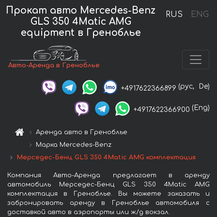
Прокат авто Mercedes-Benz
RUS
ENG
GLS 350 4Matic AMG
equipment в Греноблье
Авто-Аренда в Греноблье
(рус,
De)
+4917622366899
(Eng)
+4917622366900
Аренда авто в Греноблье
Марка Mercedes-Benz
Мерседес-Бенц GLS 350 4Matic AMG комплектация
Компания Авто-Аренда предлагает в аренду
автомобиль Мерседес-Бенц GLS 350 4Matic AMG
комплектация в Греноблье. Вы можете заказать и
забронировать аренду в Греноблье автомобиля с
доставкой авто в аэропорты или ж/д вокзал.