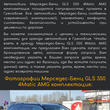
Автомобиль Мерседес-Бенц GLS 350 4Matic AMG
комплектация пользуются популярностью проката в
Греноблье. Все автомобили Мерседес-Бенц снабжены
современной электроникой, элементами комфорта,
системами безопасности и устойчивости при
движении по дорогам.
Вы можете ознакомиться с ценами и техническими
данными для аренды автомобиля в Греноблье. Чтобы
взять в аренду Мерседес-Бенц GLS 350 4Matic AMG
комплектация, мы предлагаем Вам сделать запрос на
бронирование авто, заполнив форму запроса. Вам
необходимо указать в Вашем запросе даты, время,
место или адрес во Франции, где Вы хотите получить
данный авто, а также указать даты, время, место или
адрес возврата машины.
Фотографии Мерседес-Бенц GLS 350
4Matic AMG комплектация: