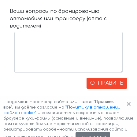
Ваши вопросы по бронированию
автомобиля или трансферу (авто с
водителем)
ОТПРАВИТЬ
×
Продолжив просмотр сайта или нажав
"Принять
все"
, вы даёте согласие на
”Политику в отношении
файлов cookie”
и соглашаетесь сохранить в вашем
браузере куки-файлы (основные и внешние), позволяющие
нам получать больше маркетинговой информации,
регистрировать особенности использования сайта и
Авторские права © 2026 Авто-Аренда
Cookie Policy
Принять все
улучшать навигацию на сайте.