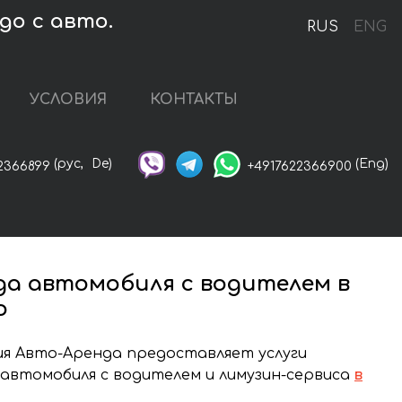
до с авто.
RUS
ENG
УСЛОВИЯ
КОНТАКТЫ
(рус,
De)
(Eng)
2366899
+4917622366900
да автомобиля с водителем в
о
я Авто-Аренда предоставляет услуги
автомобиля с водителем и лимузин-сервиса
в