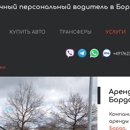
ичный персональный водитель в Бор
КУПИТЬ АВТО
ТРАНСФЕРЫ
УСЛУГИ
+491762
вис
Арен
Борд
Компани
аренды 
Бордо
.