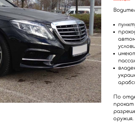
Водител
пункт
прохо
автом
услови
имеют
пасса
владею
украи
арабс
По отде
прокат
разреш
оружия.